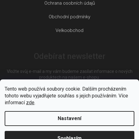
Ochrana osobních údajů
Obchodní podmínky
Velkoobchod
Odebírat newsletter
Vložte svůj e-mail a my vám budeme zasílat informace o nových
produktech na našem e-shopu.
Tento web používá soubory cookie. Dalším procházením
tohoto webu vyjadřujete souhlas s jejich používáním. Více
E-mail
informací
zde
.
Nastavení
Vložením e-mailu souhlasíte s
podmínkami ochrany osobních
údajů
Souhlasím