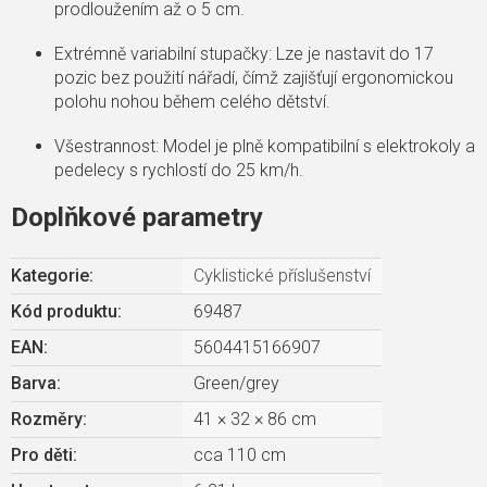
prodloužením až o 5 cm.
Extrémně variabilní stupačky: Lze je nastavit do 17
pozic bez použití nářadí, čímž zajišťují ergonomickou
polohu nohou během celého dětství.
Všestrannost: Model je plně kompatibilní s elektrokoly a
pedelecy s rychlostí do 25 km/h.
Doplňkové parametry
Kategorie
:
Cyklistické příslušenství
Kód produktu:
69487
EAN
:
5604415166907
Barva
:
Green/grey
Rozměry
:
41 × 32 × 86 cm
Pro děti
:
cca 110 cm