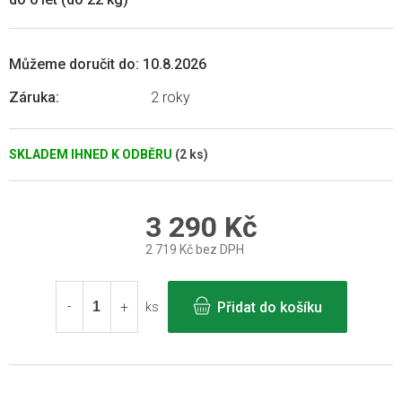
Můžeme doručit do:
10.8.2026
Záruka
:
2 roky
SKLADEM IHNED K ODBĚRU
(2 ks)
3 290 Kč
2 719 Kč bez DPH
Měrná
cena:
Přidat do košíku
ks