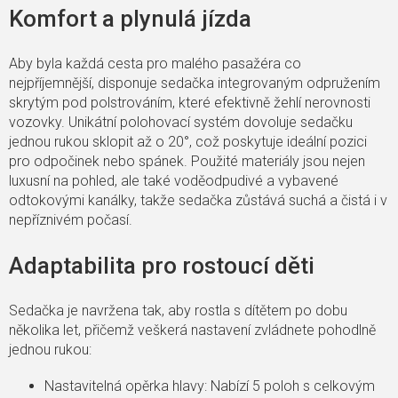
Komfort a plynulá jízda
Aby byla každá cesta pro malého pasažéra co
nejpříjemnější, disponuje sedačka integrovaným odpružením
skrytým pod polstrováním, které efektivně žehlí nerovnosti
vozovky. Unikátní polohovací systém dovoluje sedačku
jednou rukou sklopit až o 20°, což poskytuje ideální pozici
pro odpočinek nebo spánek. Použité materiály jsou nejen
luxusní na pohled, ale také voděodpudivé a vybavené
odtokovými kanálky, takže sedačka zůstává suchá a čistá i v
nepříznivém počasí.
Adaptabilita pro rostoucí děti
Sedačka je navržena tak, aby rostla s dítětem po dobu
několika let, přičemž veškerá nastavení zvládnete pohodlně
jednou rukou:
Nastavitelná opěrka hlavy: Nabízí 5 poloh s celkovým