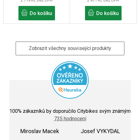
2 719 Kč bez DPH
2 471 Kč bez DPH
Do košíku
Do košíku
Zobrazit všechny související produkty
Průměrné
hodnocení
100
% zákazníků by doporučilo Citybikes svým známým
obchodu
735 hodnocení
je
5,0
Miroslav Macek
z
Josef VYKYDAL
5
Hodnocení obchodu je 5 z 5 hvězdiček.
Hodnocení obchodu j