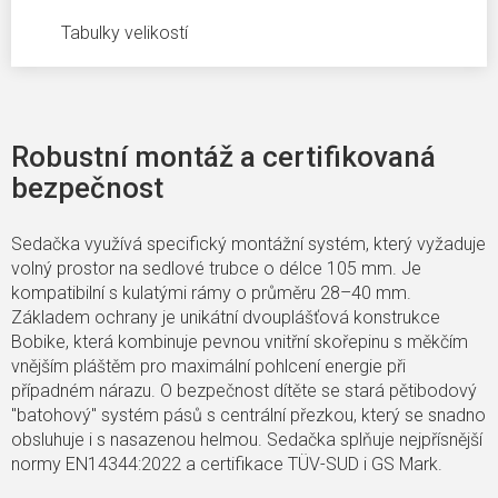
Tabulky velikostí
Robustní montáž a certifikovaná
bezpečnost
Sedačka využívá specifický montážní systém, který vyžaduje
volný prostor na sedlové trubce o délce 105 mm. Je
kompatibilní s kulatými rámy o průměru 28–40 mm.
Základem ochrany je unikátní dvouplášťová konstrukce
Bobike, která kombinuje pevnou vnitřní skořepinu s měkčím
vnějším pláštěm pro maximální pohlcení energie při
případném nárazu. O bezpečnost dítěte se stará pětibodový
"batohový" systém pásů s centrální přezkou, který se snadno
obsluhuje i s nasazenou helmou. Sedačka splňuje nejpřísnější
normy EN14344:2022 a certifikace TÜV-SUD i GS Mark.