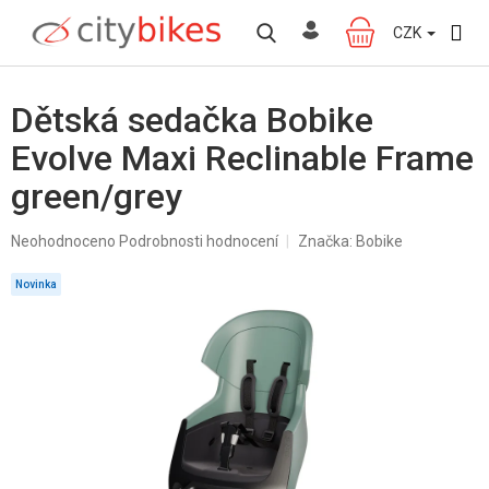
Přejít
na
CZK
NÁKUPNÍ
obsah
KOŠÍK
Dětská sedačka Bobike
Evolve Maxi Reclinable Frame
green/grey
Průměrné
Neohodnoceno
Podrobnosti hodnocení
Značka:
Bobike
hodnocení
produktu
Novinka
je
0,0
z
5
hvězdiček.