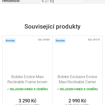
Hmotnost
:
6.21 kg
Související produkty
Kód:
69484
Kód:
69478
Novinka
Novinka
Bobike Evolve Maxi
Bobike Exclusive Evolve
Reclinable Frame brown
Maxi Reclinable Carrier
brown
SKLADEM IHNED K ODBĚRU
SKLADEM IHNED K ODBĚRU
3 290 Kč
2 990 Kč