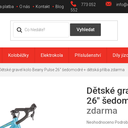
773 052
info@c
a platba
O nás
Kontakt
Blog
552
Koloběžky
Elektrokola
Příslušenství
Díly jíz
Dětské gravel kolo Beany Pulse 26" šedomodré
+ dětská přilba zdarma
Dětské gr
26" šedo
zdarma
Průměrné
Neohodnoceno
Podrob
hodnocení