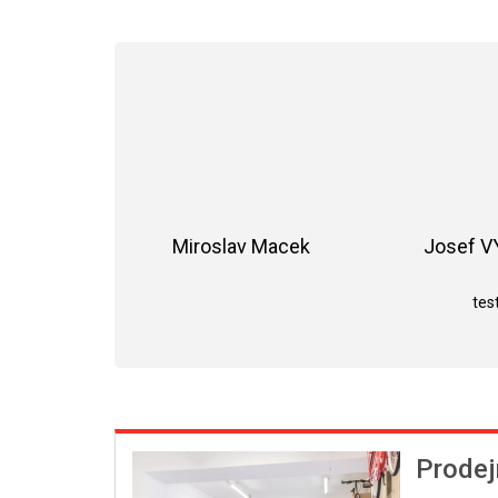
Miroslav Macek
Josef 
Hodnocení obchodu je 5 z 5 hvězdiče
test
Prodej