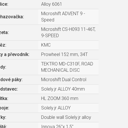
lice
:
Alloy 6061
Microshift ADVENT 9 -
ehazovačka
:
Speed
Microshift CS-H093 11-46T,
zeta
:
9-SPEED
těz
:
KMC
ky a převodník
:
Prowheel 152 mm, 34T
TEKTRO MD-C310F, ROAD
zdy
:
MECHANICAL DISC
zdové páky
:
Microshift Dual Control
edstavec
:
Solely.jr ALLOY 40mm
ítka
:
HL ZOOM 360 mm
boje
:
Solely.jr ALLOY
fky
:
Double wall Solely.jr alloy
ště
:
Innova 26"x 1,5"