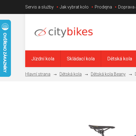
Přejít
Servis a služby
Jak vybrat kolo
Prodejna
Doprava 
na
obsah
Jízdní kola
Skládací kola
Dětská kola
Dětská kola
Dětská kola Beany