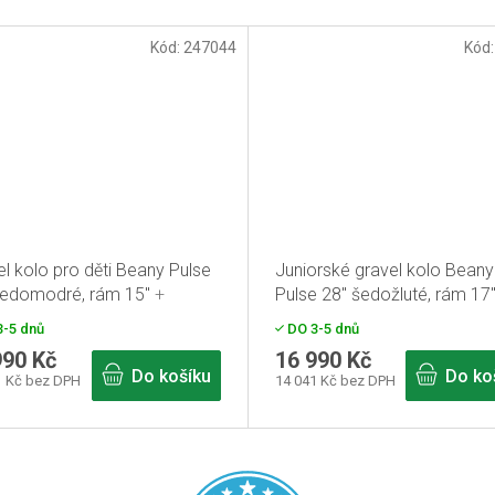
Kód:
247044
Kód
l kolo pro děti Beany Pulse
Juniorské gravel kolo Beany
šedomodré, rám 15"
+
Pulse 28" šedožluté, rám 17
ká přilba zdarma
dětská přilba zdarma
-5 dnů
DO 3-5 dnů
990 Kč
16 990 Kč
Do košíku
Do ko
1 Kč bez DPH
14 041 Kč bez DPH