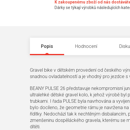
K zakoupenému zboží od nás dostáváte
Dárky se týkají výrobků následujících kateg
Popis
Hodnocení
Disk
Gravel bike v dětském provedení od českého výro
snadnou ovladatelností a je vhodný pro jezdce s
BEANY PULSE 26 představuje nekompromisní junio
ultralehké dětské gravel kolo, k jehož výrobě by
trubkami. I řada PULSE byla navrhována a vyvíjena
bylo docíleno, že geometrie rámu je navržena na 
řídítky. Nedochází tak k nechtěným disbalancím,
zmenšeninu dospěláckého gravela, kterému se mu
dítěti.