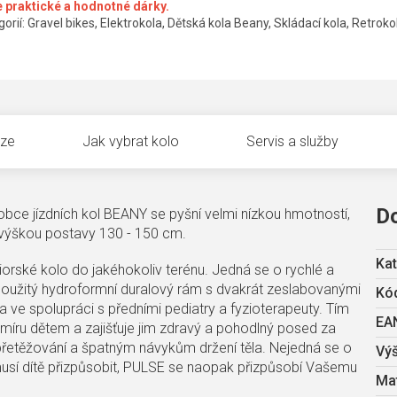
 praktické a hodnotné dárky.
orií: Gravel bikes, Elektrokola, Dětská kola Beany, Skládací kola, Retrokol
uze
Jak vybrat kolo
Servis a služby
D
bce jízdních kol BEANY se pyšní velmi nízkou hmotností,
 výškou postavy 130 - 150 cm.
Kat
rské kolo do jakéhokoliv terénu. Jedná se o rychlé a
l použitý hydroformní duralový rám s dvakrát zeslabovanými
Kód
 ve spolupráci s předními pediatry a fyzioterapeuty. Tím
EA
míru dětem a zajišťuje jim zdravý a pohodlný posed za
 přetěžování a špatným návykům držení těla. Nejedná se o
Vý
sí dítě přizpůsobit, PULSE se naopak přizpůsobí Vašemu
Mat