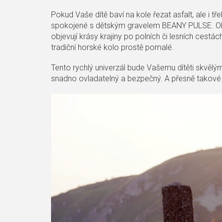
Pokud Vaše dítě baví na kole řezat asfalt, ale i t
spokojené s dětským gravelem BEANY PULSE. Obojžive
objevují krásy krajiny po polních či lesních cestách 
tradiční horské kolo prostě pomalé.
Tento rychlý univerzál bude Vašemu dítěti skvělým 
snadno ovladatelný a bezpečný. A přesně takové 