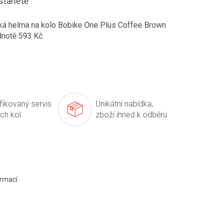
stanete
ká helma na kolo Bobike One Plus Coffee Brown
dnotě 593 Kč
ifikovaný servis
Unikátní nabídka,
ích kol
zboží ihned k odběru
rmací.