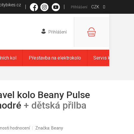
itybikes.cz
CZK
Přihlášení
NÁKUPNÍ
KOŠÍK
dních kol
Přestavba na elektrokolo
Servis kol
Zna
avel kolo Beany Pulse
modré
+ dětská přilba
nosti hodnocení
Značka:
Beany