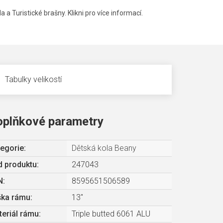
a a Turistické brašny. Klikni pro více informací.
Tabulky velikostí
oplňkové parametry
egorie
:
Dětská kola Beany
 produktu:
247043
N
:
8595651506589
ška rámu
:
13"
eriál rámu
:
Triple butted 6061 ALU