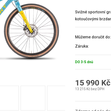
produktu
je
0,0
Svižné sportovní gr
z
kotoučovými brzdam
5
hvězdiček.
Můžeme doručit do:
Záruka
:
DO 3-5 dnů
15 990 Kč
13 215 Kč bez DPH
Měrná
cena: