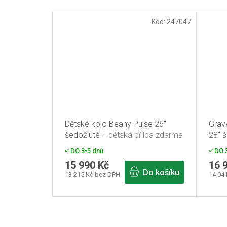
Kód:
247047
Dětské kolo Beany Pulse 26"
Grave
šedožluté
+ dětská přilba zdarma
28" 
děts
DO 3-5 dnů
DO 3
15 990 Kč
16 
Do košíku
13 215 Kč bez DPH
14 04