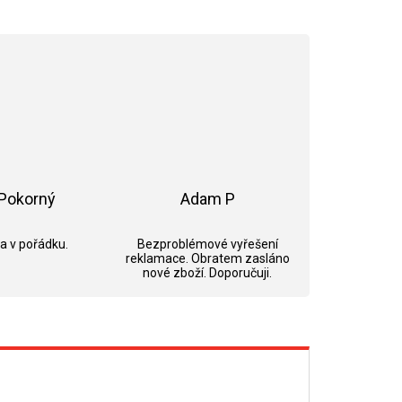
Pokorný
Adam P
ek.
Hodnocení obchodu je 5 z 5 hvězdiček.
Hodnocení obchodu je 5 z 5 hvězdi
 a v pořádku.
Bezproblémové vyřešení
reklamace. Obratem zasláno
nové zboží. Doporučuji.