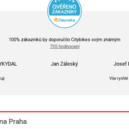
Průměrné
hodnocení
100
% zákazníků by doporučilo Citybikes svým známým
obchodu
735 hodnocení
je
5,0
z
5
VYKYDAL
Jan Záleský
Josef 
hvězdiček.
k.
Hodnocení obchodu je 5 z 5 hvězdiček.
Hodnocení obchodu je 5 z 5 hvězdič
uji
Vše rychlé
na Praha