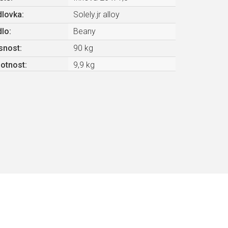
dlovka
:
Solely.jr alloy
dlo
:
Beany
snost
:
90 kg
otnost
:
9,9 kg