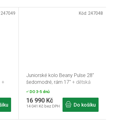
:
247049
Kód:
247048
Juniorské kolo Beany Pulse 28"
"
+
šedomodré, rám 17"
+ dětská
přilba zdarma
DO 3-5 dnů
16 990 Kč
šíku
Do košíku
14 041 Kč bez DPH