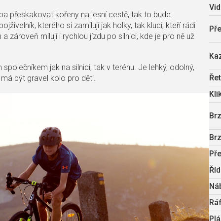
Vid
řeba přeskakovat kořeny na lesní cestě, tak to bude
lník, kterého si zamilují jak holky, tak kluci, kteří rádi
Př
a zároveň milují i rychlou jízdu po silnici, kde je pro ně už
Ka
společníkem jak na silnici, tak v terénu. Je lehký, odolný,
Ře
má být gravel kolo pro děti.
Kli
Br
Br
Př
Říd
Ná
Rá
Plá