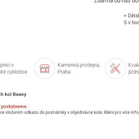
Zdarma od nás do
+ Děts
S
v ho
pníci v
Kamenná prodejna,
Kval
ké cyklistice
Praha
jízdn
ch kol Beany
ké poskytneme.
ce vložením odkazu do poznámky v objednávce kola. Klikni pro více info