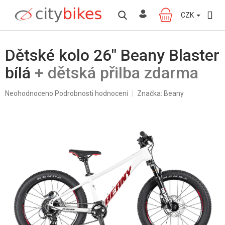
Přejít
na
CZK
NÁKUPNÍ
obsah
KOŠÍK
Dětské kolo 26" Beany Blaster
bílá
+ dětská přilba zdarma
Průměrné
Neohodnoceno
Podrobnosti hodnocení
Značka:
Beany
hodnocení
produktu
je
0,0
z
5
hvězdiček.