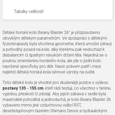
Tabulky velikostí
Dětské horské kolo Beany Blaster 26" je přizpůsobeno
obvyklým dětským parametrům. Ve spolupráci s dětskými
fyzioterapeuty byla stvořena geometrie, která umožní zdravý
a pohodlný posed na kole, díky kterému pak nedochází k
disbalancím či špatným návykům držení těla. Nejedná se o
pouhou zmenšeninu horského kola, ale jde o jízdní kolo
navržené specificky pro děti. Navíc právem patří i mezi
nejlehčí dětská horská kola sériové výroby na světě.
Toto dětské kolo je vhodné pro zkušenější jezdce s výškou
postavy 135 - 155 cm
, kteří rádi testují, co všechno v terénu
vyjedou, přeskočí či zdolají. Aby jejich zábava v sedle byla
maximálně pohodlná a jednoduchá, je kolo Beany Blaster 26
vybaveno mimo jiné vzduchovou vidlicí RST,
desetistupňovým řazením Shimano Deore a hydraulickými