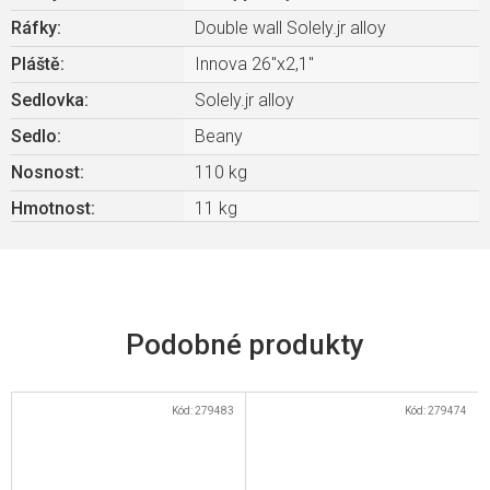
Ráfky
:
Double wall Solely.jr alloy
Pláště
:
Innova 26"x2,1"
Sedlovka
:
Solely.jr alloy
Sedlo
:
Beany
Nosnost
:
110 kg
Hmotnost
:
11 kg
Kód:
279483
Kód:
279474