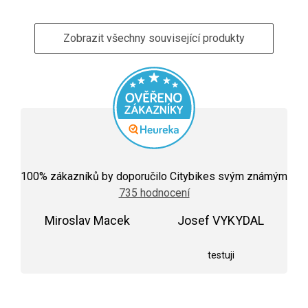
Zobrazit všechny související produkty
Průměrné
hodnocení
100
% zákazníků by doporučilo Citybikes svým známým
obchodu
735 hodnocení
je
5,0
Miroslav Macek
z
Josef VYKYDAL
5
Hodnocení obchodu je 5 z 5 hvězdiček.
Hodnocení obchodu j
hvězdiček.
testuji