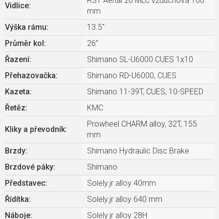
RST Aerial 26 MLC vzduchová 100
Vidlice
:
mm
Výška rámu
:
13.5"
Průměr kol
:
26"
Řazení
:
Shimano SL-U6000 CUES 1x10
Přehazovačka
:
Shimano RD-U6000, CUES
Kazeta
:
Shimano 11-39T, CUES, 10-SPEED
Řetěz
:
KMC
Prowheel CHARM alloy, 32T, 155
Kliky a převodník
:
mm
Brzdy
:
Shimano Hydraulic Disc Brake
Brzdové páky
:
Shimano
Představec
:
Solely.jr alloy 40mm
Řídítka
:
Solely.jr alloy 640 mm
Náboje
:
Solely.jr alloy 28H