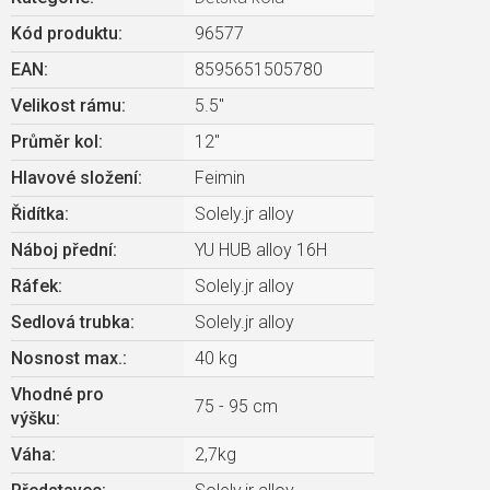
Kód produktu:
96577
EAN
:
8595651505780
Velikost rámu
:
5.5"
Průměr kol
:
12"
Hlavové složení
:
Feimin
Řidítka
:
Solely.jr alloy
Náboj přední
:
YU HUB alloy 16H
Ráfek
:
Solely.jr alloy
Sedlová trubka
:
Solely.jr alloy
Nosnost max.
:
40 kg
Vhodné pro
75 - 95 cm
výšku
:
Váha
:
2,7kg