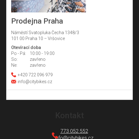
Prodejna Praha
Náměstí Svatopluka Čecha 1348/3
101 00 Praha 10 – Vršovice
Otevírací doba
Po - Pá:
10:00 - 19:00
So:
zavřeno
Ne:
zavřeno
+420 722 096 979
info@citybikes.cz
Z
á
Kontakt
p
a
773 052 552
t
info
@
citybikes.cz