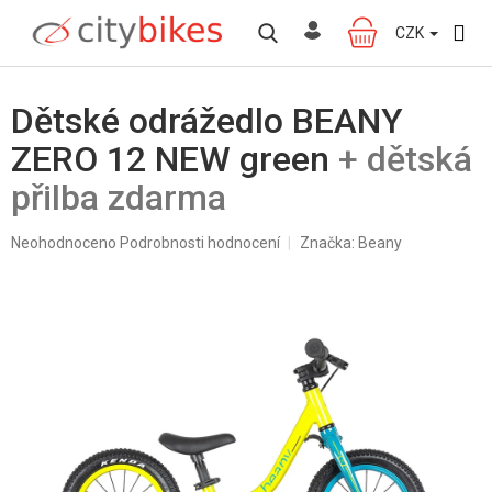
Přejít
na
CZK
NÁKUPNÍ
obsah
KOŠÍK
Dětské odrážedlo BEANY
ZERO 12 NEW green
+ dětská
přilba zdarma
Průměrné
Neohodnoceno
Podrobnosti hodnocení
Značka:
Beany
hodnocení
produktu
je
0,0
z
5
hvězdiček.