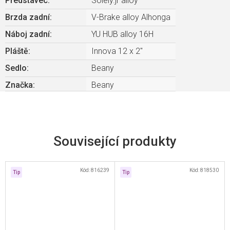
Představec
:
Solely.jr alloy
Brzda zadní
:
V-Brake alloy Alhonga
Náboj zadní
:
YU HUB alloy 16H
Pláště
:
Innova 12 x 2"
Sedlo
:
Beany
Značka
:
Beany
Související produkty
Kód:
816239
Kód:
818530
Tip
Tip