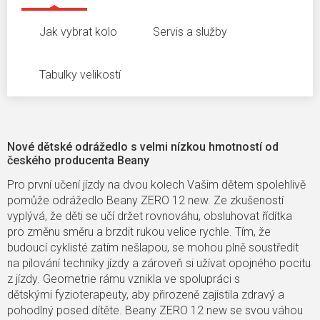
Jak vybrat kolo
Servis a služby
Tabulky velikostí
Nové dětské odrážedlo s velmi nízkou hmotností od
českého producenta Beany
Pro první učení jízdy na dvou kolech Vašim dětem spolehlivě
pomůže odrážedlo Beany ZERO 12 new. Ze zkušeností
vyplývá, že děti se učí držet rovnováhu, obsluhovat řídítka
pro změnu směru a brzdit rukou velice rychle. Tím, že
budoucí cyklisté zatím nešlapou, se mohou plně soustředit
na pilování techniky jízdy a zároveň si
užívat opojného pocitu
z jízdy.
Geometrie rámu vznikla ve spolupráci s
dětskými fyzioterapeuty, aby přirozeně zajistila zdravý a
pohodlný posed dítěte. Beany ZERO 12 new se svou váhou