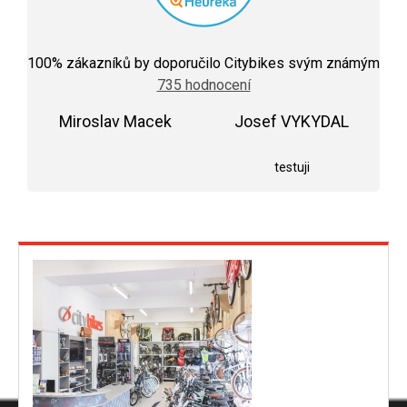
Průměrné
hodnocení
100
% zákazníků by doporučilo Citybikes svým známým
obchodu
735 hodnocení
je
5,0
Miroslav Macek
z
Josef VYKYDAL
5
Hodnocení obchodu je 5 z 5 hvězdiček.
Hodnocení obchodu j
hvězdiček.
testuji