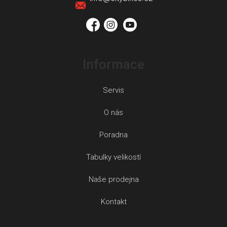
í
Informace
Servis
O nás
Poradna
Tabulky velikostí
Naše prodejna
Kontakt