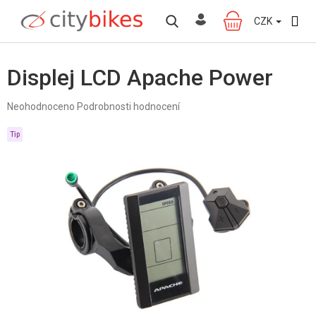
Přejít
na
CZK
NÁKUPNÍ
obsah
KOŠÍK
Displej LCD Apache Power
Průměrné
Neohodnoceno
Podrobnosti hodnocení
hodnocení
produktu
Tip
je
0,0
z
5
hvězdiček.