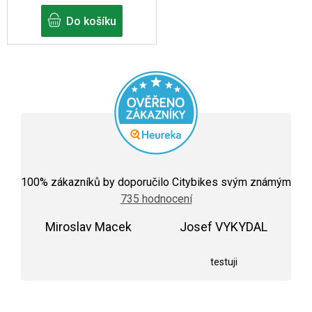
Do košíku
Průměrné
hodnocení
100
% zákazníků by doporučilo Citybikes svým známým
obchodu
735 hodnocení
je
5,0
Miroslav Macek
z
Josef VYKYDAL
5
Hodnocení obchodu je 5 z 5 hvězdiček.
Hodnocení obchodu j
hvězdiček.
testuji