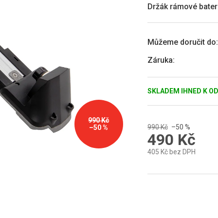
0,0
Držák rámové bateri
z
5
hvězdiček.
Můžeme doručit do:
Záruka
:
SKLADEM IHNED K O
990 Kč
990 Kč
–50 %
–50 %
490 Kč
405 Kč bez DPH
Měrná
cena: