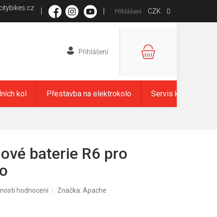
itybikes.cz
CZK
Přihlášení
NÁKUPNÍ
KOŠÍK
dních kol
Přestavba na elektrokolo
Servis kol
Zna
ové baterie R6 pro
lo
nosti hodnocení
Značka:
Apache