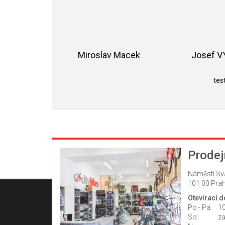
Miroslav Macek
Josef 
Hodnocení obchodu je 5 z 5 hvězdiče
test
Prodej
Náměstí Sv
101 00 Prah
Otevírací 
Po - Pá:
10
So:
z