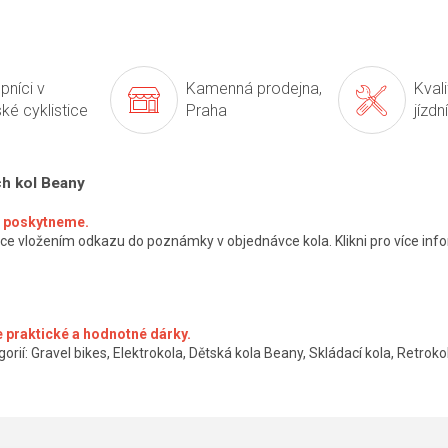
pníci v
Kamenná prodejna,
Kval
ké cyklistice
Praha
jízdn
ch kol Beany
ké poskytneme.
ce vložením odkazu do poznámky v objednávce kola. Klikni pro více info
 praktické a hodnotné dárky.
orií: Gravel bikes, Elektrokola, Dětská kola Beany, Skládací kola, Retrokol