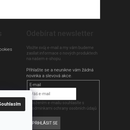
s
Odebírat newsletter
Vložte svůj e-mail a my vám budeme
ookies
zasílat informace o nových produktech
na našem e-shopu.
E-mail
Vložením e-mailu souhlasíte s
Souhlasím
podmínkami ochrany osobních údajů
PŘIHLÁSIT SE