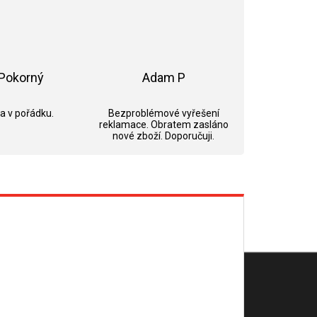
Pokorný
Adam P
ek.
Hodnocení obchodu je 5 z 5 hvězdiček.
Hodnocení obchodu je 5 z 5 hvězdi
 a v pořádku.
Bezproblémové vyřešení
reklamace. Obratem zasláno
nové zboží. Doporučuji.