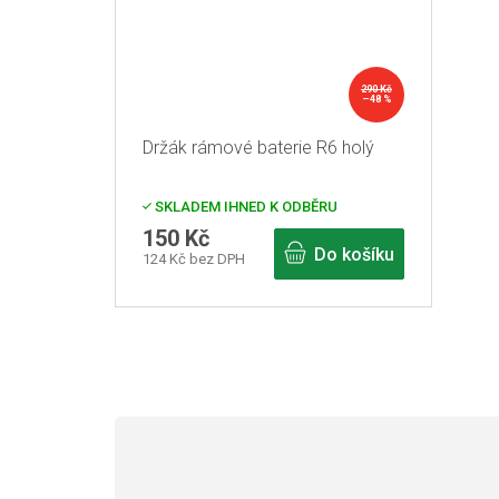
290 Kč
–48 %
Držák rámové baterie R6 holý
SKLADEM IHNED K ODBĚRU
150 Kč
Do košíku
124 Kč bez DPH