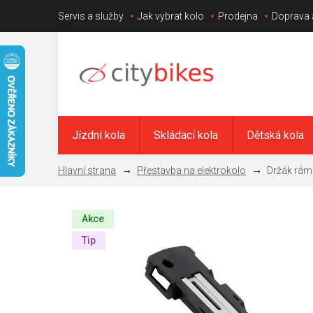
Přejít
Servis a služby
Jak vybrat kolo
Prodejna
Doprava 
na
obsah
Jízdní kola
Skládací kola
Dětská kola
Přestavba na elektrokolo
Držák rámo
Akce
Tip