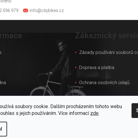
avřeno
2 096 979
info@citybikes.cz
ormace
Zákaznický servi
s
Zásady používání souborů c
s
Doprava a platba
dna
Ochrana osobních údajů
ky velikostí
Obchodní podmínky
oužívá soubory cookie. Dalším procházením tohoto webu
 prodejna
Velkoobchod
souhlas s jejich používáním. Více informací
zde
.
kt
í