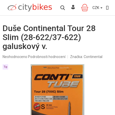
Přejít
na
CZK
NÁKUPNÍ
obsah
KOŠÍK
Duše Continental Tour 28
Slim (28-622/37-622)
galuskový v.
Průměrné
Neohodnoceno
Podrobnosti hodnocení
Značka:
Continental
hodnocení
produktu
Tip
je
0,0
z
5
hvězdiček.