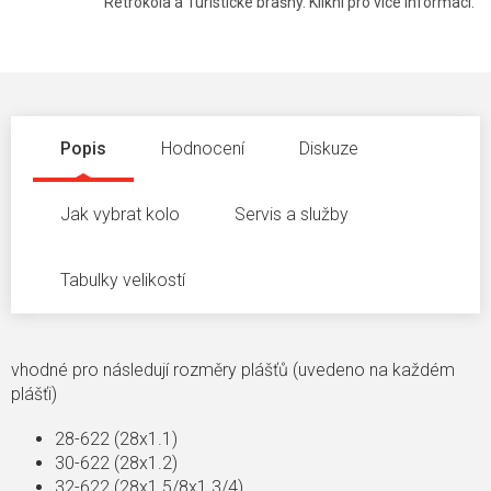
Retrokola a Turistické brašny. Klikni pro více informací.
Popis
Hodnocení
Diskuze
Jak vybrat kolo
Servis a služby
Tabulky velikostí
vhodné pro následují rozměry plášťů (uvedeno na každém
plášťi)
28-622 (28x1.1)
30-622 (28x1.2)
32-622 (28x1 5/8x1 3/4)