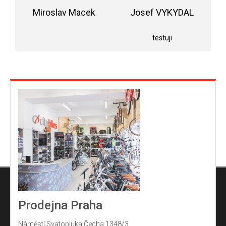
5,0
Miroslav Macek
z
Josef VYKYDAL
5
Hodnocení obchodu je 5 z 5 hvězdiček.
Hodnocení obchodu j
hvězdiček.
testuji
Prodejna Praha
Náměstí Svatopluka Čecha 1348/3