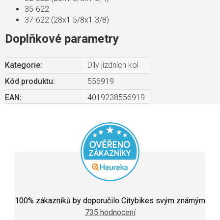
35-622
37-622 (28x1 5/8x1 3/8)
Doplňkové parametry
Kategorie
:
Díly jízdních kol
Kód produktu:
556919
EAN
:
4019238556919
Průměrné
hodnocení
100
% zákazníků by doporučilo Citybikes svým známým
obchodu
735 hodnocení
je