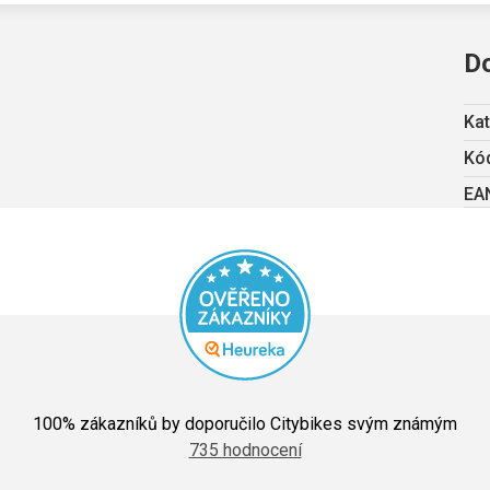
D
Kat
Kód
EA
Průměrné
hodnocení
100
% zákazníků by doporučilo Citybikes svým známým
obchodu
735 hodnocení
je
5,0