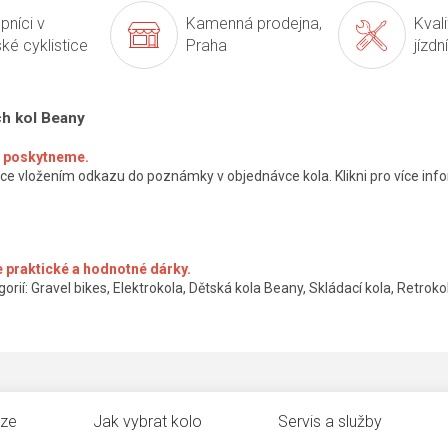
pníci v
Kamenná prodejna,
Kval
ké cyklistice
Praha
jízdn
ch kol Beany
ké poskytneme.
ce vložením odkazu do poznámky v objednávce kola. Klikni pro více info
 praktické a hodnotné dárky.
orií: Gravel bikes, Elektrokola, Dětská kola Beany, Skládací kola, Retrokol
uze
Jak vybrat kolo
Servis a služby