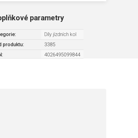
oplňkové parametry
egorie
:
Díly jízdních kol
 produktu:
3385
N
:
4026495099844