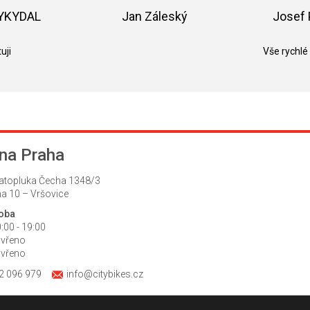
z
5
VYKYDAL
Jan Záleský
Josef 
hvězdiček.
k.
Hodnocení obchodu je 5 z 5 hvězdiček.
Hodnocení obchodu je 5 z 5 hvězdič
uji
Vše rychlé
na Praha
atopluka Čecha 1348/3
a 10 – Vršovice
doba
:00 - 19:00
avřeno
avřeno
2 096 979
info@citybikes.cz