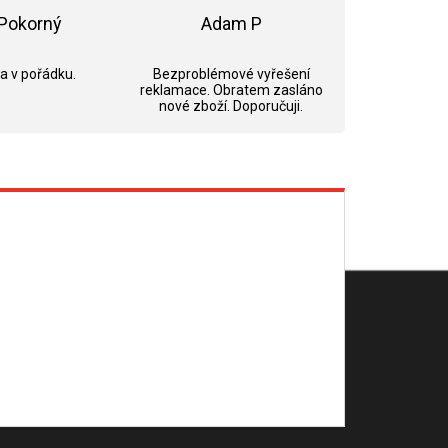
Pokorný
Adam P
ek.
Hodnocení obchodu je 5 z 5 hvězdiček.
Hodnocení obchodu je 5 z 5 hvězdi
 a v pořádku.
Bezproblémové vyřešení
reklamace. Obratem zasláno
nové zboží. Doporučuji.