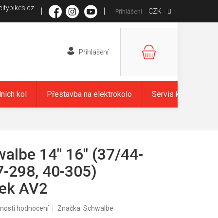
itybikes.cz
CZK
Přihlášení
NÁKUPNÍ
KOŠÍK
dních kol
Přestavba na elektrokolo
Servis kol
Zna
albe 14" 16" (37/44-
7-298, 40-305)
lek AV2
nosti hodnocení
Značka:
Schwalbe