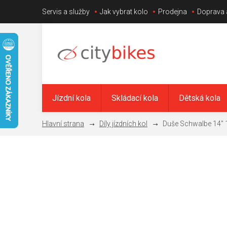
Přejít
Servis a služby
Jak vybrat kolo
Prodejna
Doprava 
na
obsah
Jízdní kola
Skládací kola
Dětská kola
Díly jízdních kol
Duše Schwalbe 14" 1