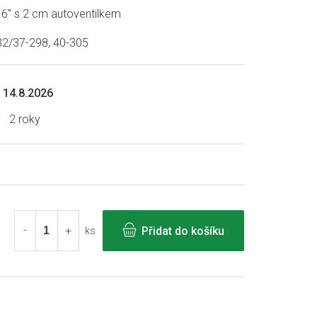
6" s 2 cm autoventilkem
32/37-298, 40-305
14.8.2026
2 roky
Přidat do košíku
ks