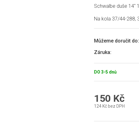
produktu
Schwalbe duše 14" 1
je
0,0
Na kola 37/44-288, 
z
5
hvězdiček.
Můžeme doručit do:
Záruka
:
DO 3-5 dnů
150 Kč
124 Kč bez DPH
Měrná
cena: