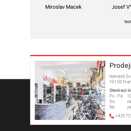
Miroslav Macek
Josef 
Hodnocení obchodu je 5 z 5 hvězdiče
test
Prodej
Náměstí Sv
101 00 Prah
Otevírací 
Po - Pá:
10
So:
z
Ne:
z
+420 72
Z