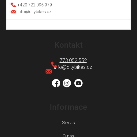
+420 722 096 979
info@citybikes.cz
Z
á
Kontakt
p
a
773 052 552
t
info
@
citybikes.cz
í
Informace
Servis
O nás