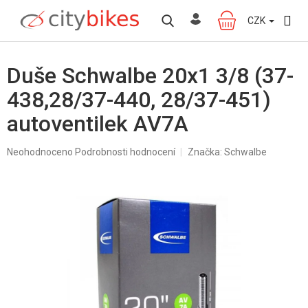
Přejít
na
CZK
NÁKUPNÍ
obsah
KOŠÍK
Duše Schwalbe 20x1 3/8 (37-
438,28/37-440, 28/37-451)
autoventilek AV7A
Průměrné
Neohodnoceno
Podrobnosti hodnocení
Značka:
Schwalbe
hodnocení
produktu
je
0,0
z
5
hvězdiček.