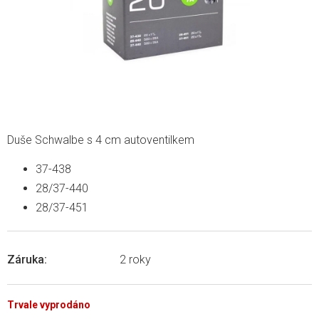
Duše Schwalbe s 4 cm autoventilkem
37-438
28/37-440
28/37-451
Záruka
:
2 roky
Trvale vyprodáno