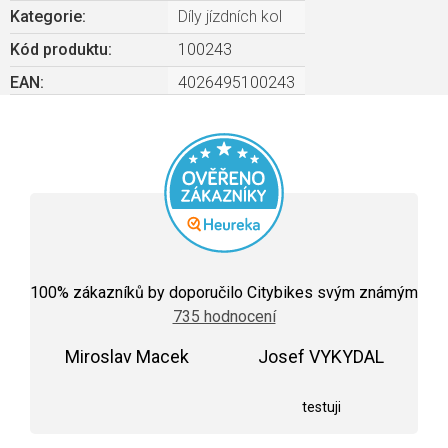
Kategorie
:
Díly jízdních kol
Kód produktu:
100243
EAN
:
4026495100243
Průměrné
hodnocení
100
% zákazníků by doporučilo Citybikes svým známým
obchodu
735 hodnocení
je
5,0
Miroslav Macek
z
Josef VYKYDAL
5
Hodnocení obchodu je 5 z 5 hvězdiček.
Hodnocení obchodu j
hvězdiček.
testuji