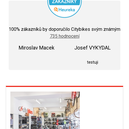
Průměrné
hodnocení
100
% zákazníků by doporučilo Citybikes svým známým
obchodu
735 hodnocení
je
5,0
Miroslav Macek
z
Josef VYKYDAL
5
Hodnocení obchodu je 5 z 5 hvězdiček.
Hodnocení obchodu j
hvězdiček.
testuji