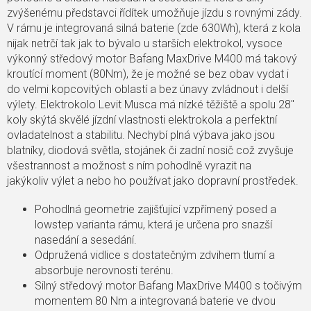
zvýšenému představci řídítek umožňuje jízdu s rovnými zády.
V rámu je integrovaná silná baterie (zde 630Wh), která z kola
nijak netrčí tak jak to bývalo u starších elektrokol, vysoce
výkonný středový motor Bafang MaxDrive M400 má takový
kroutící moment (80Nm), že je možné se bez obav vydat i
do velmi kopcovitých oblastí a bez únavy zvládnout i delší
výlety. Elektrokolo Levit Musca má nízké těžiště a spolu 28"
koly skýtá skvělé jízdní vlastnosti elektrokola a perfektní
ovladatelnost a stabilitu. Nechybí plná výbava jako jsou
blatníky, diodová světla, stojánek či zadní nosič což zvyšuje
všestrannost a možnost s ním pohodlně vyrazit na
jakýkoliv výlet a nebo ho používat jako dopravní prostředek.
Pohodlná geometrie zajišťující vzpřímený posed a
lowstep varianta rámu, která je určena pro snazší
nasedání a sesedání.
Odpružená vidlice s dostatečným zdvihem tlumí a
absorbuje nerovnosti terénu.
Silný středový motor Bafang MaxDrive M400 s točivým
momentem 80 Nm a integrovaná baterie ve dvou