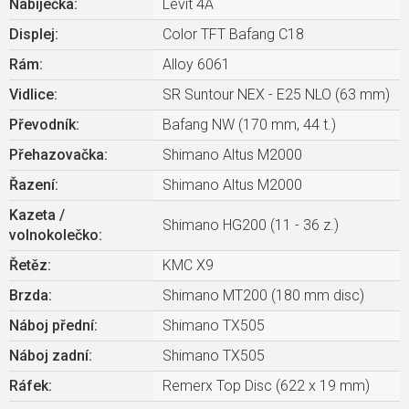
Nabíječka
:
Levit 4A
Displej
:
Color TFT Bafang C18
Rám
:
Alloy 6061
Vidlice
:
SR Suntour NEX - E25 NLO (63 mm)
Převodník
:
Bafang NW (170 mm, 44 t.)
Přehazovačka
:
Shimano Altus M2000
Řazení
:
Shimano Altus M2000
Kazeta /
Shimano HG200 (11 - 36 z.)
volnokolečko
:
Řetěz
:
KMC X9
Brzda
:
Shimano MT200 (180 mm disc)
Náboj přední
:
Shimano TX505
Náboj zadní
:
Shimano TX505
Ráfek
:
Remerx Top Disc (622 x 19 mm)