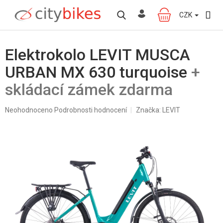
Přejít
na
CZK
NÁKUPNÍ
obsah
KOŠÍK
Elektrokolo LEVIT MUSCA
URBAN MX 630 turquoise
+
skládací zámek zdarma
Průměrné
Neohodnoceno
Podrobnosti hodnocení
Značka:
LEVIT
hodnocení
produktu
je
0,0
z
5
hvězdiček.