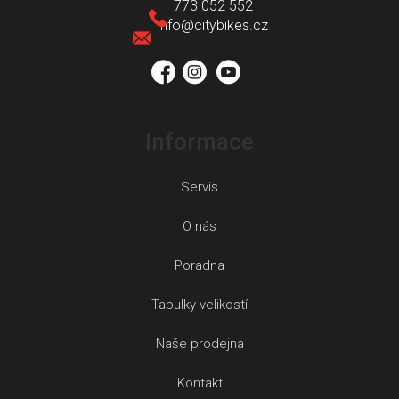
a
773 052 552
t
info
@
citybikes.cz
í
Informace
Servis
O nás
Poradna
Tabulky velikostí
Naše prodejna
Kontakt