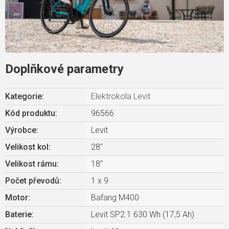
Doplňkové parametry
Kategorie
:
Elektrokola Levit
Kód produktu:
96566
Výrobce
:
Levit
Velikost kol
:
28"
Velikost rámu
:
18"
Počet převodů
:
1 x 9
Motor
:
Bafang M400
Baterie
:
Levit SP2.1 630 Wh (17,5 Ah)