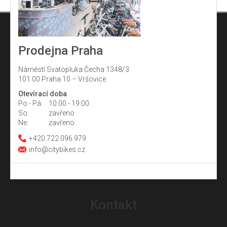
Prodejna Praha
Náměstí Svatopluka Čecha 1348/3
101 00 Praha 10 – Vršovice
Otevírací doba
Po - Pá:
10:00 - 19:00
So:
zavřeno
Ne:
zavřeno
+420 722 096 979
info@citybikes.cz
Z
á
Kontakt
p