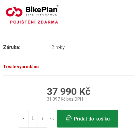
Záruka
:
2 roky
Trvale vyprodáno
37 990 Kč
31 397 Kč bez DPH
Měrná
cena:
Přidat do košíku
ks