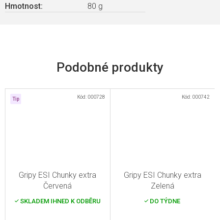
Hmotnost
:
80 g
Kód:
000728
Kód:
000742
Tip
Gripy ESI Chunky extra
Gripy ESI Chunky extra
Červená
Zelená
SKLADEM IHNED K ODBĚRU
DO TÝDNE