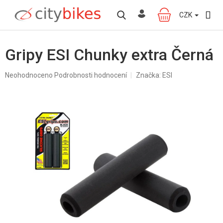
Přejít
na
CZK
NÁKUPNÍ
obsah
KOŠÍK
Gripy ESI Chunky extra Černá
Průměrné
Neohodnoceno
Podrobnosti hodnocení
Značka:
ESI
hodnocení
produktu
je
0,0
z
5
hvězdiček.