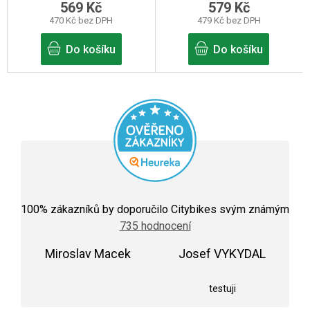
569 Kč
579 Kč
470 Kč bez DPH
479 Kč bez DPH
Do košíku
Do košíku
Průměrné
hodnocení
100
% zákazníků by doporučilo Citybikes svým známým
obchodu
735 hodnocení
je
5,0
Miroslav Macek
z
Josef VYKYDAL
5
Hodnocení obchodu je 5 z 5 hvězdiček.
Hodnocení obchodu j
hvězdiček.
testuji