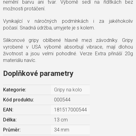
nemění barvu ani tvar. Výborně sedí na řídítkách bez
možnosti protáčení.
Vynikající v náročných podmínkách i za jakéhokoliv
počasí. Snadná údržba, umyjete je s kolem.
Silikonové gripy oblíbené hlavně mezi závodníky. Gripy
vyrobené v USA výborně absorbují vibrace, mají dlohou
životnost a jsou velmi pohodlné. Verze Extra přináší 20g
materiálu navíc.
Doplňkové parametry
Kategorie
:
Gripy na kolo
Kód produktu:
000544
EAN
:
181517000544
Délka
:
13 cm
Průměr
:
34 mm