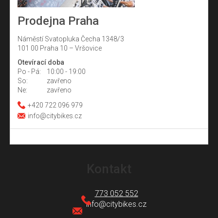
Prodejna Praha
Náměstí Svatopluka Čecha 1348/3
101 00 Praha 10 – Vršovice
Otevírací doba
Po - Pá:
10:00 - 19:00
So:
zavřeno
Ne:
zavřeno
+420 722 096 979
info@citybikes.cz
Z
á
Kontakt
p
a
773 052 552
t
info
@
citybikes.cz