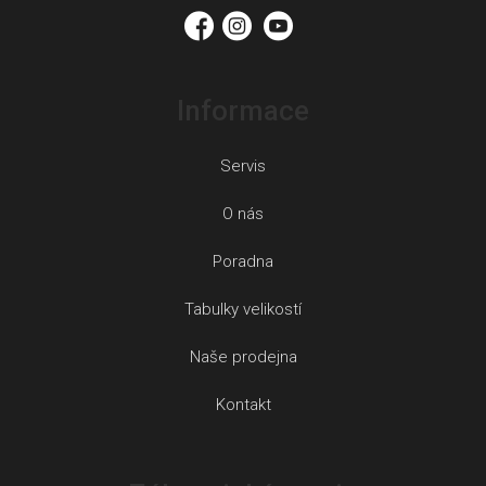
í
Informace
Servis
O nás
Poradna
Tabulky velikostí
Naše prodejna
Kontakt