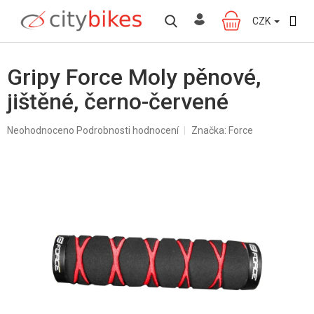
Přejít
na
CZK
NÁKUPNÍ
obsah
KOŠÍK
Gripy Force Moly pěnové,
jištěné, černo-červené
Průměrné
Neohodnoceno
Podrobnosti hodnocení
Značka:
Force
hodnocení
produktu
je
0,0
z
5
hvězdiček.