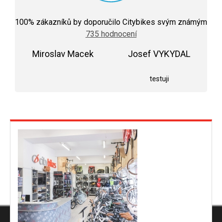
Průměrné
hodnocení
100
% zákazníků by doporučilo Citybikes svým známým
obchodu
735 hodnocení
je
5,0
Miroslav Macek
z
Josef VYKYDAL
5
Hodnocení obchodu je 5 z 5 hvězdiček.
Hodnocení obchodu j
hvězdiček.
testuji