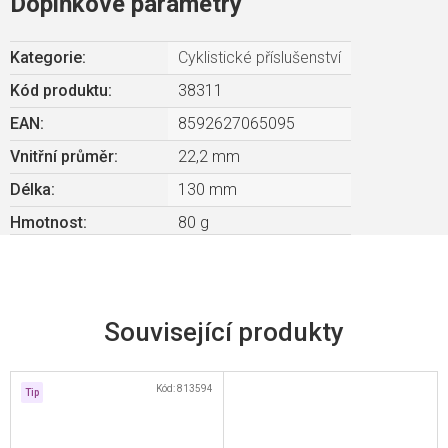
Doplňkové parametry
Kategorie
:
Cyklistické příslušenství
Kód produktu:
38311
EAN
:
8592627065095
Vnitřní průměr
:
22,2 mm
Délka
:
130 mm
Hmotnost
:
80 g
Související produkty
Kód:
813594
Tip