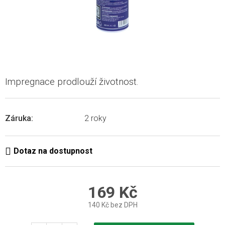
Impregnace prodlouží životnost.
Záruka
:
2 roky
169 Kč
140 Kč bez DPH
Měrná
cena: