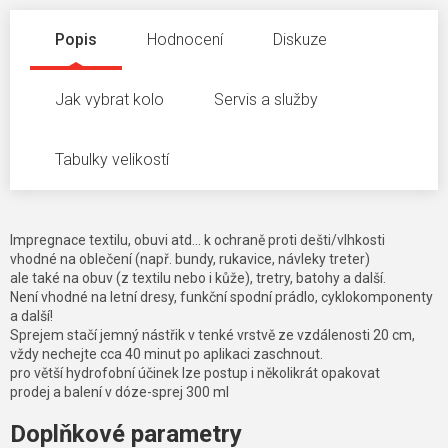
Popis
Hodnocení
Diskuze
Jak vybrat kolo
Servis a služby
Tabulky velikostí
Impregnace textilu, obuvi atd... k ochraně proti dešti/vlhkosti
vhodné na oblečení (např. bundy, rukavice, návleky treter)
ale také na obuv (z textilu nebo i kůže), tretry, batohy a další.
Není vhodné na letní dresy, funkční spodní prádlo, cyklokomponenty
a další!
Sprejem stačí jemný nástřik v tenké vrstvě ze vzdálenosti 20 cm,
vždy nechejte cca 40 minut po aplikaci zaschnout.
pro větší hydrofobní účinek lze postup i několikrát opakovat
prodej a balení v dóze-sprej 300 ml
Doplňkové parametry