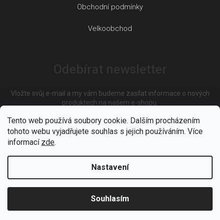
Obchodní podmínky
Velkoobchod
Odebírat newsletter
Vložte svůj e-mail a my vám budeme zasílat informace o nových
produktech na našem e-shopu.
Tento web používá soubory cookie. Dalším procházením
tohoto webu vyjadřujete souhlas s jejich používáním. Více
E-mail
informací
zde
.
Nastavení
Vložením e-mailu souhlasíte s
podmínkami ochrany osobních
údajů
Souhlasím
PŘIHLÁSIT SE