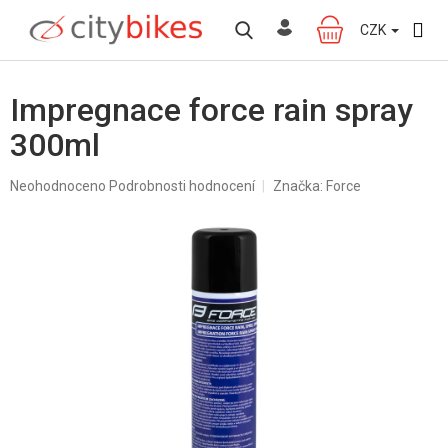
Přejít
na
CZK
NÁKUPNÍ
obsah
KOŠÍK
Impregnace force rain spray
300ml
Průměrné
Neohodnoceno
Podrobnosti hodnocení
Značka:
Force
hodnocení
produktu
je
0,0
z
5
hvězdiček.