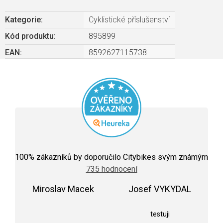
Kategorie
:
Cyklistické příslušenství
Kód produktu:
895899
EAN
:
8592627115738
Průměrné
hodnocení
100
% zákazníků by doporučilo Citybikes svým známým
obchodu
735 hodnocení
je
5,0
Miroslav Macek
z
Josef VYKYDAL
5
Hodnocení obchodu je 5 z 5 hvězdiček.
Hodnocení obchodu j
hvězdiček.
testuji