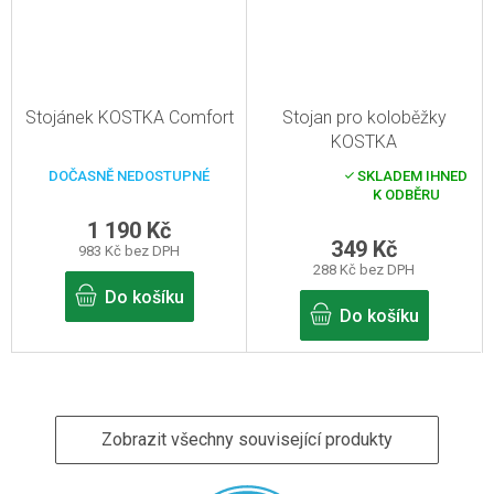
Stojánek KOSTKA Comfort
Stojan pro koloběžky
KOSTKA
DOČASNĚ NEDOSTUPNÉ
SKLADEM IHNED
Průměrné
K ODBĚRU
hodnocení
produktu
1 190 Kč
je
349 Kč
983 Kč bez DPH
3,0
288 Kč bez DPH
z
5
Do košíku
hvězdiček.
Do košíku
Zobrazit všechny související produkty