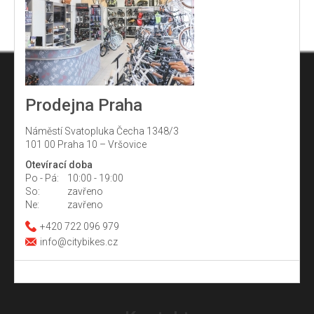
Prodejna Praha
Náměstí Svatopluka Čecha 1348/3
101 00 Praha 10 – Vršovice
Otevírací doba
Po - Pá:
10:00 - 19:00
So:
zavřeno
Ne:
zavřeno
+420 722 096 979
info@citybikes.cz
Z
á