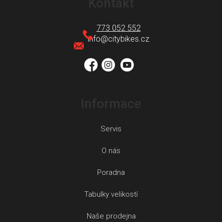
Kontakt
p
a
773 052 552
t
info
@
citybikes.cz
í
Informace
Servis
O nás
Poradna
Tabulky velikostí
Naše prodejna