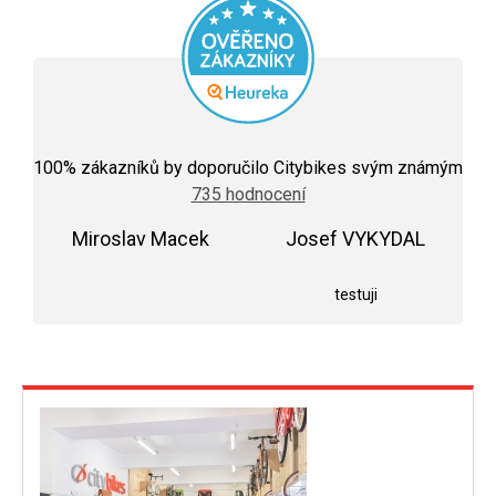
Průměrné
hodnocení
100
% zákazníků by doporučilo Citybikes svým známým
obchodu
735 hodnocení
je
5,0
Miroslav Macek
z
Josef VYKYDAL
5
Hodnocení obchodu je 5 z 5 hvězdiček.
Hodnocení obchodu j
hvězdiček.
testuji