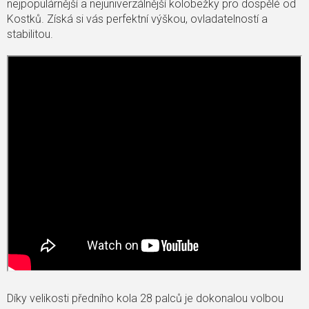
nejpopulárnější a nejuniverzálnější kolobežky pro dospělé od
Kostků. Získá si vás perfektní výškou, ovladatelností a
stabilitou.
Díky velikosti předního kola 28 palců
je dokonalou volbou