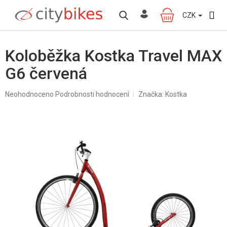
Přejít
na
CZK
NÁKUPNÍ
obsah
KOŠÍK
Koloběžka Kostka Travel MAX
G6 červená
Průměrné
Neohodnoceno
Podrobnosti hodnocení
Značka:
Kostka
hodnocení
produktu
je
0,0
z
5
hvězdiček.