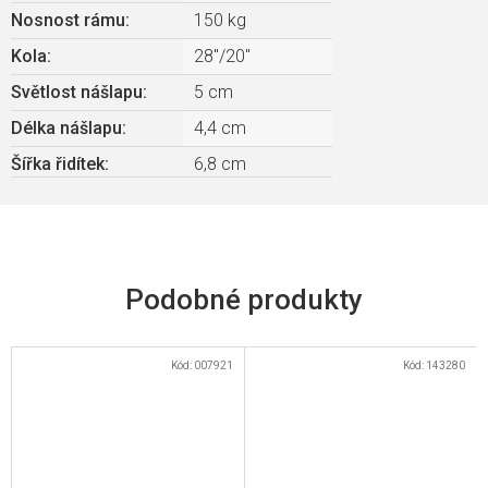
Nosnost rámu
:
150 kg
Kola
:
28"/20"
Světlost nášlapu
:
5 cm
Délka nášlapu
:
4,4 cm
Šířka řidítek
:
6,8 cm
Kód:
007921
Kód:
143280