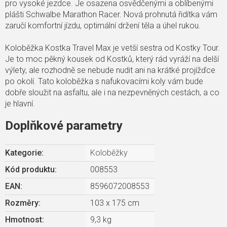
pro vysoké jezdce. Je osazena osvědčenými a oblíbenými
plášti Schwalbe Marathon Racer. Nová prohnutá řidítka vám
zaručí komfortní jízdu, optimální držení těla a úhel rukou.
Koloběžka Kostka Travel Max je vetší sestra od Kostky Tour.
Je to moc pěkný kousek od Kostků, který rád vyráží na delší
výlety, ale rozhodně se nebude nudit ani na krátké projížďce
po okolí. Tato koloběžka s nafukovacími koly vám bude
dobře sloužit na asfaltu, ale i na nezpevněných cestách, a co
je hlavní.
Doplňkové parametry
Kategorie
:
Koloběžky
Kód produktu:
008553
EAN
:
8596072008553
Rozměry
:
103 x 175 cm
Hmotnost
:
9,3 kg