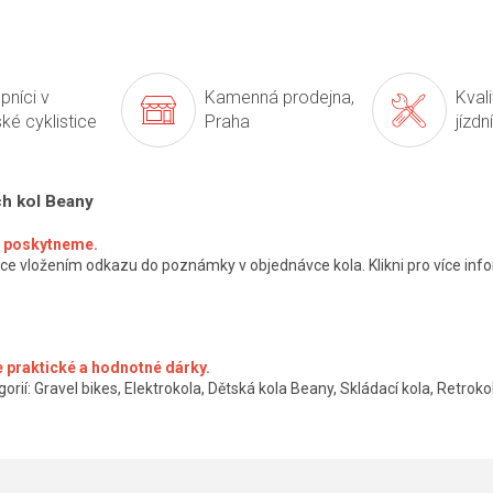
pníci v
Kamenná prodejna,
Kval
ké cyklistice
Praha
jízdn
ch kol Beany
ké poskytneme.
ce vložením odkazu do poznámky v objednávce kola. Klikni pro více info
 praktické a hodnotné dárky.
orií: Gravel bikes, Elektrokola, Dětská kola Beany, Skládací kola, Retrokol