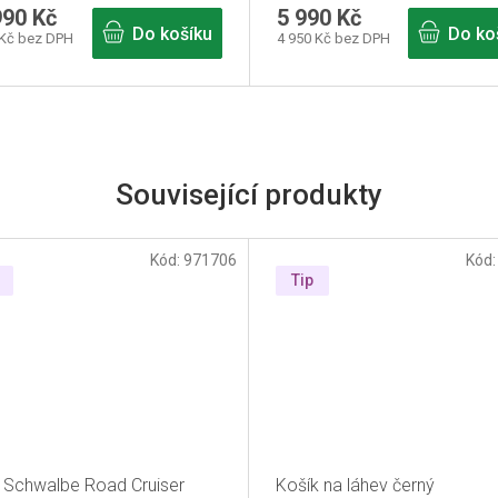
990 Kč
5 990 Kč
Do košíku
Do ko
 Kč bez DPH
4 950 Kč bez DPH
Související produkty
Kód:
971706
Kód
Tip
ť Schwalbe Road Cruiser
Košík na láhev černý