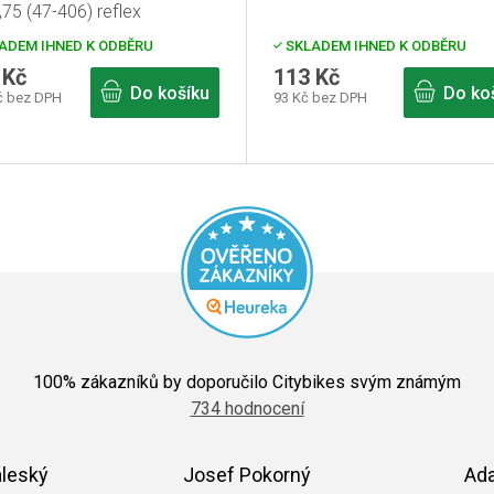
75 (47-406) reflex
ADEM IHNED K ODBĚRU
SKLADEM IHNED K ODBĚRU
 Kč
113 Kč
Do košíku
Do ko
č bez DPH
93 Kč bez DPH
Průměrné
hodnocení
100
% zákazníků by doporučilo Citybikes svým známým
obchodu
734 hodnocení
je
5,0
z
5
áleský
Josef Pokorný
Ad
hvězdiček.