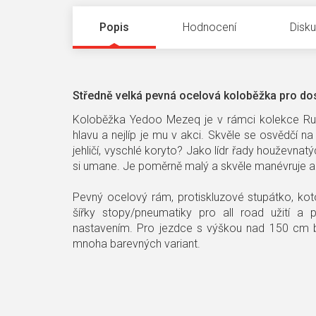
Popis
Hodnocení
Disk
Středně velká pevná ocelová koloběžka pro dos
Koloběžka Yedoo Mezeq je v rámci kolekce Run
hlavu a nejlíp je mu v akci. Skvěle se osvědčí na 
jehličí, vyschlé koryto? Jako lídr řady houževnat
si umane. Je poměrně malý a skvěle manévruje a
Pevný ocelový rám, protiskluzové stupátko, kot
šířky stopy/pneumatiky pro all road užití a
nastavením. Pro jezdce s výškou nad 150 cm 
mnoha barevných variant.