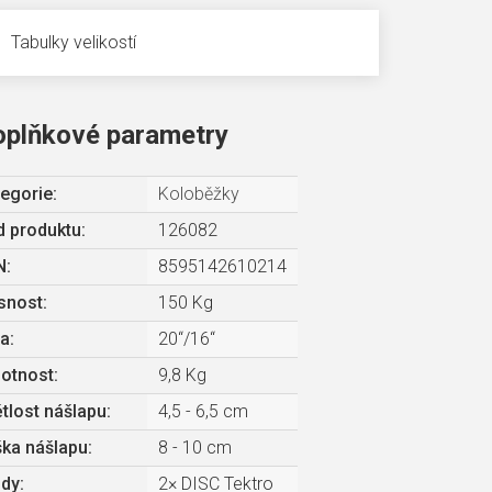
Tabulky velikostí
oplňkové parametry
egorie
:
Koloběžky
 produktu:
126082
N
:
8595142610214
snost
:
150 Kg
la
:
20“/16“
otnost
:
9,8 Kg
tlost nášlapu
:
4,5 - 6,5 cm
ka nášlapu
:
8 - 10 cm
zdy
:
2× DISC Tektro