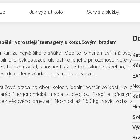
uze
Jak vybrat kolo
Servis a služby
D
pělé i vzrostlejší teenagery s kotoučovými brzdami
Run za největšího drsňáka. Moc toho nenamluví, má svojí
Kat
silnici či cyklostezce, ale bahno je jeho přirozenost. Kořeny,
Kód
ých, tažných zvířat, s nosností až 150 kg zvládne všechno, co
 vejde se tedy všude tam, kam ho postavíte.
EA
No
oučová brzda na obou kolech, ideální poměr velikosti kol a
 parádní ergonomická madla s dvojitou fixací a přesným
Ko
bez věkového omezení. Nosnost až 150 kg! Navíc volba z
Hm
Svě
Výš
Br