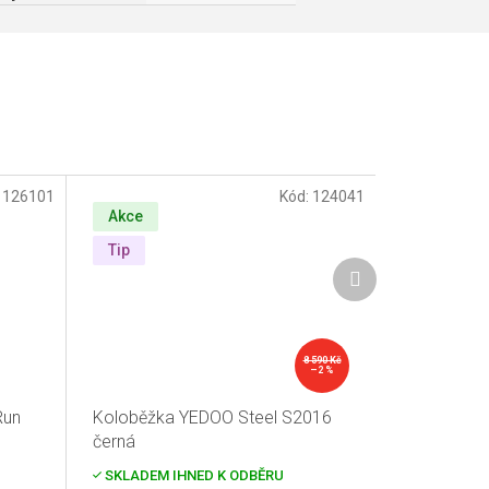
:
126101
Kód:
124041
Akce
Tip
Další
produkt
8 590 Kč
–2 %
Run
Koloběžka YEDOO Steel S2016
černá
SKLADEM IHNED K ODBĚRU