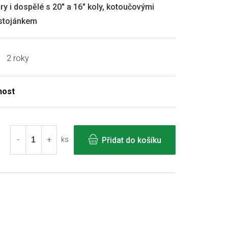
ry i dospělé s 20" a 16" koly, kotoučovými
e stojánkem
2 roky
Přidat do košíku
ks