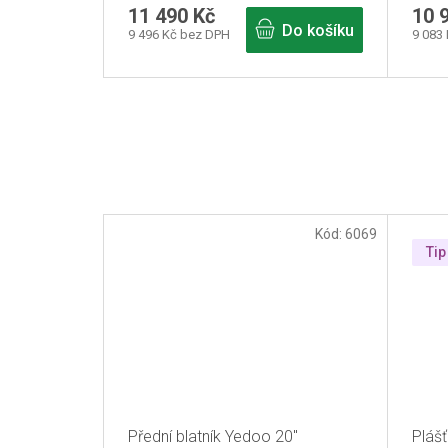
11 490 Kč
10 
Do košíku
9 496 Kč bez DPH
9 083
Kód:
6069
Tip
Přední blatník Yedoo 20"
Pláš