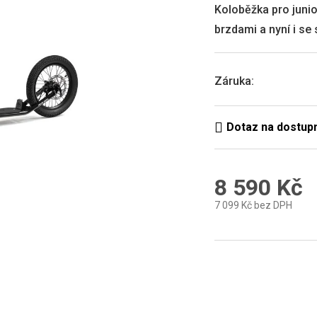
0,0
Koloběžka pro junio
z
brzdami a nyní i s
5
hvězdiček.
Záruka
:
8 590 Kč
7 099 Kč bez DPH
Měrná
cena: