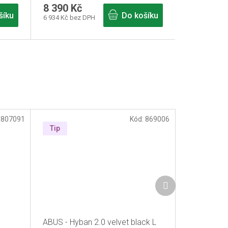
8 390 Kč
šíku
Do košíku
6 934 Kč bez DPH
:
807091
Kód:
869006
Tip
Další
produkt
ABUS - Hyban 2.0 velvet black L