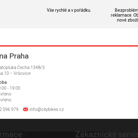
k.
Hodnocení obchodu je 5 z 5 hvězdiček.
Hodnocení obchodu je 5 z 5 hvězdič
Vše rychlé a v pořádku.
Bezproblém
reklamace. O
nové zboží
na Praha
atopluka Čecha 1348/3
a 10 – Vršovice
doba
:00 - 19:00
avřeno
avřeno
2 096 979
info@citybikes.cz
ormace
Zákaznický servi