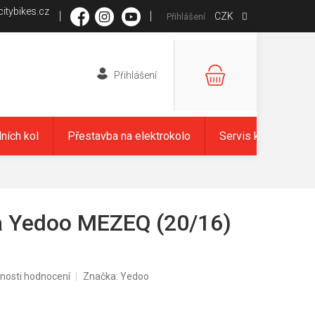
itybikes.cz
CZK
Přihlášení
NÁKUPNÍ
KOŠÍK
dních kol
Přestavba na elektrokolo
Servis kol
Zna
a Yedoo MEZEQ (20/16)
nosti hodnocení
Značka:
Yedoo