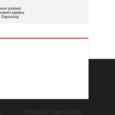
ek.
Hodnocení obchodu je 5 z 5 hvězdiček.
Hodnocení obchodu je 5 z 5 hvězdi
ové vyřešení
bratem zasláno
. Doporučuji.
s
Odebírat newsletter