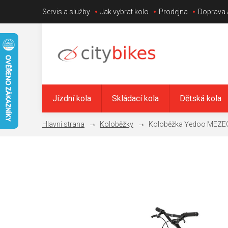
Přejít
Servis a služby
Jak vybrat kolo
Prodejna
Doprava 
na
obsah
Jízdní kola
Skládací kola
Dětská kola
Koloběžky
Koloběžka Yedoo MEZEQ