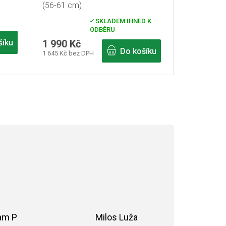
(56-61 cm)
SKLADEM IHNED K
Průměrné
ODBĚRU
hodnocení
produktu
šíku
1 990 Kč
je
Do košíku
1 645 Kč bez DPH
5,0
z
5
hvězdiček.
am P
Milos Luža