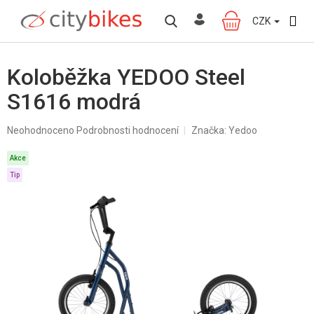
Přejít
na
CZK
NÁKUPNÍ
obsah
KOŠÍK
Koloběžka YEDOO Steel
S1616 modrá
Průměrné
Neohodnoceno
Podrobnosti hodnocení
Značka:
Yedoo
hodnocení
produktu
Akce
je
Tip
0,0
z
5
hvězdiček.