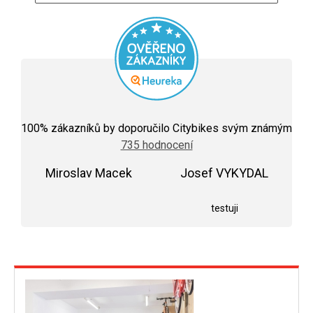
Průměrné
hodnocení
100
% zákazníků by doporučilo Citybikes svým známým
obchodu
735 hodnocení
je
5,0
Miroslav Macek
z
Josef VYKYDAL
5
Hodnocení obchodu je 5 z 5 hvězdiček.
Hodnocení obchodu j
hvězdiček.
testuji