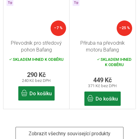
Tip
Tip
–7 %
–25 %
Převodník pro středový
Příruba na převodník
pohon Bafang
motoru Bafang
SKLADEM IHNED K ODBĚRU
SKLADEM IHNED
Průměrné
K ODBĚRU
hodnocení
produktu
290 Kč
je
449 Kč
240 Kč bez DPH
5,0
371 Kč bez DPH
z
5
Do košíku
hvězdiček.
Do košíku
Zobrazit všechny související produkty