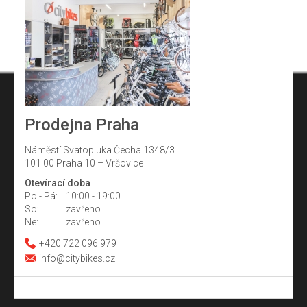
Prodejna Praha
Náměstí Svatopluka Čecha 1348/3
101 00 Praha 10 – Vršovice
Otevírací doba
Po - Pá:
10:00 - 19:00
So:
zavřeno
Ne:
zavřeno
+420 722 096 979
info@citybikes.cz