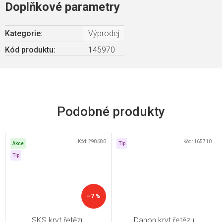
Doplňkové parametry
Kategorie
:
Výprodej
Kód produktu:
145970
Kód:
298680
Kód:
165710
Akce
Tip
Tip
–7 %
SKS kryt řetězu
Dahon kryt řetězu