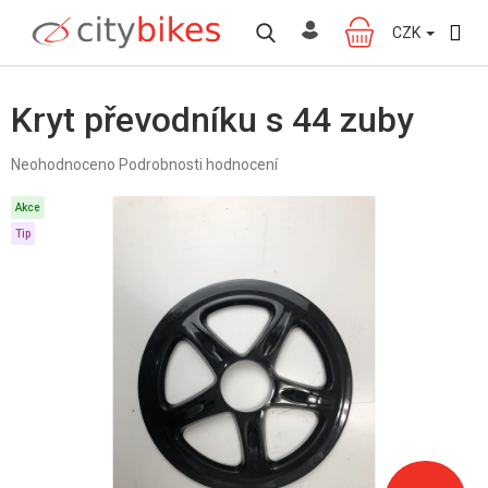
Přejít
na
CZK
NÁKUPNÍ
obsah
KOŠÍK
Kryt převodníku s 44 zuby
Průměrné
Neohodnoceno
Podrobnosti hodnocení
hodnocení
produktu
Akce
je
Tip
0,0
z
5
hvězdiček.