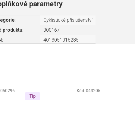
oplňkové parametry
egorie
:
Cyklistické příslušenství
 produktu:
000167
N
:
4013051016285
:
050296
Kód:
043205
Tip