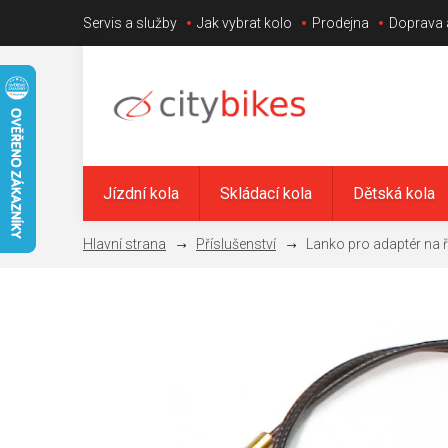
Přejít
Servis a služby
Jak vybrat kolo
Prodejna
Doprava 
na
obsah
Jízdní kola
Skládací kola
Dětská kola
Příslušenství
Lanko pro adaptér na ří