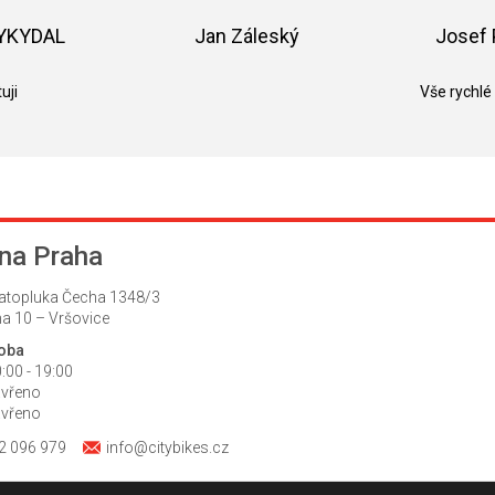
z
5
VYKYDAL
Jan Záleský
Josef 
hvězdiček.
k.
Hodnocení obchodu je 5 z 5 hvězdiček.
Hodnocení obchodu je 5 z 5 hvězdič
uji
Vše rychlé
na Praha
atopluka Čecha 1348/3
a 10 – Vršovice
doba
:00 - 19:00
avřeno
avřeno
2 096 979
info@citybikes.cz