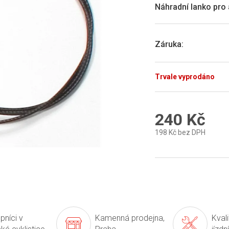
0,0
Náhradní lanko pro 
z
5
hvězdiček.
Záruka
:
Trvale vyprodáno
240 Kč
198 Kč bez DPH
Měrná
cena:
pníci v
Kamenná prodejna,
Kval