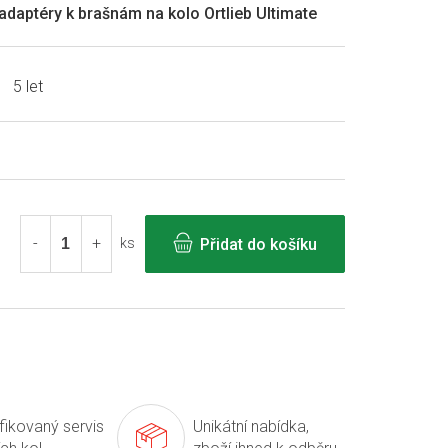
adaptéry k brašnám na kolo Ortlieb Ultimate
5 let
Přidat do košíku
ks
ifikovaný servis
Unikátní nabídka,