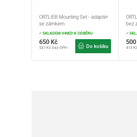
ORTLIEB Mounting Set - adaptér
ORTL
se zámkem
bez 
SKLADEM IHNED K ODBĚRU
SKL
650 Kč
500
Do košíku
537 Kč bez DPH
413 K