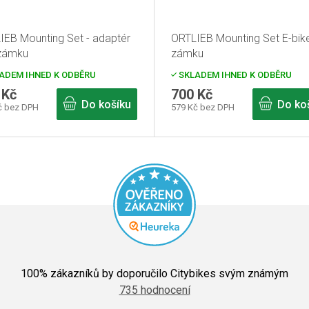
IEB Mounting Set - adaptér
ORTLIEB Mounting Set E-bik
zámku
zámku
ADEM IHNED K ODBĚRU
SKLADEM IHNED K ODBĚRU
 Kč
700 Kč
Do košíku
Do ko
č bez DPH
579 Kč bez DPH
Průměrné
hodnocení
100
% zákazníků by doporučilo Citybikes svým známým
obchodu
735 hodnocení
je
5,0