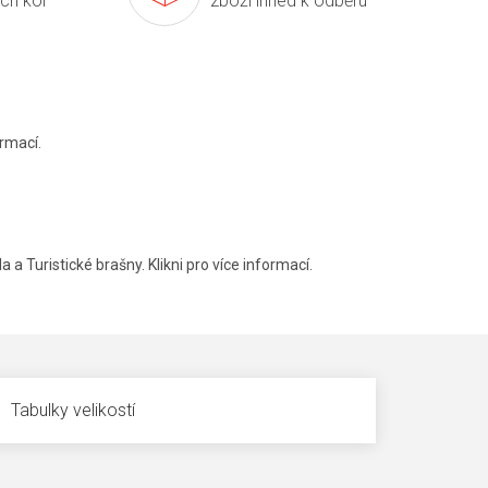
ích kol
zboží ihned k odběru
rmací.
a a Turistické brašny. Klikni pro více informací.
Tabulky velikostí