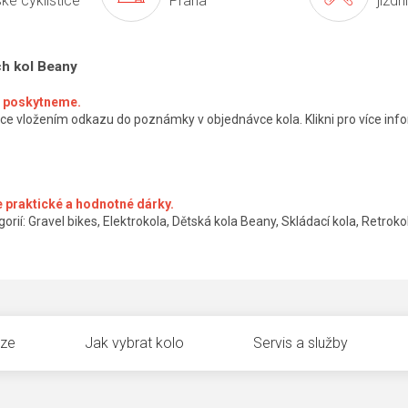
ké cyklistice
Praha
jízdn
ch kol Beany
ké poskytneme.
ce vložením odkazu do poznámky v objednávce kola. Klikni pro více info
 praktické a hodnotné dárky.
orií: Gravel bikes, Elektrokola, Dětská kola Beany, Skládací kola, Retrokol
uze
Jak vybrat kolo
Servis a služby