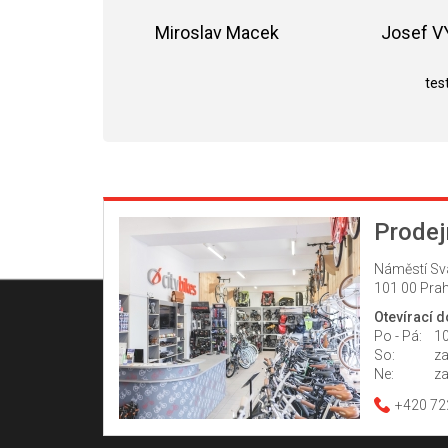
Miroslav Macek
Josef 
Hodnocení obchodu je 5 z 5 hvězdiče
test
Prodej
Náměstí Sv
101 00 Prah
Otevírací 
Po - Pá:
10
So:
z
Ne:
z
+420 72