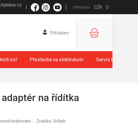
itybikes.cz
CZK
Přihlášení
NÁKUPNÍ
KOŠÍK
dních kol
Přestavba na elektrokolo
Servis kol
Zna
adaptér na řídítka
nosti hodnocení
Značka:
Ortlieb