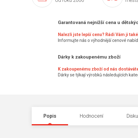
od roku 2006
městs
Garantovaná nejnižší cena u dětský
Nalezli jste lepší cenu? Rádi Vám ji ta
Informujte nás o výhodnější cenové nabíd
Dárky k zakoupenému zboží
K zakoupenému zboží od nás dostáváte
Dárky se týkají výrobků následujících kateg
Popis
Hodnocení
Disk