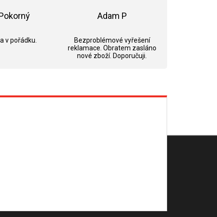
Pokorný
Adam P
ek.
Hodnocení obchodu je 5 z 5 hvězdiček.
Hodnocení obchodu je 5 z 5 hvězdi
 a v pořádku.
Bezproblémové vyřešení
reklamace. Obratem zasláno
nové zboží. Doporučuji.