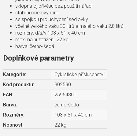
sklopná oj přívěsu bez použití nářadí
stabilní ocelový rám
se spojkou pro uchycení sedlovky
včetně velkého vaku 30 litrů a malého vaku 2,8 litrů
rozměry: d/š/v 103 x 51 x 40 cm
maximální zatížení: 22 kg
barva: černo-šedá
Doplňkové parametry
Kategorie
:
Cyklistické příslušenství
Kód produktu:
302590
EAN
:
25964301
Barva
:
černo-šedá
Rozměry
:
103 x 51 x 40 cm
Nosnost
:
22 kg