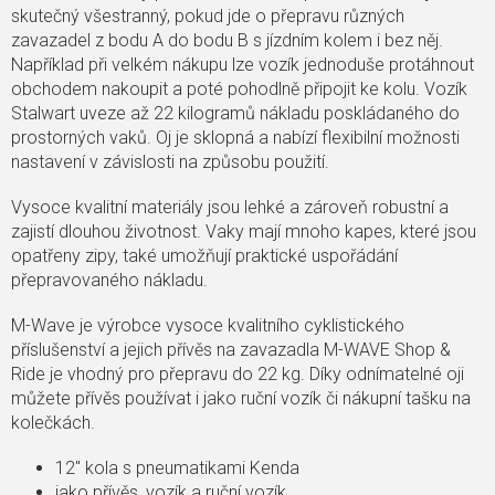
skutečný všestranný, pokud jde o přepravu různých
zavazadel z bodu A do bodu B s jízdním kolem i bez něj.
Například při velkém nákupu lze vozík jednoduše protáhnout
obchodem nakoupit a poté pohodlně připojit ke kolu. Vozík
Stalwart uveze až 22 kilogramů nákladu poskládaného do
prostorných vaků. Oj je sklopná a nabízí flexibilní možnosti
nastavení v závislosti na způsobu použití.
Vysoce kvalitní materiály jsou lehké a zároveň robustní a
zajistí dlouhou životnost. Vaky mají mnoho kapes, které jsou
opatřeny zipy, také umožňují praktické uspořádání
přepravovaného nákladu.
M-Wave je výrobce vysoce kvalitního cyklistického
příslušenství a jejich přívěs na zavazadla M-WAVE Shop &
Ride je vhodný pro přepravu do 22 kg. Díky odnímatelné oji
můžete přívěs používat i jako ruční vozík či nákupní tašku na
kolečkách.
12" kola s pneumatikami Kenda
jako přívěs, vozík a ruční vozík