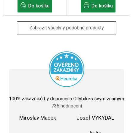
Do košíku
Do košíku
Zobrazit všechny podobné produkty
Průměrné
hodnocení
100
% zákazníků by doporučilo Citybikes svým známým
obchodu
735 hodnocení
je
5,0
Miroslav Macek
z
Josef VYKYDAL
5
Hodnocení obchodu je 5 z 5 hvězdiček.
Hodnocení obchodu j
hvězdiček.
testuji