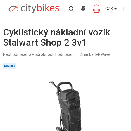
Přejít
na
CZK
NÁKUPNÍ
obsah
KOŠÍK
Cyklistický nákladní vozík
Stalwart Shop 2 3v1
Průměrné
Neohodnoceno
Podrobnosti hodnocení
Značka:
M-Wave
hodnocení
produktu
Novinka
je
0,0
z
5
hvězdiček.