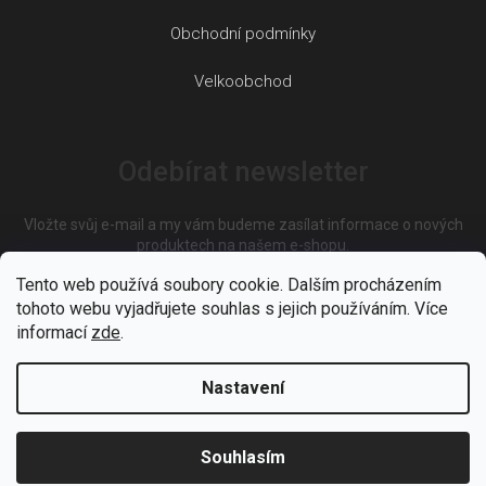
Obchodní podmínky
Velkoobchod
Odebírat newsletter
Vložte svůj e-mail a my vám budeme zasílat informace o nových
produktech na našem e-shopu.
Tento web používá soubory cookie. Dalším procházením
tohoto webu vyjadřujete souhlas s jejich používáním. Více
E-mail
informací
zde
.
Nastavení
Vložením e-mailu souhlasíte s
podmínkami ochrany osobních
údajů
Souhlasím
PŘIHLÁSIT SE