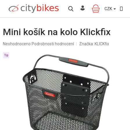
Přejít
na
CZK
NÁKUPNÍ
obsah
KOŠÍK
Mini košík na kolo Klickfix
Průměrné
Neohodnoceno
Podrobnosti hodnocení
Značka:
KLICKfix
hodnocení
produktu
Tip
je
0,0
z
5
hvězdiček.