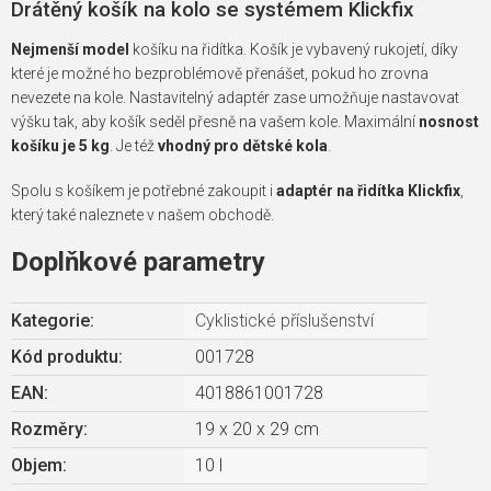
Drátěný košík na kolo se systémem Klickfix
Nejmenší model
košíku na řidítka. Košík je vybavený rukojetí, díky
které je možné ho bezproblémově přenášet, pokud ho zrovna
nevezete na kole. Nastavitelný adaptér zase umožňuje nastavovat
výšku tak, aby košík seděl přesně na vašem kole. Maximální
nosnost
košíku je 5 kg
. Je též
vhodný pro dětské kola
.
Spolu s košíkem je potřebné zakoupit i
adaptér na řidítka Klickfix
,
který také naleznete v našem obchodě.
Doplňkové parametry
Kategorie
:
Cyklistické příslušenství
Kód produktu:
001728
EAN
:
4018861001728
Rozměry
:
19 x 20 x 29 cm
Objem
:
10 l