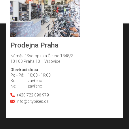
Prodejna Praha
Náměstí Svatopluka Čecha 1348/3
101 00 Praha 10 – Vršovice
Otevírací doba
Po - Pá:
10:00 - 19:00
So:
zavřeno
Ne:
zavřeno
+420 722 096 979
info@citybikes.cz
Z