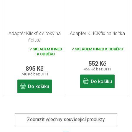
Adaptér Klickfix široký na
Adaptér KLICKfix na řidítka
řídítka
SKLADEM IHNED
SKLADEM IHNED K ODBĚRU
Průměrné
K ODBĚRU
hodnocení
produktu
552 Kč
je
895 Kč
456 Kč bez DPH
3,0
740 Kč bez DPH
z
5
Do košíku
hvězdiček.
Do košíku
Zobrazit všechny související produkty