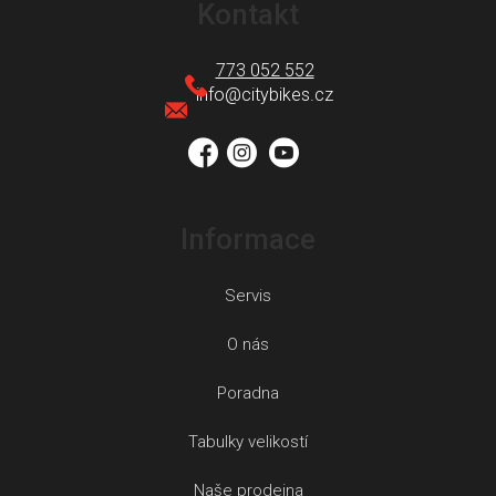
á
Kontakt
p
a
773 052 552
t
info
@
citybikes.cz
í
Informace
Servis
O nás
Poradna
Tabulky velikostí
Naše prodejna