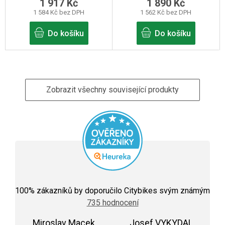
1 917 Kč
1 890 Kč
1 584 Kč bez DPH
1 562 Kč bez DPH
Do košíku
Do košíku
Zobrazit všechny související produkty
Průměrné
hodnocení
100
% zákazníků by doporučilo Citybikes svým známým
obchodu
735 hodnocení
je
5,0
Miroslav Macek
z
Josef VYKYDAL