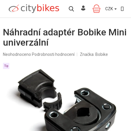
Přejít
na
CZK
NÁKUPNÍ
obsah
KOŠÍK
Náhradní adaptér Bobike Mini
univerzální
Průměrné
Neohodnoceno
Podrobnosti hodnocení
Značka:
Bobike
hodnocení
produktu
Tip
je
0,0
z
5
hvězdiček.