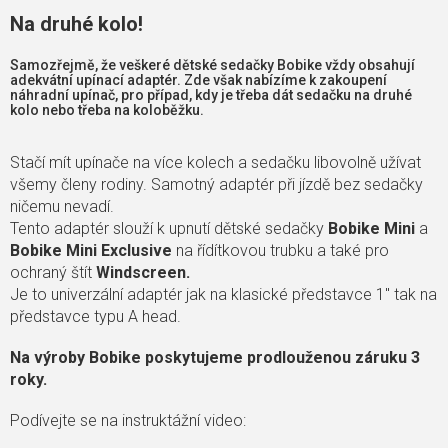
Na druhé kolo!
Samozřejmě, že veškeré dětské sedačky Bobike vždy obsahují
adekvátní upínací adaptér. Zde však nabízíme k zakoupení
náhradní upínač, pro případ, kdy je třeba dát sedačku na druhé
kolo nebo třeba na koloběžku.
Stačí mít upínače na více kolech a sedačku libovolně užívat
všemy členy rodiny. Samotný adaptér při jízdě bez sedačky
ničemu nevadí.
Tento adaptér slouží k upnutí dětské sedačky
Bobike Mini
a
Bobike Mini Exclusive
na řídítkovou trubku a také pro
ochraný štít
Windscreen.
Je to univerzální adaptér jak na klasické představce 1" tak na
představce typu A head.
Na výroby Bobike poskytujeme prodlouženou záruku 3
roky.
Podívejte se na instruktážní video: