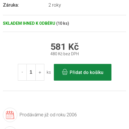
Záruka
:
2 roky
SKLADEM IHNED K ODBĚRU
(10 ks)
581 Kč
480 Kč bez DPH
Měrná
cena:
Přidat do košíku
ks
Prodáváme již
od roku 2006