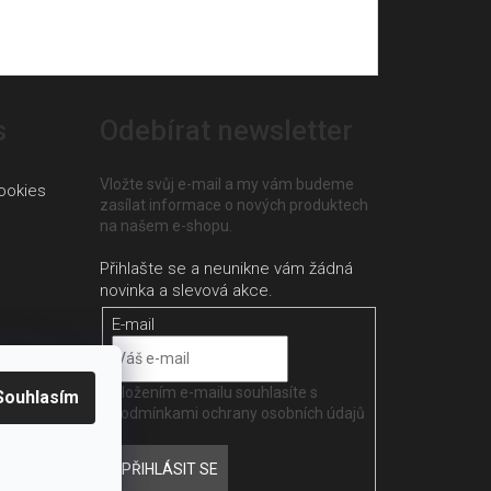
s
Odebírat newsletter
Vložte svůj e-mail a my vám budeme
ookies
zasílat informace o nových produktech
na našem e-shopu.
E-mail
Vložením e-mailu souhlasíte s
Souhlasím
podmínkami ochrany osobních údajů
PŘIHLÁSIT SE