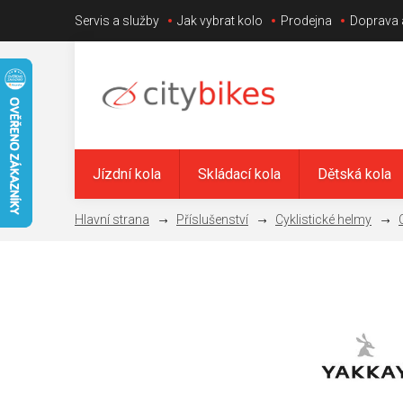
Přejít
Servis a služby
Jak vybrat kolo
Prodejna
Doprava 
na
obsah
Jízdní kola
Skládací kola
Dětská kola
Příslušenství
Cyklistické helmy