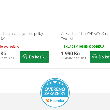
dní upínací systém přilby
Základní přilba YAKKAY Sma
KAY
Two M
le vyprodáno
SKLADEM IHNED K ODBĚRU
 Kč
1 990 Kč
Do košíku
Do ko
č bez DPH
1 645 Kč bez DPH