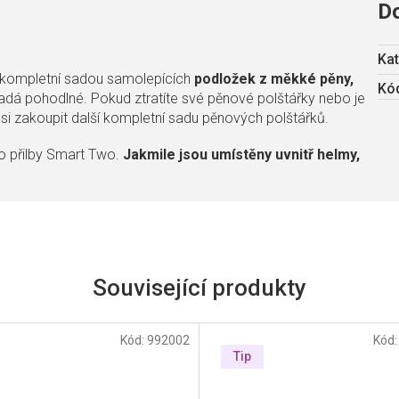
D
Kat
 kompletní sadou samolepících
podložek z měkké pěny,
Kód
padá pohodlné. Pokud ztratíte své pěnové polštářky nebo je
si zakoupit další kompletní sadu pěnových polštářků.
o přilby Smart Two.
Jakmile jsou umístěny uvnitř helmy,
Související produkty
Kód:
992002
Kód
Tip