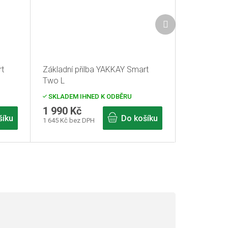
Další
produkt
rt
Základní přilba YAKKAY Smart
Two L
SKLADEM IHNED K ODBĚRU
1 990 Kč
šíku
Do košíku
1 645 Kč bez DPH