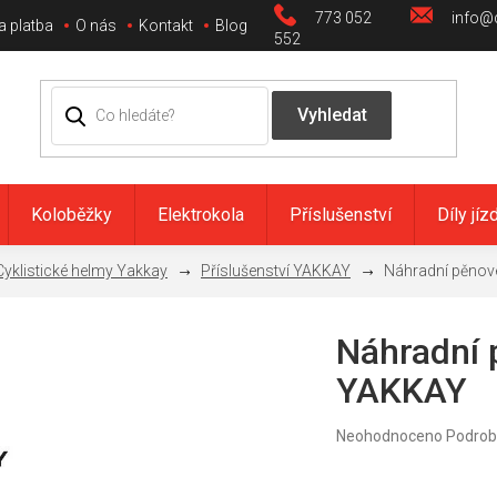
773 052
info@c
a platba
O nás
Kontakt
Blog
552
Koloběžky
Elektrokola
Příslušenství
Díly jíz
Cyklistické helmy Yakkay
Příslušenství YAKKAY
Náhradní pěnov
Náhradní 
YAKKAY
Průměrné
Neohodnoceno
Podrob
hodnocení
produktu
je