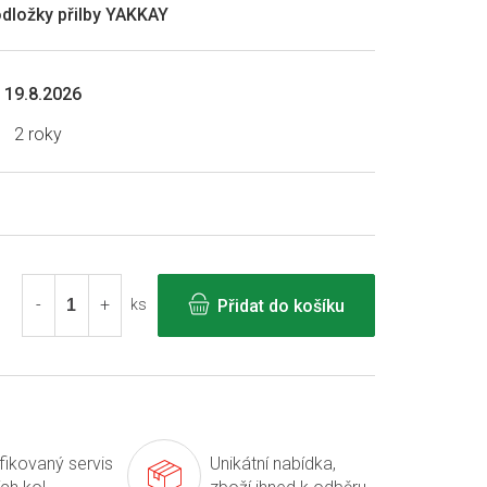
dložky přilby YAKKAY
19.8.2026
2 roky
Přidat do košíku
ks
ifikovaný servis
Unikátní nabídka,