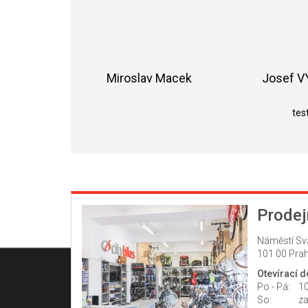
Miroslav Macek
Josef 
Hodnocení obchodu je 5 z 5 hvězdiče
test
Prodej
Náměstí Sv
101 00 Prah
Otevírací 
Po - Pá:
10
So:
z