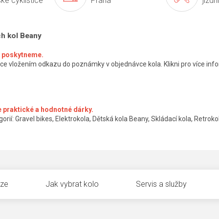
ké cyklistice
Praha
jízdn
ch kol Beany
ké poskytneme.
ce vložením odkazu do poznámky v objednávce kola. Klikni pro více info
 praktické a hodnotné dárky.
orií: Gravel bikes, Elektrokola, Dětská kola Beany, Skládací kola, Retrokol
uze
Jak vybrat kolo
Servis a služby