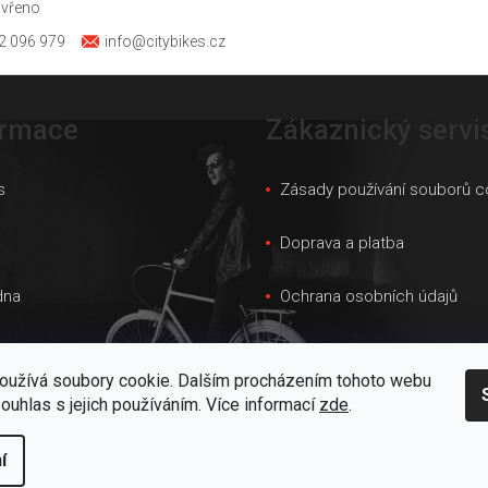
avřeno
2 096 979
info@citybikes.cz
ormace
Zákaznický servi
s
Zásady používání souborů c
s
Doprava a platba
dna
Ochrana osobních údajů
ky velikostí
Obchodní podmínky
oužívá soubory cookie. Dalším procházením tohoto webu
 prodejna
Velkoobchod
souhlas s jejich používáním. Více informací
zde
.
kt
í