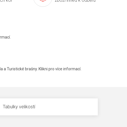
ích kol
zboží ihned k odběru
rmací.
a a Turistické brašny. Klikni pro více informací.
Tabulky velikostí