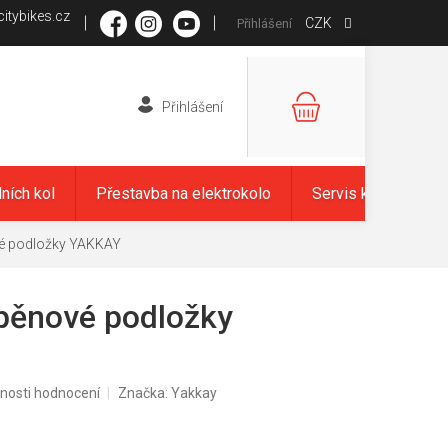
itybikes.cz
CZK
Přihlášení
NÁKUPNÍ
KOŠÍK
dních kol
Přestavba na elektrokolo
Servis kol
Zna
é podložky YAKKAY
pěnové podložky
nosti hodnocení
Značka:
Yakkay