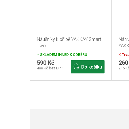
Náušníky k přilbě YAKKAY Smart
Náhra
Two
YAK
SKLADEM IHNED K ODBĚRU
Trva
590 Kč
260
Do košíku
488 Kč bez DPH
215 K