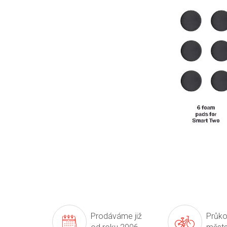
Prodáváme již
Průko