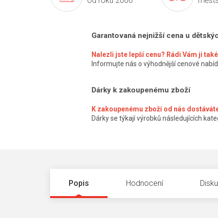
od roku 2006
městs
Garantovaná nejnižší cena u dětský
Nalezli jste lepší cenu? Rádi Vám ji ta
Informujte nás o výhodnější cenové nabíd
Dárky k zakoupenému zboží
K zakoupenému zboží od nás dostáváte
Dárky se týkají výrobků následujících kateg
Popis
Hodnocení
Disk