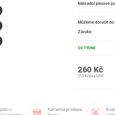
0,0
Náhradní pěnové po
z
5
hvězdiček.
Můžeme doručit do:
Záruka
:
DO TÝDNE
260 Kč
215 Kč bez DPH
Měrná
cena:
pníci v
Kamenná prodejna,
Kval