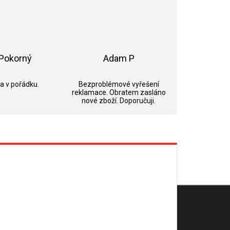
Pokorný
Adam P
ek.
Hodnocení obchodu je 5 z 5 hvězdiček.
Hodnocení obchodu je 5 z 5 hvězdi
 a v pořádku.
Bezproblémové vyřešení
reklamace. Obratem zasláno
nové zboží. Doporučuji.