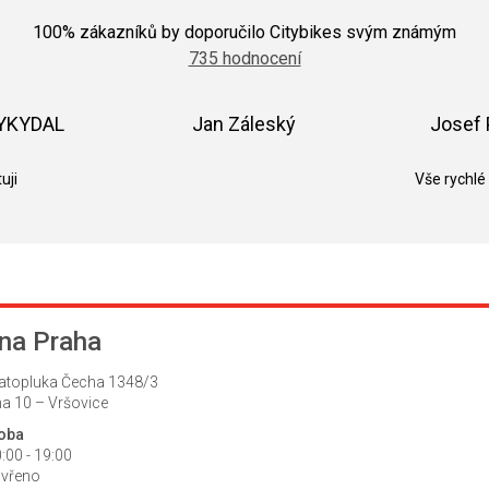
Průměrné
hodnocení
100
% zákazníků by doporučilo Citybikes svým známým
obchodu
735 hodnocení
je
5,0
z
5
VYKYDAL
Jan Záleský
Josef 
hvězdiček.
k.
Hodnocení obchodu je 5 z 5 hvězdiček.
Hodnocení obchodu je 5 z 5 hvězdič
uji
Vše rychlé
na Praha
atopluka Čecha 1348/3
a 10 – Vršovice
doba
:00 - 19:00
avřeno