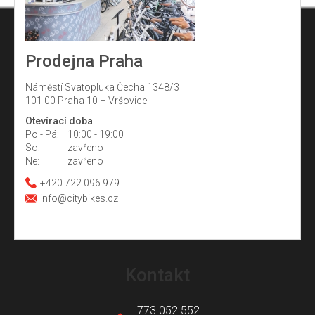
Prodejna Praha
Náměstí Svatopluka Čecha 1348/3
101 00 Praha 10 – Vršovice
Otevírací doba
Po - Pá:
10:00 - 19:00
So:
zavřeno
Ne:
zavřeno
+420 722 096 979
info@citybikes.cz
Z
á
Kontakt
p
a
773 052 552