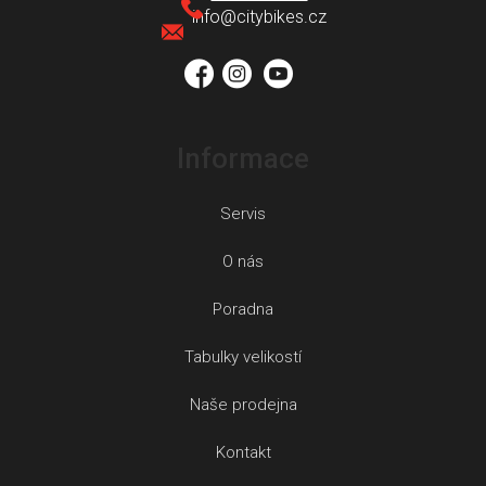
t
info
@
citybikes.cz
í
Informace
Servis
O nás
Poradna
Tabulky velikostí
Naše prodejna
Kontakt