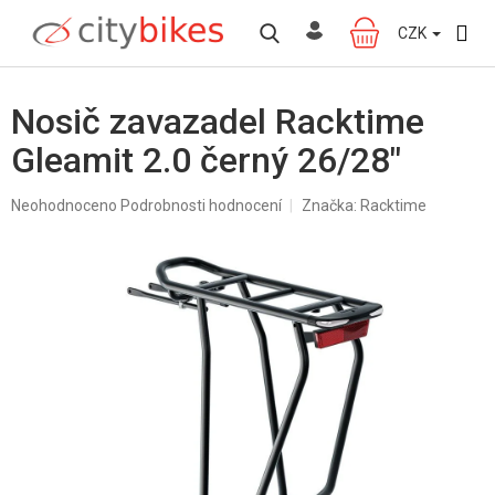
Přejít
na
CZK
NÁKUPNÍ
obsah
KOŠÍK
Nosič zavazadel Racktime
Gleamit 2.0 černý 26/28"
Průměrné
Neohodnoceno
Podrobnosti hodnocení
Značka:
Racktime
hodnocení
produktu
je
0,0
z
5
hvězdiček.