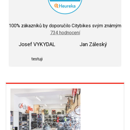
Průměrné
hodnocení
100
% zákazníků by doporučilo Citybikes svým známým
obchodu
734 hodnocení
je
5,0
Josef VYKYDAL
z
Jan Záleský
5
Hodnocení obchodu je 5 z 5 hvězdiček.
Hodnocení obchodu j
hvězdiček.
testuji