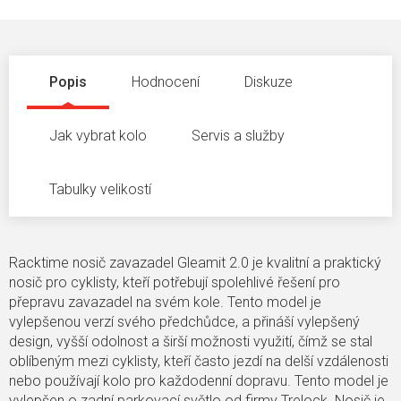
Popis
Hodnocení
Diskuze
Jak vybrat kolo
Servis a služby
Tabulky velikostí
Racktime nosič zavazadel Gleamit 2.0 je kvalitní a praktický
nosič pro cyklisty, kteří potřebují spolehlivé řešení pro
přepravu zavazadel na svém kole. Tento model je
vylepšenou verzí svého předchůdce, a přináší vylepšený
design, vyšší odolnost a širší možnosti využití, čímž se stal
oblíbeným mezi cyklisty, kteří často jezdí na delší vzdálenosti
nebo používají kolo pro každodenní dopravu. Tento model je
vylepšen o zadní parkovací světlo od firmy Trelock. Nosič je