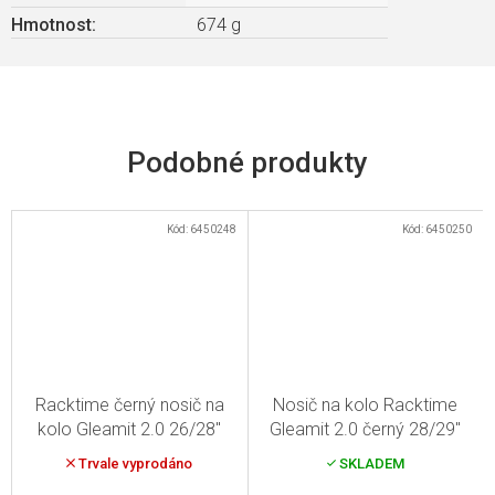
Hmotnost
:
674 g
Kód:
6450248
Kód:
6450250
Racktime černý nosič na
Nosič na kolo Racktime
kolo Gleamit 2.0 26/28"
Gleamit 2.0 černý 28/29"
Trvale vyprodáno
SKLADEM