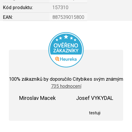
Kód produktu:
157310
EAN
:
887539015800
Průměrné
hodnocení
100
% zákazníků by doporučilo Citybikes svým známým
obchodu
735 hodnocení
je
5,0
Miroslav Macek
z
Josef VYKYDAL
5
Hodnocení obchodu je 5 z 5 hvězdiček.
Hodnocení obchodu j
hvězdiček.
testuji