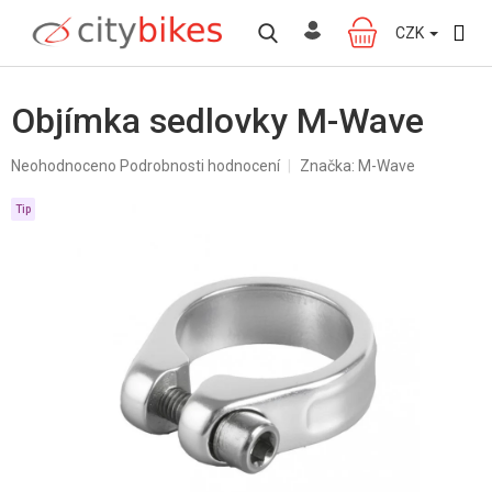
Přejít
na
CZK
NÁKUPNÍ
obsah
KOŠÍK
Objímka sedlovky M-Wave
Průměrné
Neohodnoceno
Podrobnosti hodnocení
Značka:
M-Wave
hodnocení
produktu
Tip
je
0,0
z
5
hvězdiček.