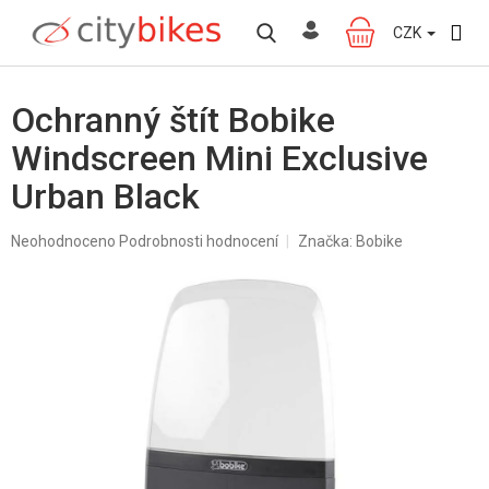
Přejít
na
CZK
NÁKUPNÍ
obsah
KOŠÍK
Ochranný štít Bobike
Windscreen Mini Exclusive
Urban Black
Průměrné
Neohodnoceno
Podrobnosti hodnocení
Značka:
Bobike
hodnocení
produktu
je
0,0
z
5
hvězdiček.