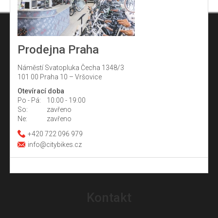
Prodejna Praha
Náměstí Svatopluka Čecha 1348/3
101 00 Praha 10 – Vršovice
Otevírací doba
Po - Pá:
10:00 - 19:00
So:
zavřeno
Ne:
zavřeno
+420 722 096 979
info@citybikes.cz
Z
á
Kontakt
p