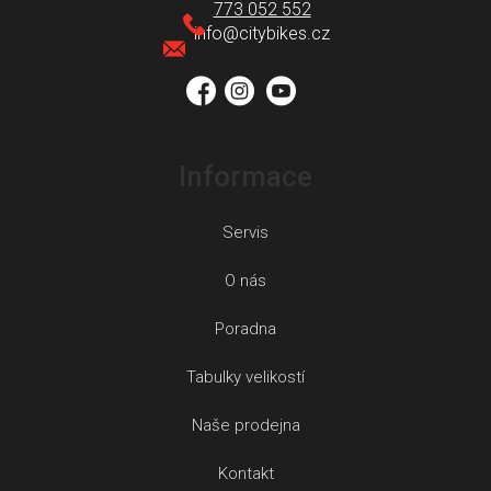
a
773 052 552
t
info
@
citybikes.cz
í
Informace
Servis
O nás
Poradna
Tabulky velikostí
Naše prodejna
Kontakt