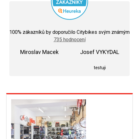
Průměrné
hodnocení
100
% zákazníků by doporučilo Citybikes svým známým
obchodu
735 hodnocení
je
5,0
Miroslav Macek
z
Josef VYKYDAL
5
Hodnocení obchodu je 5 z 5 hvězdiček.
Hodnocení obchodu j
hvězdiček.
testuji