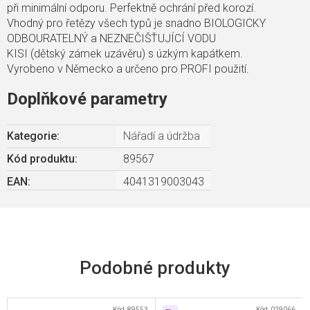
při minimální odporu. Perfektně ochrání před korozí.
Vhodný pro řetězy všech typů je snadno BIOLOGICKY
ODBOURATELNÝ a NEZNEČIŠŤUJÍCÍ VODU
KISI (dětský zámek uzávěru) s úzkým kapátkem.
Vyrobeno v Německo a určeno pro PROFI použití.
Doplňkové parametry
Kategorie
:
Nářadí a údržba
Kód produktu:
89567
EAN
:
4041319003043
Kód:
89553
Kód:
029066