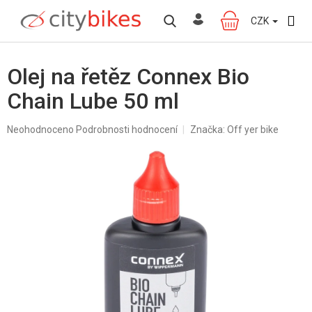
Přejít
na
CZK
NÁKUPNÍ
obsah
KOŠÍK
Olej na řetěz Connex Bio
Chain Lube 50 ml
Průměrné
Neohodnoceno
Podrobnosti hodnocení
Značka:
Off yer bike
hodnocení
produktu
je
0,0
z
5
hvězdiček.