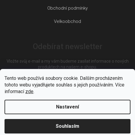
Obchodní podmínky
Velkoobchod
Odebírat newsletter
Vložte svůj e-mail a my vám budeme zasílat informace o nových
produktech na našem e-shopu.
Tento web používá soubory cookie. Dalším procházením
tohoto webu vyjadřujete souhlas s jejich používáním. Více
E-mail
informací
zde
.
Nastavení
Vložením e-mailu souhlasíte s
podmínkami ochrany osobních
údajů
Souhlasím
PŘIHLÁSIT SE