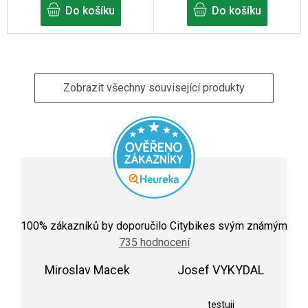
Do košíku
Do košíku
Zobrazit všechny související produkty
Průměrné
hodnocení
100
% zákazníků by doporučilo Citybikes svým známým
obchodu
735 hodnocení
je
5,0
Miroslav Macek
z
Josef VYKYDAL
5
Hodnocení obchodu je 5 z 5 hvězdiček.
Hodnocení obchodu j
hvězdiček.
testuji