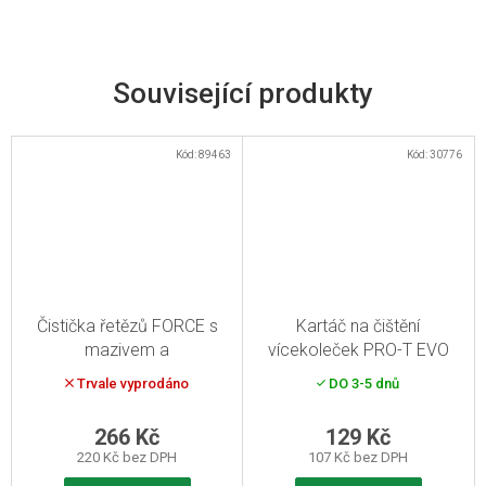
Související produkty
Kód:
89463
Kód:
30776
Čistička řetězů FORCE s
Kartáč na čištění
mazivem a
vícekoleček PRO-T EVO
odmašťovačem
Trvale vyprodáno
DO 3-5 dnů
266 Kč
129 Kč
220 Kč bez DPH
107 Kč bez DPH