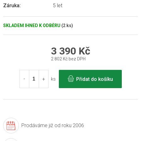
Záruka
:
5 let
SKLADEM IHNED K ODBĚRU
(2 ks)
3 390 Kč
2 802 Kč bez DPH
Měrná
cena:
Přidat do košíku
ks
Prodáváme již
od roku 2006