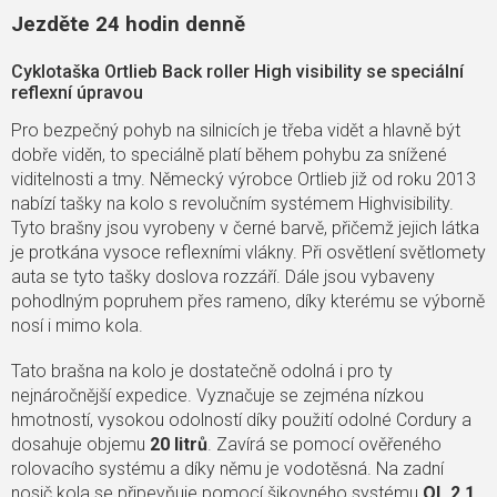
Jezděte 24 hodin denně
Cyklotaška Ortlieb Back roller High visibility se speciální
reflexní úpravou
Pro bezpečný pohyb na silnicích je třeba vidět a hlavně být
dobře viděn, to speciálně platí během pohybu za snížené
viditelnosti a tmy. Německý výrobce Ortlieb již od roku 2013
nabízí tašky na kolo s revolučním systémem Highvisibility.
Tyto brašny jsou vyrobeny v černé barvě, přičemž jejich látka
je protkána vysoce reflexními vlákny. Při osvětlení světlomety
auta se tyto tašky doslova rozzáří. Dále jsou vybaveny
pohodlným popruhem přes rameno, díky kterému se výborně
nosí i mimo kola.
Tato brašna na kolo je dostatečně odolná i pro ty
nejnáročnější expedice. Vyznačuje se zejména nízkou
hmotností, vysokou odolností díky použití odolné Cordury a
dosahuje objemu
20 litrů
. Zavírá se pomocí ověřeného
rolovacího systému a díky němu je vodotěsná. Na zadní
nosič kola se připevňuje pomocí šikovného systému
QL 2.1
,