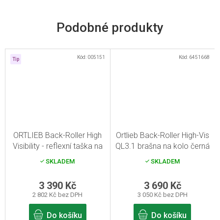
Kód:
005151
Kód:
6451668
Tip
ORTLIEB Back-Roller High
Ortlieb Back-Roller High-Vis
Visibility - reflexní taška na
QL3.1 brašna na kolo černá
kolo
SKLADEM
SKLADEM
3 390 Kč
3 690 Kč
2 802 Kč bez DPH
3 050 Kč bez DPH
Do košíku
Do košíku