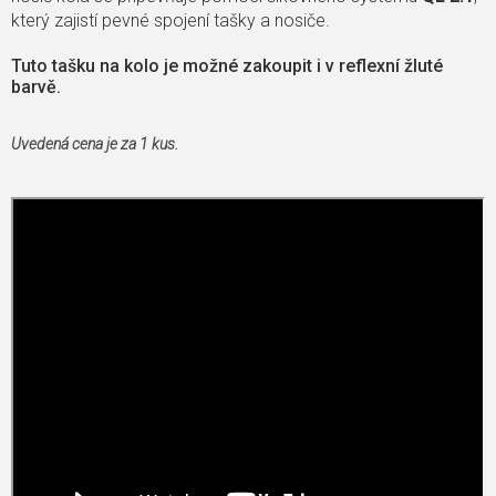
který zajistí pevné spojení tašky a nosiče.
Tuto tašku na kolo je možné zakoupit i v reflexní žluté
barvě.
Uvedená cena je za 1 kus.