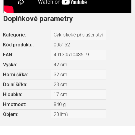
Doplňkové parametry
Kategorie
:
Cyklistické příslušenství
Kód produktu:
005152
EAN
:
4013051043519
Výška
:
42 cm
Horní šířka
:
32 cm
Dolní šířka
:
23 cm
Hloubka
:
17 cm
Hmotnost
:
840 g
Objem
:
20 litrů