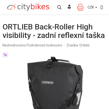
Přejít
na
CZK
NÁKUPNÍ
obsah
KOŠÍK
ORTLIEB Back-Roller High
visibility - zadní reflexní taška
Průměrné
Neohodnoceno
Podrobnosti hodnocení
Značka:
Ortlieb
hodnocení
produktu
Tip
je
0,0
z
5
hvězdiček.