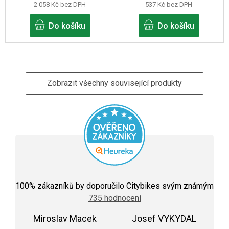
2 058 Kč bez DPH
537 Kč bez DPH
Do košíku
Do košíku
Zobrazit všechny související produkty
Průměrné
hodnocení
100
% zákazníků by doporučilo Citybikes svým známým
obchodu
735 hodnocení
je
5,0
Miroslav Macek
z
Josef VYKYDAL
5