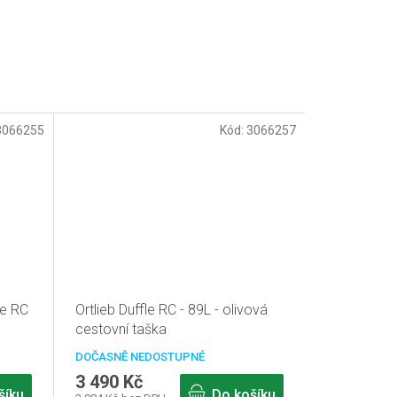
3066255
Kód:
3066257
le RC
Ortlieb Duffle RC - 89L - olivová
cestovní taška
DOČASNĚ NEDOSTUPNÉ
3 490 Kč
šíku
Do košíku