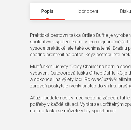
Popis
Hodnocení
Disk
Praktická cestovní taška Ortlieb Duffle je vyroben
spolehlivým společníkem i v těch nejnáročnějšíc
vysoce praktické, ale také odnímatelné. Brašnu p
snadno přeměnit na batoh, když potřebujete překo
Multifunkční úchyty "Daisy Chains" na horní a sp
vybavení. Outdoorová taška Ortlieb Duffle RC je d
a dokonce i na výlety lodí. Rolovací uzávěr elimi
zároveň poskytuje rychlý přístup do vnitřku brašn
Ať už ji budete nosit v ruce nebo na zádech, tahl
potřeby v každé situaci. Vyrábí se udržitelným 
na tuto tašku se můžete vždy spolehnout!