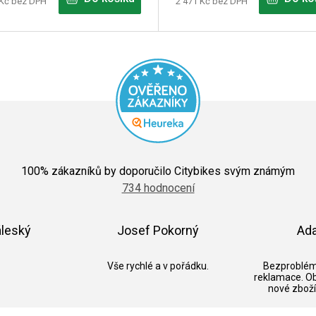
 Kč bez DPH
2 471 Kč bez DPH
Průměrné
hodnocení
100
% zákazníků by doporučilo Citybikes svým známým
obchodu
734 hodnocení
je
5,0
z
5
áleský
Josef Pokorný
Ad
hvězdiček.
k.
Hodnocení obchodu je 5 z 5 hvězdiček.
Hodnocení obchodu je 5 z 5 hvězdič
Vše rychlé a v pořádku.
Bezproblém
reklamace. O
nové zboží