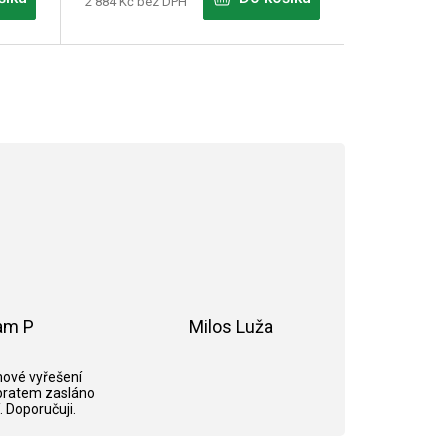
2 884 Kč bez DPH
am P
Milos Luža
ek.
Hodnocení obchodu je 5 z 5 hvězdiček.
Hodnocení obchodu je 5 z 5 hvězdi
ové vyřešení
bratem zasláno
. Doporučuji.