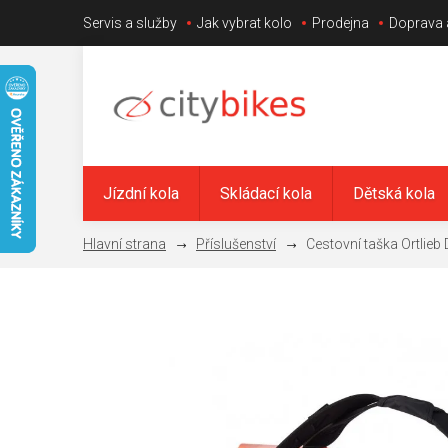
Přejít
Servis a služby
Jak vybrat kolo
Prodejna
Doprava 
na
obsah
Jízdní kola
Skládací kola
Dětská kola
Příslušenství
Cestovní taška Ortlieb D