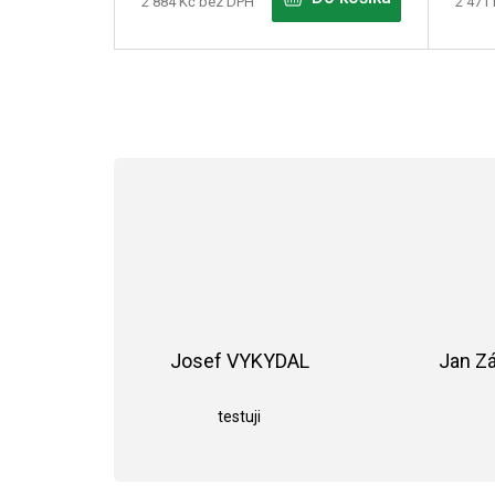
2 884 Kč bez DPH
2 471
Josef VYKYDAL
Jan Z
Hodnocení obchodu je 5 z 5 hvězdiče
testuji