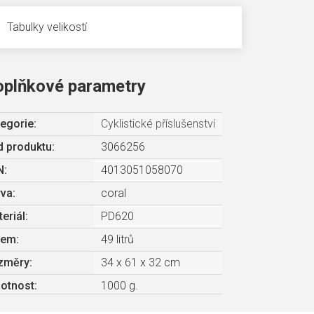
Tabulky velikostí
oplňkové parametry
egorie
:
Cyklistické příslušenství
 produktu:
3066256
N
:
4013051058070
rva
:
coral
eriál
:
PD620
jem
:
49 litrů
změry
:
34 x 61 x 32 cm
otnost
:
1000 g.