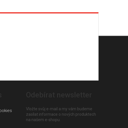
s
Odebírat newsletter
Vložte svůj e-mail a my vám budeme
ookies
zasílat informace o nových produktech
na našem e-shopu.