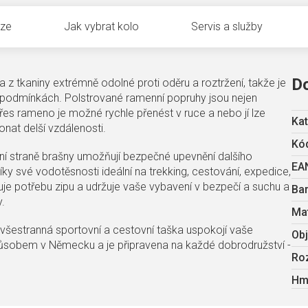
uze
Jak vybrat kolo
Servis a služby
D
a z tkaniny extrémně odolné proti oděru a roztržení, takže je
h podmínkách. Polstrované ramenní popruhy jsou nejen
řes rameno je možné rychle přenést v ruce a nebo jí lze
Kat
nat delší vzdálenosti.
Kód
odní straně brašny umožňují bezpečné upevnění dalšího
EA
íky své vodotěsnosti ideální na trekking, cestování, expedice,
nuje potřebu zipu a udržuje vaše vybavení v bezpečí a suchu a
Ba
y.
Mat
e všestranná sportovní a cestovní taška uspokojí vaše
Ob
způsobem v Německu a je připravena na každé dobrodružství -
Ro
Hm