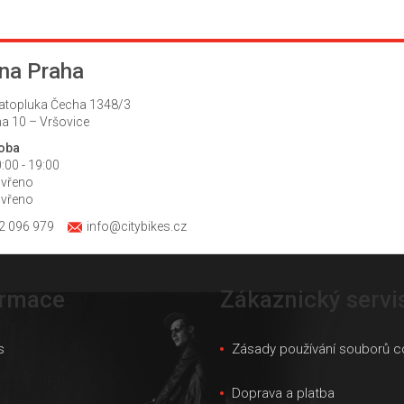
na Praha
atopluka Čecha 1348/3
a 10 – Vršovice
doba
:00 - 19:00
avřeno
avřeno
2 096 979
info@citybikes.cz
ormace
Zákaznický servi
s
Zásady používání souborů c
s
Doprava a platba