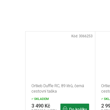
Kód:
3066253
Ortlieb Duffle RC, 89 litrů, černá
Ortli
cestovní taška
cest
SKLADEM
SKL
3 490 Kč
2 9
Do košíku