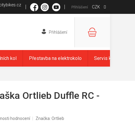
itybikes.cz
CZK
Přihlášení
NÁKUPNÍ
KOŠÍK
dních kol
Přestavba na elektrokolo
Servis kol
Zna
aška Ortlieb Duffle RC -
nosti hodnocení
Značka:
Ortlieb