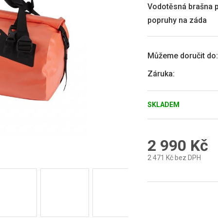
0,0
Vodotěsná brašna p
z
popruhy na záda
5
hvězdiček.
Můžeme doručit do:
Záruka
:
SKLADEM
2 990 Kč
2 471 Kč bez DPH
Měrná
cena: