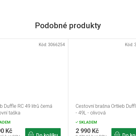
Kód:
3066254
Kód:
eb Duffle RC 49 litrů černá
Cestovní brašna Ortlieb Duff
ovní taška
- 49L - olivová
ADEM
SKLADEM
90 Kč
2 990 Kč
Do košíku
Do ko