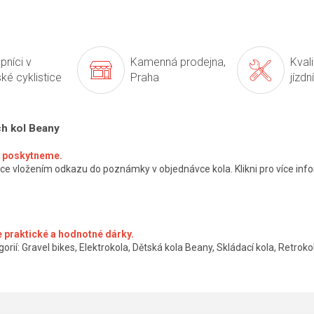
pníci v
Kamenná prodejna,
Kval
ké cyklistice
Praha
jízdn
ch kol Beany
ké poskytneme.
ce vložením odkazu do poznámky v objednávce kola. Klikni pro více info
 praktické a hodnotné dárky.
orií: Gravel bikes, Elektrokola, Dětská kola Beany, Skládací kola, Retrokol