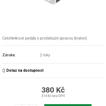
Celohliníkové pedály s protiskluzní úpravou (kraton).
Záruka
:
2 roky
380 Kč
314 Kč bez DPH
Měrná
cena: