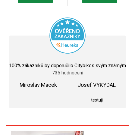
Průměrné
hodnocení
100
% zákazníků by doporučilo Citybikes svým známým
obchodu
735 hodnocení
je
5,0
Miroslav Macek
z
Josef VYKYDAL
5
Hodnocení obchodu je 5 z 5 hvězdiček.
Hodnocení obchodu j
hvězdiček.
testuji