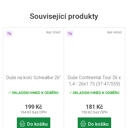
Související produkty
Kód:
32667
Kód:
46563
Tip
Tip
Duše na kolo Schwalbe 26"
Duše Continental Tour 26 x
1,4 - 26x1.75 (37-47/559)
galuskový v.
SKLADEM IHNED K ODBĚRU
SKLADEM IHNED K ODBĚRU
199 Kč
181 Kč
164 Kč bez DPH
150 Kč bez DPH
Do košíku
Do košíku