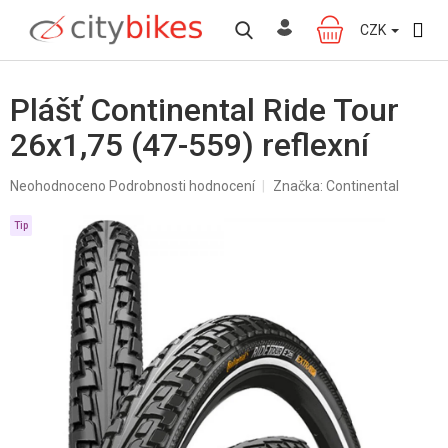
Přejít
na
CZK
NÁKUPNÍ
obsah
KOŠÍK
Plášť Continental Ride Tour
26x1,75 (47-559) reflexní
Průměrné
Neohodnoceno
Podrobnosti hodnocení
Značka:
Continental
hodnocení
produktu
Tip
je
0,0
z
5
hvězdiček.