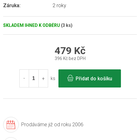
Záruka
:
2 roky
SKLADEM IHNED K ODBĚRU
(3 ks)
479 Kč
396 Kč bez DPH
Měrná
cena:
Přidat do košíku
ks
Prodáváme již
od roku 2006