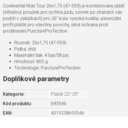
Continental Ride Tour 26x1,75 (47-559) je kombinovaný plášť
(středový proužek pro rychlou jízdu, vzorek po stranách vás
podrží v zatážkách) pro 26" kola: vysoká kvalita, univerzální
profil pláště pro všechny povrchy, silná ochrana proti
proděravění PunctureProTection.
Rozměr: 26x1,75 (47-559)
Patka: drát
Maximální tlak: 4 bar/58 psi
Hmotnost: 805 g
Technologie: PunctureProTection
Doplňkové parametry
Kategorie
:
Pláště 22"-29"
Kód produktu:
693546
EAN
:
4019238693546