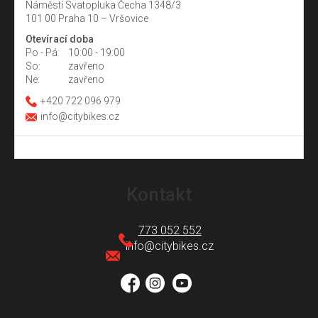
Náměstí Svatopluka Čecha 1348/3
101 00 Praha 10 – Vršovice
Otevírací doba
Po - Pá:
10:00 - 19:00
So:
zavřeno
Ne:
zavřeno
+420 722 096 979
info@citybikes.cz
Z
á
Kontakt
p
a
773 052 552
t
info
@
citybikes.cz
í