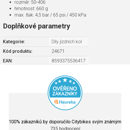
rozměr: 50-406
hmotnost: 660 g
max. tlak: 4,5 bar / 65 psi / 450 kPa
Doplňkové parametry
Kategorie
:
Díly jízdních kol
Kód produktu:
24671
EAN
:
8593375536417
Průměrné
hodnocení
100
% zákazníků by doporučilo Citybikes svým známým
obchodu
735 hodnocení