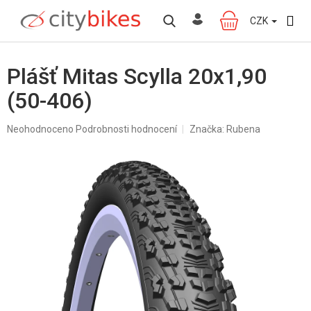
Přejít
na
CZK
NÁKUPNÍ
obsah
KOŠÍK
Plášť Mitas Scylla 20x1,90
(50-406)
Průměrné
Neohodnoceno
Podrobnosti hodnocení
Značka:
Rubena
hodnocení
produktu
je
0,0
z
5
hvězdiček.