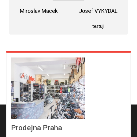
je
5,0
Miroslav Macek
z
Josef VYKYDAL
5
Hodnocení obchodu je 5 z 5 hvězdiček.
Hodnocení obchodu j
hvězdiček.
testuji
Prodejna Praha