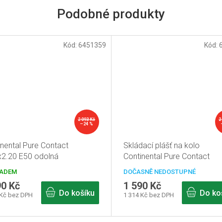
Kód:
6451359
Kód:
2 093 Kč
2
–24 %
inental Pure Contact
Skládací plášť na kolo
x2.20 E50 odolná
Continental Pure Contact
matika na kolo
27.5x2.40 E50
ADEM
DOČASNĚ NEDOSTUPNÉ
90 Kč
1 590 Kč
Do košíku
Do ko
 Kč bez DPH
1 314 Kč bez DPH