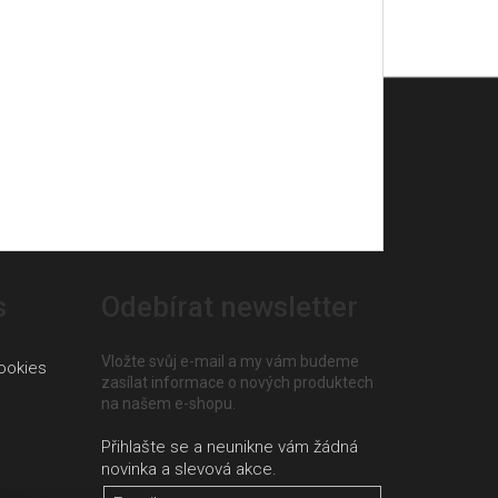
s
Odebírat newsletter
Vložte svůj e-mail a my vám budeme
ookies
zasílat informace o nových produktech
na našem e-shopu.