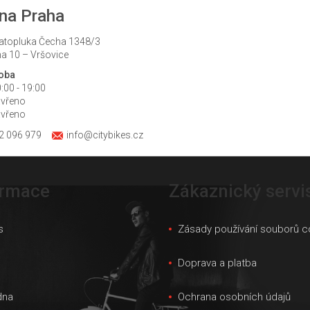
na Praha
atopluka Čecha 1348/3
a 10 – Vršovice
doba
:00 - 19:00
avřeno
avřeno
2 096 979
info@citybikes.cz
ormace
Zákaznický servi
s
Zásady používání souborů c
s
Doprava a platba
dna
Ochrana osobních údajů