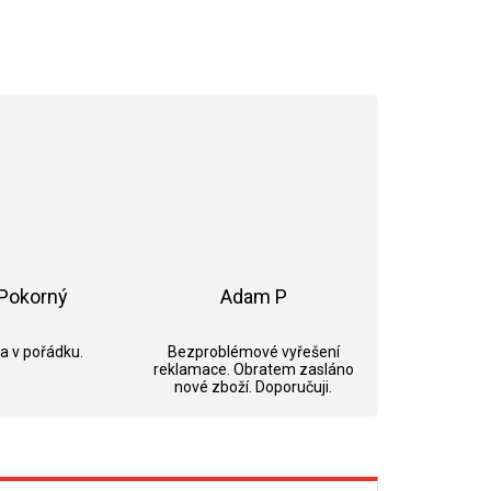
Pokorný
Adam P
ek.
Hodnocení obchodu je 5 z 5 hvězdiček.
Hodnocení obchodu je 5 z 5 hvězdi
 a v pořádku.
Bezproblémové vyřešení
reklamace. Obratem zasláno
nové zboží. Doporučuji.