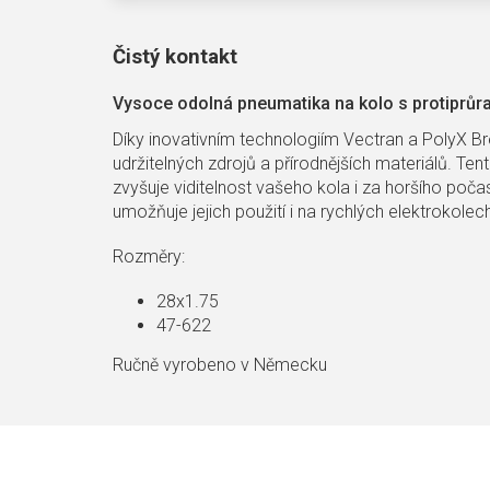
Čistý kontakt
Vysoce odolná pneumatika na kolo s protiprů
Díky inovativním technologiím Vectran a PolyX Bre
udržitelných zdrojů a přírodnějších materiálů. Te
zvyšuje viditelnost vašeho kola i za horšího poč
umožňuje jejich použití i na rychlých elektrokole
Rozměry:
28x1.75
47-622
Ručně vyrobeno v Německu