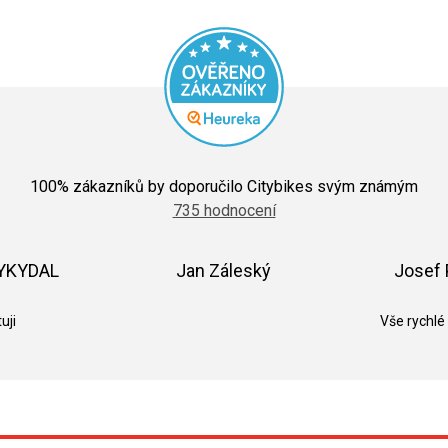
Průměrné
hodnocení
100
% zákazníků by doporučilo Citybikes svým známým
obchodu
735 hodnocení
je
5,0
z
5
VYKYDAL
Jan Záleský
Josef 
hvězdiček.
k.
Hodnocení obchodu je 5 z 5 hvězdiček.
Hodnocení obchodu je 5 z 5 hvězdič
uji
Vše rychlé