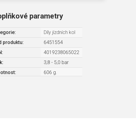
oplňkové parametry
egorie
:
Díly jízdních kol
 produktu:
6451554
N
:
4019238065022
k
:
3,8 - 5,0 bar
otnost
:
606 g.