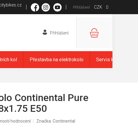
itybikes.cz
CZK
Přihlášení
NÁKUPNÍ
KOŠÍK
dních kol
Přestavba na elektrokolo
Servis kol
Zna
olo Continental Pure
8x1.75 E50
nosti hodnocení
Značka:
Continental