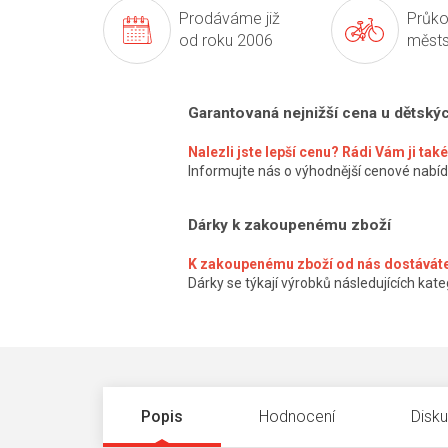
Prodáváme již
Průko
od roku 2006
městs
Garantovaná nejnižší cena u dětský
Nalezli jste lepší cenu? Rádi Vám ji ta
Informujte nás o výhodnější cenové nabíd
Dárky k zakoupenému zboží
K zakoupenému zboží od nás dostáváte
Dárky se týkají výrobků následujících kateg
Popis
Hodnocení
Disk