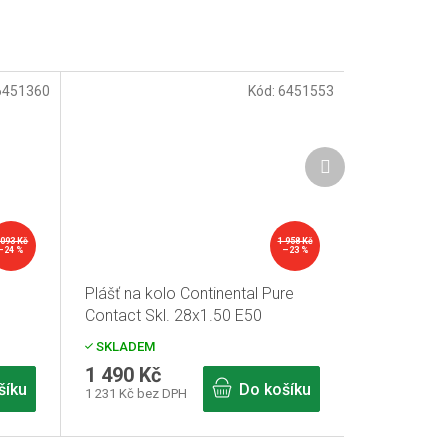
6451360
Kód:
6451553
Další
produkt
 093 Kč
1 958 Kč
–24 %
–23 %
Plášť na kolo Continental Pure
Contact Skl. 28x1.50 E50
SKLADEM
1 490 Kč
šíku
Do košíku
1 231 Kč bez DPH