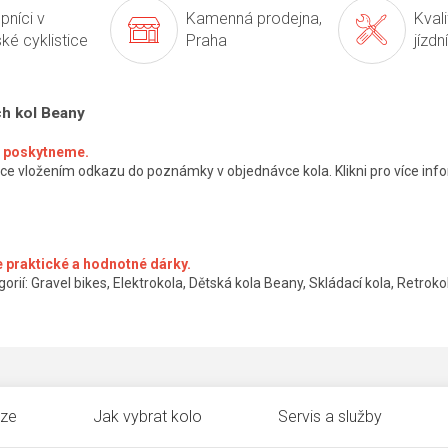
pníci v
Kamenná prodejna,
Kval
ké cyklistice
Praha
jízdn
ch kol Beany
ké poskytneme.
ce vložením odkazu do poznámky v objednávce kola. Klikni pro více info
 praktické a hodnotné dárky.
orií: Gravel bikes, Elektrokola, Dětská kola Beany, Skládací kola, Retrokol
uze
Jak vybrat kolo
Servis a služby