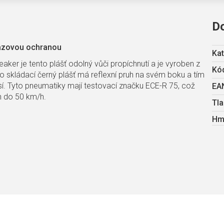
D
razovou ochranou
Kat
aker je tento plášť odolný vůči propíchnutí a je vyroben z
Kód
nto skládací černý plášť má reflexní pruh na svém boku a tím
así. Tyto pneumatiky mají testovací značku ECE-R 75, což
EA
ch do 50 km/h.
Tla
Hm