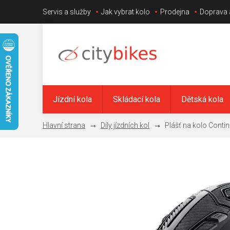
Přejít
Servis a služby
Jak vybrat kolo
Prodejna
Doprava 
na
obsah
Jízdní kola
Skládací kola
Dětská kola
Díly jízdních kol
Plášť na kolo Conti