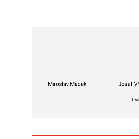
Miroslav Macek
Josef 
Hodnocení obchodu je 5 z 5 hvězdiče
test