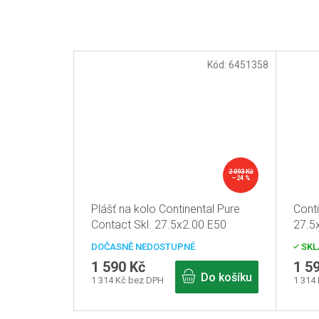
Kód:
6451358
2 093 Kč
–24 %
Plášť na kolo Continental Pure
Cont
Contact Skl. 27.5x2.00 E50
27.5
pneu
DOČASNĚ NEDOSTUPNÉ
SKL
1 590 Kč
1 5
Do košíku
1 314 Kč bez DPH
1 314