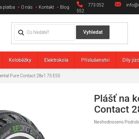
773 052
info@c
a platba
O nás
Kontakt
Blog
552
Koloběžky
Elektrokola
Příslušenství
Díly jíz
nental Pure Contact 28x1.75 E50
Plášť na k
Contact 2
Průměrné
Neohodnoceno
Podrob
hodnocení
produktu
je