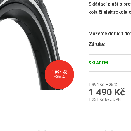
0,0
Skládací plášť s p
z
kola či elektrokola 
5
hvězdiček.
Můžeme doručit do:
Záruka
:
SKLADEM
1 994 Kč
–25 %
1 994 Kč
–25 %
1 490 Kč
1 231 Kč bez DPH
Měrná
cena: