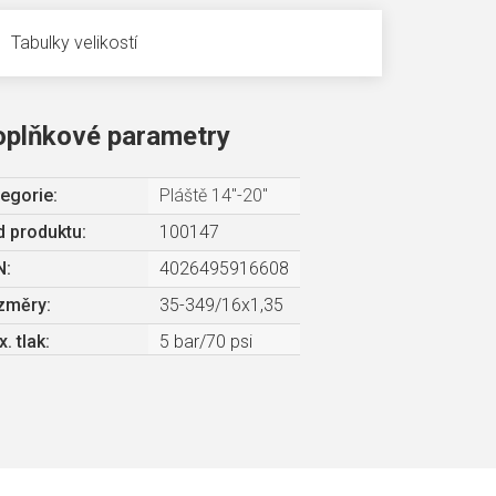
Tabulky velikostí
oplňkové parametry
egorie
:
Pláště 14"-20"
 produktu:
100147
N
:
4026495916608
změry
:
35-349/16x1,35
. tlak
:
5 bar/70 psi