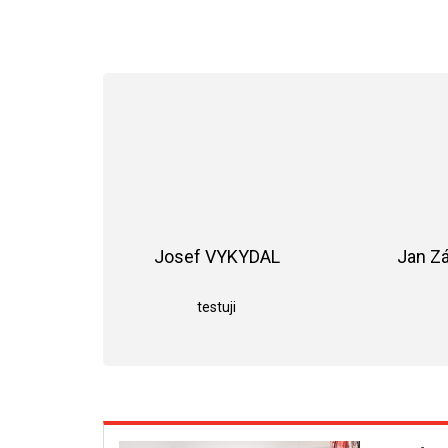
Josef VYKYDAL
Jan Z
Hodnocení obchodu je 5 z 5 hvězdiče
testuji