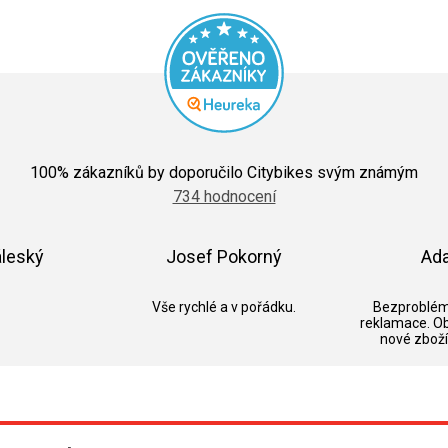
Průměrné
hodnocení
100
% zákazníků by doporučilo Citybikes svým známým
obchodu
734 hodnocení
je
5,0
z
5
áleský
Josef Pokorný
Ad
hvězdiček.
k.
Hodnocení obchodu je 5 z 5 hvězdiček.
Hodnocení obchodu je 5 z 5 hvězdič
Vše rychlé a v pořádku.
Bezproblém
reklamace. O
nové zboží