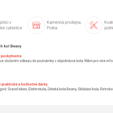
pníci v
Kamenná prodejna,
Kval
ké cyklistice
Praha
jízdn
ch kol Beany
ké poskytneme.
ce vložením odkazu do poznámky v objednávce kola. Klikni pro více info
 praktické a hodnotné dárky.
orií: Gravel bikes, Elektrokola, Dětská kola Beany, Skládací kola, Retrokol