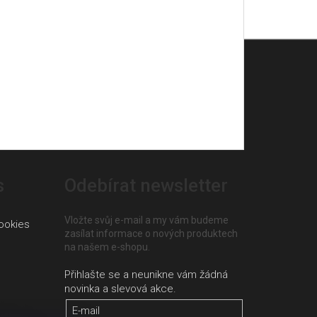
s
Odebírat newsletter
Vložte svůj e-mail a my vám budeme
ookies
zasílat informace o nových produktech
na našem e-shopu.
E-mail