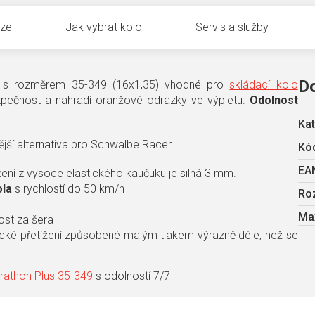
uze
Jak vybrat kolo
Servis a služby
D
on s rozměrem 35-349 (16x1,35) vhodné pro
skládací kolo
ezpečnost a nahradí oranžové odrazky ve výpletu.
Odolnost
Kat
jší alternativa pro Schwalbe Racer
Kód
EA
žení z vysoce elastického kaučuku je silná 3 mm.
ola
s rychlostí do 50 km/h
Ro
Max
ost za šera
ické přetížení způsobené malým tlakem výrazně déle, než se
athon Plus 35-349
s odolností 7/7