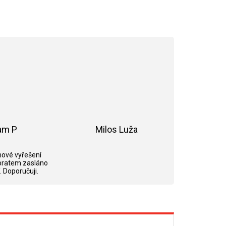
am P
Milos Luža
ek.
Hodnocení obchodu je 5 z 5 hvězdiček.
Hodnocení obchodu je 5 z 5 hvězdi
ové vyřešení
bratem zasláno
. Doporučuji.