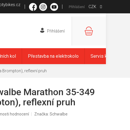
itybikes.cz
CZK
Přihlášení
NÁKUPNÍ
KOŠÍK
dních kol
Přestavba na elektrokolo
Servis kol
Zna
 Brompton), reflexní pruh
walbe Marathon 35-349
on), reflexní pruh
nosti hodnocení
Značka:
Schwalbe