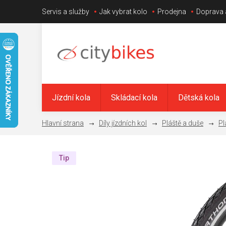
Přejít
Servis a služby
Jak vybrat kolo
Prodejna
Doprava 
na
obsah
Jízdní kola
Skládací kola
Dětská kola
Díly jízdních kol
Pláště a duše
Pl
Tip