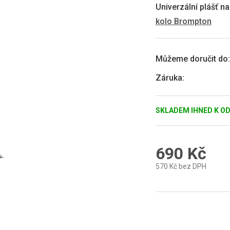
0,0
Univerzální plášť 
z
kolo Brompton
5
hvězdiček.
Můžeme doručit do:
Záruka
:
SKLADEM IHNED K O
690 Kč
570 Kč bez DPH
Měrná
cena: