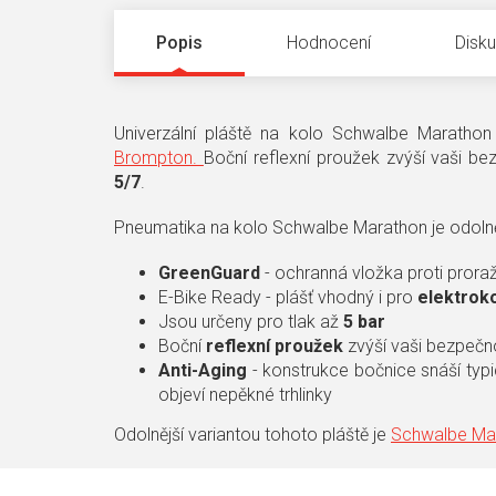
Popis
Hodnocení
Disk
Univerzální pláště na kolo Schwalbe Marath
Brompton.
Boční reflexní proužek zvýší vaši b
5/7
.
Pneumatika na kolo Schwalbe Marathon je odolně
GreenGuard
- ochranná vložka proti prora
E-Bike Ready - plášť vhodný i pro
elektrok
Jsou určeny pro tlak až
5 bar
Boční
reflexní proužek
zvýší vaši bezpečn
Anti-Aging
- konstrukce bočnice snáší typ
objeví nepěkné trhlinky
Odolnější variantou tohoto pláště je
Schwalbe Mar