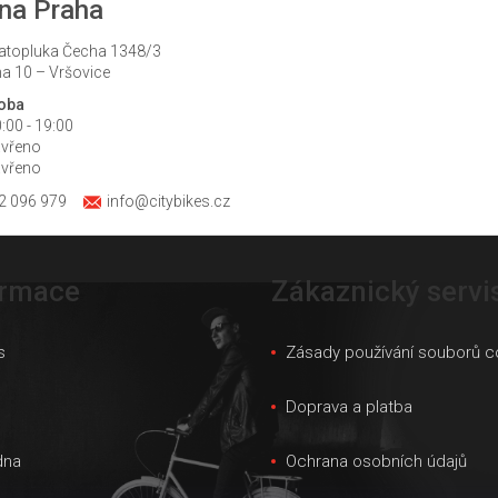
na Praha
atopluka Čecha 1348/3
a 10 – Vršovice
doba
:00 - 19:00
avřeno
avřeno
2 096 979
info@citybikes.cz
ormace
Zákaznický servi
s
Zásady používání souborů c
s
Doprava a platba
dna
Ochrana osobních údajů