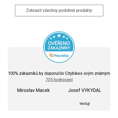
Zobrazit všechny podobné produkty
Průměrné
hodnocení
100
% zákazníků by doporučilo Citybikes svým známým
obchodu
735 hodnocení
je
5,0
Miroslav Macek
z
Josef VYKYDAL
5
Hodnocení obchodu je 5 z 5 hvězdiček.
Hodnocení obchodu j
hvězdiček.
testuji