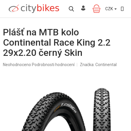
Přejít
na
CZK
NÁKUPNÍ
obsah
KOŠÍK
Plášť na MTB kolo
Continental Race King 2.2
29x2.20 černý Skin
Průměrné
Neohodnoceno
Podrobnosti hodnocení
Značka:
Continental
hodnocení
produktu
je
0,0
z
5
hvězdiček.