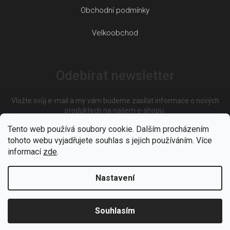
Obchodní podmínky
Velkoobchod
Odebírat newsletter
Vložte svůj e-mail a my vám budeme zasílat informace o nových
produktech na našem e-shopu.
Tento web používá soubory cookie. Dalším procházením
tohoto webu vyjadřujete souhlas s jejich používáním. Více
E-mail
informací
zde
.
Nastavení
Vložením e-mailu souhlasíte s
podmínkami ochrany osobních
údajů
Souhlasím
PŘIHLÁSIT SE