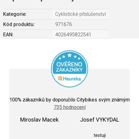
Kategorie
:
Cyklistické příslušenství
Kód produktu:
971676
EAN
:
4026495822541
Průměrné
hodnocení
100
% zákazníků by doporučilo Citybikes svým známým
obchodu
735 hodnocení
je
5,0
Miroslav Macek
z
Josef VYKYDAL
5
Hodnocení obchodu je 5 z 5 hvězdiček.
Hodnocení obchodu j
hvězdiček.
testuji