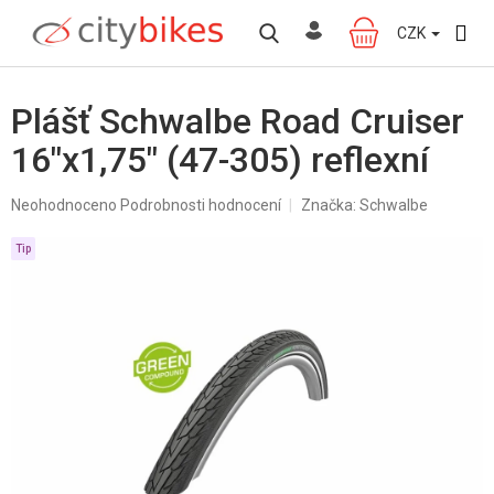
Přejít
na
CZK
NÁKUPNÍ
obsah
KOŠÍK
Plášť Schwalbe Road Cruiser
16"x1,75" (47-305) reflexní
Průměrné
Neohodnoceno
Podrobnosti hodnocení
Značka:
Schwalbe
hodnocení
produktu
Tip
je
0,0
z
5
hvězdiček.