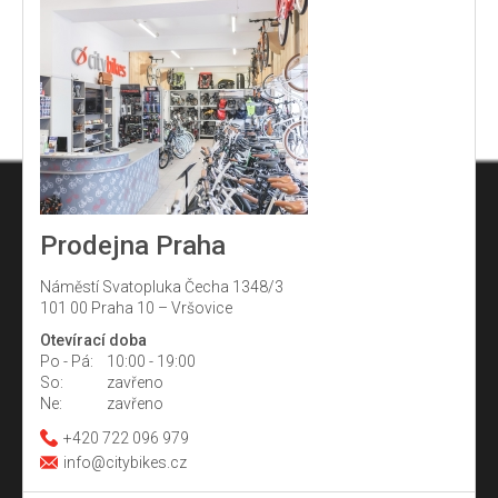
Prodejna Praha
Náměstí Svatopluka Čecha 1348/3
101 00 Praha 10 – Vršovice
Otevírací doba
Po - Pá:
10:00 - 19:00
So:
zavřeno
Ne:
zavřeno
+420 722 096 979
info@citybikes.cz