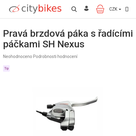
Přejít
na
CZK
NÁKUPNÍ
obsah
KOŠÍK
Pravá brzdová páka s řadícími
páčkami SH Nexus
Průměrné
Neohodnoceno
Podrobnosti hodnocení
hodnocení
produktu
Tip
je
0,0
z
5
hvězdiček.