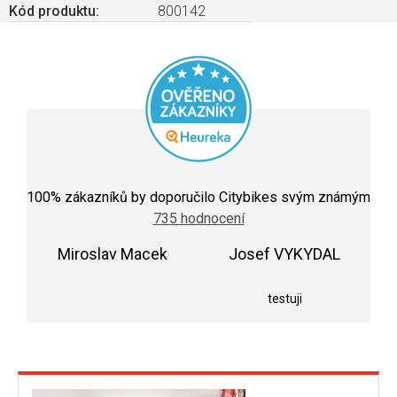
Kód produktu:
800142
Průměrné
hodnocení
100
% zákazníků by doporučilo Citybikes svým známým
obchodu
735 hodnocení
je
5,0
Miroslav Macek
z
Josef VYKYDAL
5
Hodnocení obchodu je 5 z 5 hvězdiček.
Hodnocení obchodu j
hvězdiček.
testuji