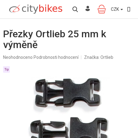
Přejít
na
CZK
NÁKUPNÍ
obsah
KOŠÍK
Přezky Ortlieb 25 mm k
výměně
Průměrné
Neohodnoceno
Podrobnosti hodnocení
Značka:
Ortlieb
hodnocení
produktu
Tip
je
0,0
z
5
hvězdiček.