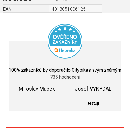
EAN
:
4013051006125
Průměrné
hodnocení
100
% zákazníků by doporučilo Citybikes svým známým
obchodu
735 hodnocení
je
5,0
Miroslav Macek
z
Josef VYKYDAL
5
Hodnocení obchodu je 5 z 5 hvězdiček.
Hodnocení obchodu j
hvězdiček.
testuji