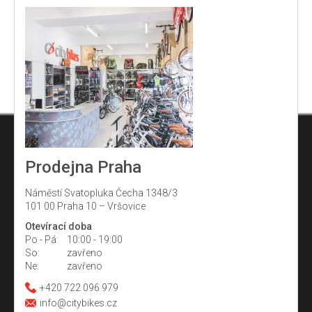
Prodejna Praha
Náměstí Svatopluka Čecha 1348/3
101 00 Praha 10 – Vršovice
Otevírací doba
Po - Pá:
10:00 - 19:00
So:
zavřeno
Ne:
zavřeno
+420 722 096 979
info@citybikes.cz