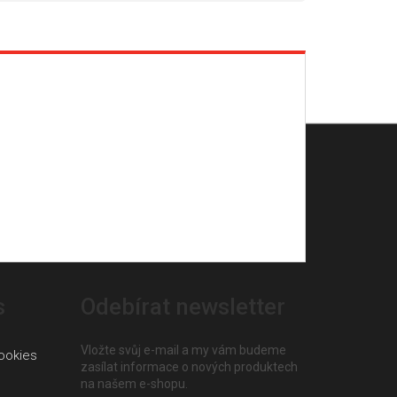
s
Odebírat newsletter
Vložte svůj e-mail a my vám budeme
ookies
zasílat informace o nových produktech
na našem e-shopu.