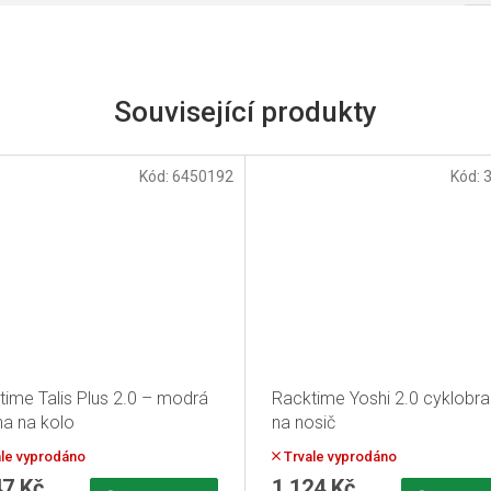
Související produkty
Kód:
6450192
Kód:
time Talis Plus 2.0 – modrá
Racktime Yoshi 2.0 cyklobr
na na kolo
na nosič
le vyprodáno
Trvale vyprodáno
47 Kč
1 124 Kč