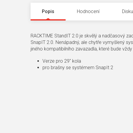
Popis
Hodnocení
Disk
RACKTIME StandIT 2.0 je skvělý a nadčasový zadn
SnapIT 2.0. Nenápadný, ale chytře vymyšlený syst
jiného kompatibilního zavazadla, které bude vždy
Verze pro 29" kola
pro brašny se systémem SnapIt 2