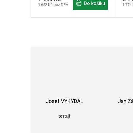
Do košíku
1 652 Kč bez DPH
1 774
Josef VYKYDAL
Jan Z
Hodnocení obchodu je 5 z 5 hvězdiče
testuji