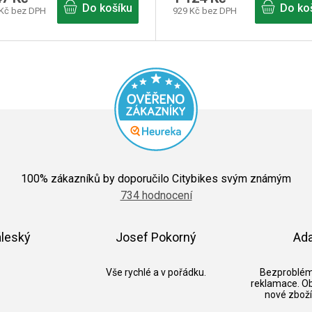
Do košíku
Do ko
 Kč bez DPH
929 Kč bez DPH
Průměrné
hodnocení
100
% zákazníků by doporučilo Citybikes svým známým
obchodu
734 hodnocení
je
5,0
z
5
áleský
Josef Pokorný
Ad
hvězdiček.
k.
Hodnocení obchodu je 5 z 5 hvězdiček.
Hodnocení obchodu je 5 z 5 hvězdič
Vše rychlé a v pořádku.
Bezproblém
reklamace. O
nové zboží