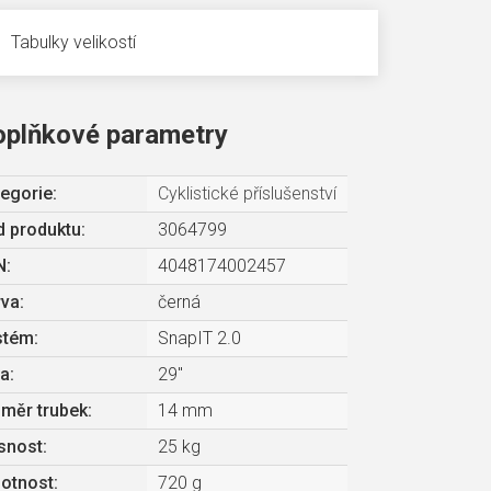
Tabulky velikostí
oplňkové parametry
egorie
:
Cyklistické příslušenství
 produktu:
3064799
N
:
4048174002457
rva
:
černá
stém
:
SnapIT 2.0
la
:
29"
měr trubek
:
14 mm
snost
:
25 kg
otnost
:
720 g