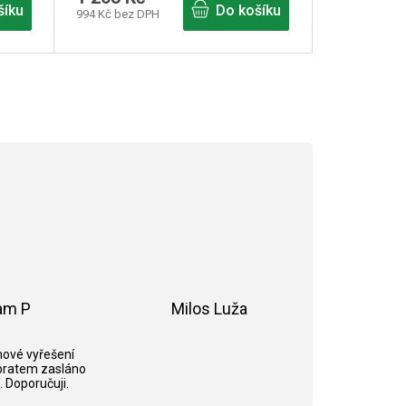
šíku
Do košíku
994 Kč bez DPH
am P
Milos Luža
ek.
Hodnocení obchodu je 5 z 5 hvězdiček.
Hodnocení obchodu je 5 z 5 hvězdi
ové vyřešení
bratem zasláno
. Doporučuji.