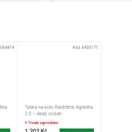
3064814
Kód:
6450171
ašna
Taška na kolo Racktime Agnetha
2.0 – deep ocean
Trvale vyprodáno
1 203 Kč