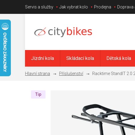
Přejít
Servis a služby
Jak vybrat kolo
Prodejna
Doprava 
na
obsah
Jízdní kola
Skládací kola
Dětská kola
Příslušenství
Racktime StandIT 2.0 2
Tip