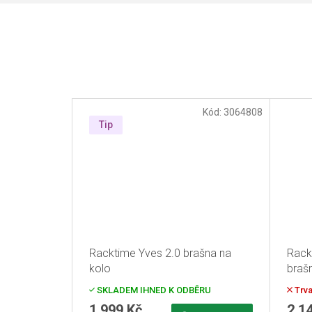
Kód:
3064808
Tip
Racktime Yves 2.0 brašna na
Rack
kolo
braš
SKLADEM IHNED K ODBĚRU
Trva
1 999 Kč
2 1