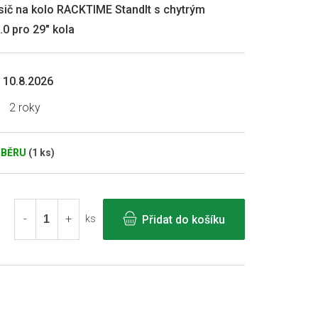
sič na kolo RACKTIME StandIt s chytrým
0 pro 29" kola
10.8.2026
2 roky
DBĚRU
(1 ks)
Přidat do košíku
ks