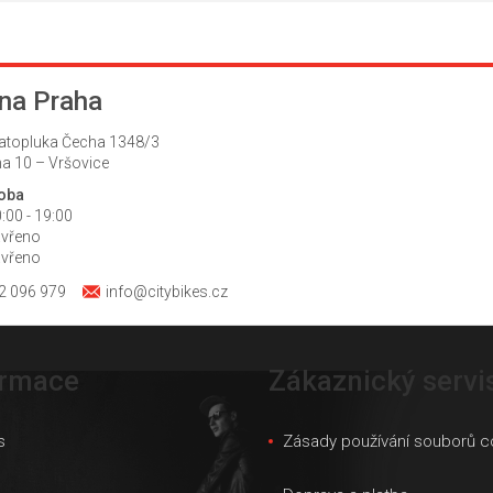
na Praha
atopluka Čecha 1348/3
a 10 – Vršovice
doba
:00 - 19:00
avřeno
avřeno
2 096 979
info@citybikes.cz
ormace
Zákaznický servi
s
Zásady používání souborů c