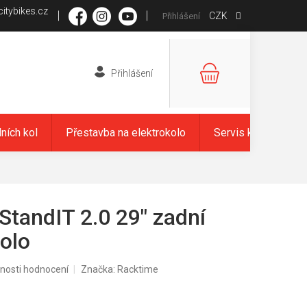
itybikes.cz
CZK
Přihlášení
NÁKUPNÍ
KOŠÍK
dních kol
Přestavba na elektrokolo
Servis kol
Zna
StandIT 2.0 29" zadní
kolo
nosti hodnocení
Značka:
Racktime