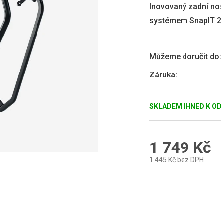
0,0
Inovovaný zadní no
z
systémem SnapIT 2.
5
hvězdiček.
Můžeme doručit do:
Záruka
:
SKLADEM IHNED K O
1 749 Kč
1 445 Kč bez DPH
Měrná
cena: