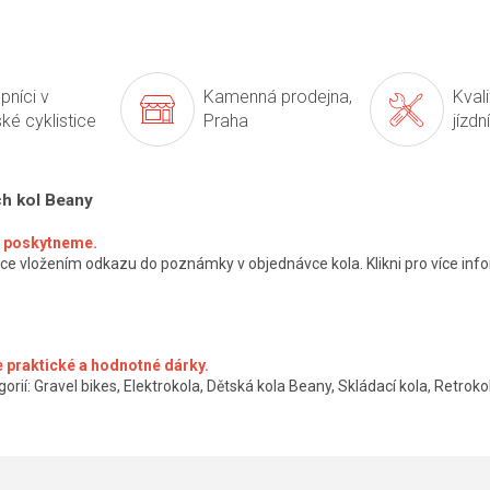
pníci v
Kamenná prodejna,
Kval
ké cyklistice
Praha
jízdn
ch kol Beany
ké poskytneme.
ce vložením odkazu do poznámky v objednávce kola. Klikni pro více info
 praktické a hodnotné dárky.
orií: Gravel bikes, Elektrokola, Dětská kola Beany, Skládací kola, Retrokol