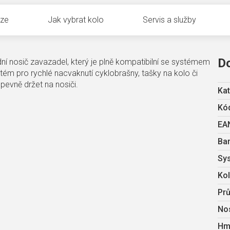
uze
Jak vybrat kolo
Servis a služby
D
í nosič zavazadel, který je plně kompatibilní se systémem
ém pro rychlé nacvaknutí cyklobrašny, tašky na kolo či
 pevně držet na nosiči.
Kat
Kód
EA
Ba
Sy
Ko
Prů
No
Hm