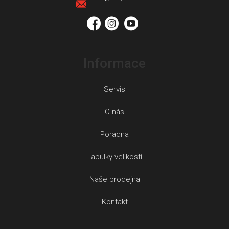
í
Informace
Servis
O nás
Poradna
Tabulky velikostí
Naše prodejna
Kontakt