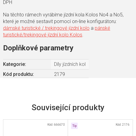
DPH
Na těchto rámech vyrábíme jízdní kola Kolos No4 a No5,
které je možné sestavit pomocí on-line konfigurátoru:
dámské turistické / trekingové jízdní kolo
a
pánské
turistické/trekingové jízdní kolo Kolos
.
Doplňkové parametry
Kategorie
:
Díly jízdních kol
Kód produktu:
2179
Související produkty
Kód:
666670
Kód:
2176
Tip