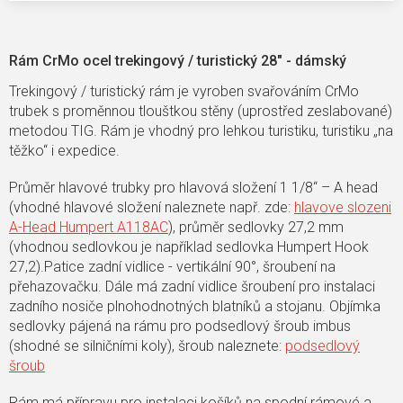
Rám CrMo ocel trekingový / turistický 28" - dámský
Trekingový / turistický rám je vyroben svařováním CrMo
trubek s proměnnou tlouštkou stěny (uprostřed zeslabované)
metodou TIG. Rám je vhodný pro lehkou turistiku, turistiku „na
těžko“ i expedice.
Průměr hlavové trubky pro hlavová složení 1 1/8“ – A head
(vhodné hlavové složení naleznete např. zde:
hlavove slozeni
A-Head Humpert A118AC
), průměr sedlovky 27,2 mm
(vhodnou sedlovkou je například sedlovka Humpert Hook
27,2).Patice zadní vidlice - vertikální 90°, šroubení na
přehazovačku. Dále má zadní vidlice šroubení pro instalaci
zadního nosiče plnohodnotných blatníků a stojanu. Objímka
sedlovky pájená na rámu pro podsedlový šroub imbus
(shodné se silničními koly), šroub naleznete:
podsedlový
šroub
Rám má přípravu pro instalaci košíků na spodní rámové a