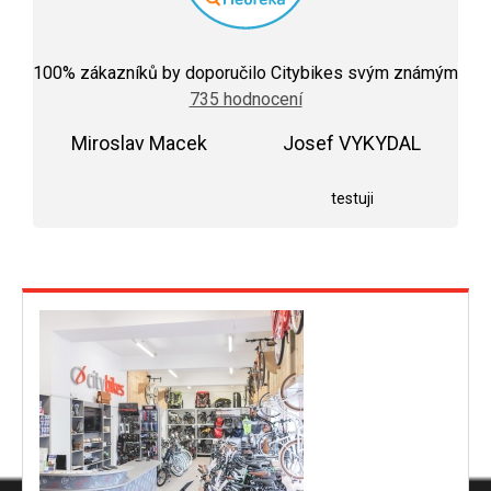
Průměrné
hodnocení
100
% zákazníků by doporučilo Citybikes svým známým
obchodu
735 hodnocení
je
5,0
Miroslav Macek
z
Josef VYKYDAL
5
Hodnocení obchodu je 5 z 5 hvězdiček.
Hodnocení obchodu j
hvězdiček.
testuji