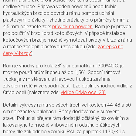
sedlové trubce. Příprava vedení bowdenů nebo trubic
hydraulických brzd po povrchu rámu pomocí upínání
plastovými průvlaky - vhodné průvlaky pro průměry 5 mm a
4,5 mm naleznete zde:
průvlak na bowden
. Rám je připraven
pro použití V brzd i brzd kotoučových. V případě instalace
kotoučových brzd je možné vymotovat pivoty V brzd z rámu
a matice zaslepit plastovou záslepkou (zde:
záslepka na
čepy V-brzdy
).
Rám je vhodný pro kola 28“ s pneumatikami 700*40 C, je
možné použít průměr pneu až do 1,56“. Spodní rámová
trubka je v místě svaru s hlavovou trubkou zesílena
zdvojením stěny ve spodní části. Lze doplnit vhodnou vidlicí z
CrMo oceli (naleznete zde:
vidlice CrMo ocel 28"
.
Detailní výkresy rámu ve všech třech velikostech 44, 48 a 50
cm naleznete v přílohách. Rámy dodáváme v surovém
stavu. Pokud si přejete rám dodat již očištěný pískováním a
lakovaný, je to možné v libovolném odstínu práškových
barev dle základního vzorníku RAL za příplatek 1170,-Kč s