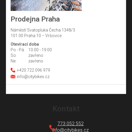
Prodejna Praha
Náměstí Svatopluka Čecha 1348/3
101 00 Praha 10 – Vršovice
Otevírací doba
Po - Pá:
10:00 - 19:00
So:
zavřeno
Ne:
zavřeno
+420 722 096 979
info@citybikes.cz
Z
á
Kontakt
p
a
773 052 552
t
info
@
citybikes.cz