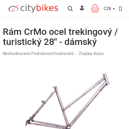
Přejít
na
CZK
NÁKUPNÍ
obsah
KOŠÍK
Rám CrMo ocel trekingový /
turistický 28" - dámský
Průměrné
Neohodnoceno
Podrobnosti hodnocení
Značka:
Kolos
hodnocení
produktu
je
0,0
z
5
hvězdiček.