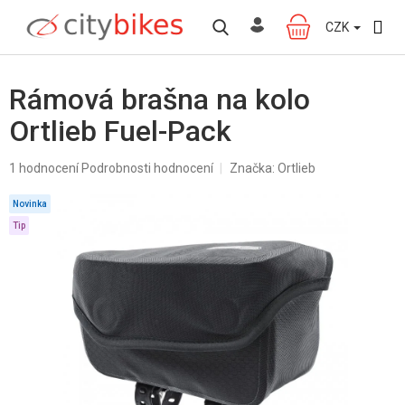
Přejít
na
CZK
NÁKUPNÍ
obsah
KOŠÍK
Rámová brašna na kolo
Ortlieb Fuel-Pack
Průměrné
1 hodnocení
Podrobnosti hodnocení
Značka:
Ortlieb
hodnocení
produktu
Novinka
je
Tip
5,0
z
5
hvězdiček.