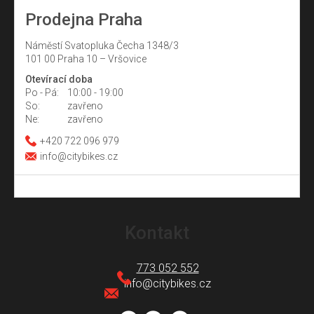
Prodejna Praha
Náměstí Svatopluka Čecha 1348/3
101 00 Praha 10 – Vršovice
Otevírací doba
Po - Pá:
10:00 - 19:00
So:
zavřeno
Ne:
zavřeno
+420 722 096 979
info@citybikes.cz
Z
á
Kontakt
p
a
773 052 552
t
info
@
citybikes.cz
í