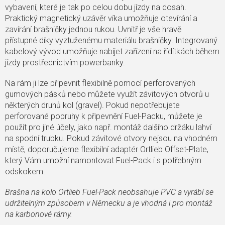
vybavení, které je tak po celou dobu jízdy na dosah.
Praktický magnetický uzávěr víka umožňuje otevírání a
zavírání brašničky jednou rukou. Uvnitř je vše hravě
přístupné díky vyztuženému materiálu brašničky. Integrovaný
kabelový vývod umožňuje nabíjet zařízení na řídítkách během
jízdy prostřednictvím powerbanky.
Na rám ji lze připevnit flexibilně pomocí perforovaných
gumových pásků nebo můžete využít závitových otvorů u
některých druhů kol (gravel). Pokud nepotřebujete
perforované popruhy k připevnění Fuel-Packu, můžete je
použít pro jiné účely, jako např. montáž dalšího držáku lahví
na spodní trubku. Pokud závitové otvory nejsou na vhodném
místě, doporučujeme flexibilní adaptér Ortlieb Offset-Plate,
který Vám umožní namontovat Fuel-Pack i s potřebným
odskokem.
Brašna na kolo Ortlieb Fuel-Pack neobsahuje PVC a vyrábí se
udržitelným způsobem v Německu a je vhodná i pro montáž
na karbonové rámy.