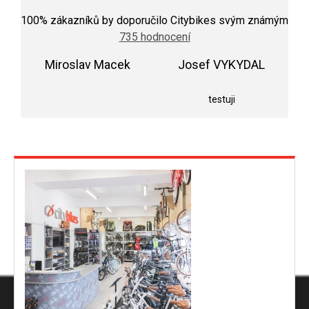
Průměrné
hodnocení
100
% zákazníků by doporučilo Citybikes svým známým
obchodu
735 hodnocení
je
5,0
Miroslav Macek
z
Josef VYKYDAL
5
Hodnocení obchodu je 5 z 5 hvězdiček.
Hodnocení obchodu j
hvězdiček.
testuji