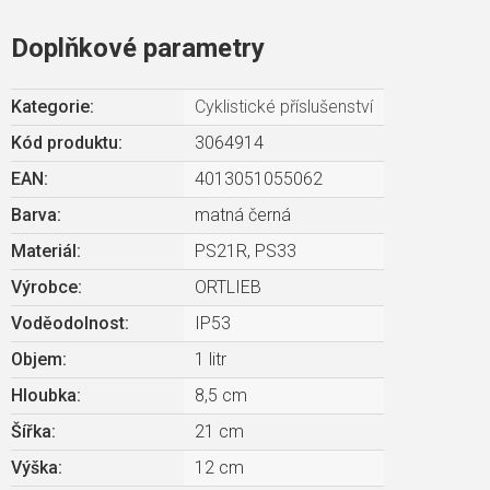
Doplňkové parametry
Kategorie
:
Cyklistické příslušenství
Kód produktu:
3064914
EAN
:
4013051055062
Barva
:
matná černá
Materiál
:
PS21R, PS33
Výrobce
:
ORTLIEB
Voděodolnost
:
IP53
Objem
:
1 litr
Hloubka
:
8,5 cm
Šířka
:
21 cm
Výška
:
12 cm