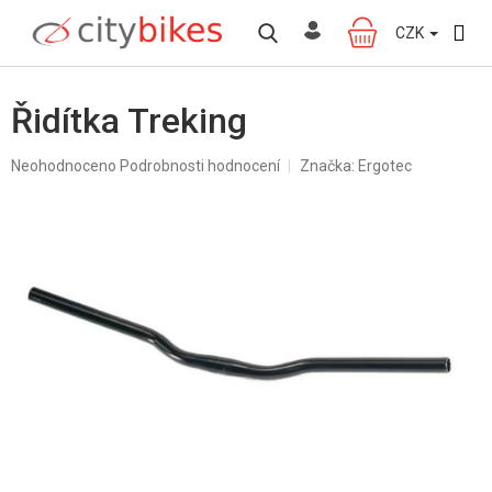
Přejít
na
CZK
NÁKUPNÍ
obsah
KOŠÍK
Řidítka Treking
Průměrné
Neohodnoceno
Podrobnosti hodnocení
Značka:
Ergotec
hodnocení
produktu
je
0,0
z
5
hvězdiček.