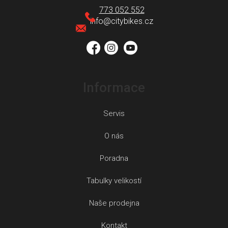
a
773 052 552
t
info
@
citybikes.cz
í
Informace
Servis
O nás
Poradna
Tabulky velikostí
Naše prodejna
Kontakt