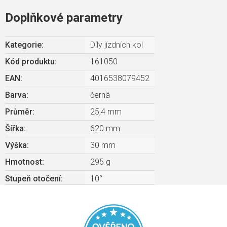
Doplňkové parametry
Kategorie
:
Díly jízdních kol
Kód produktu:
161050
EAN
:
4016538079452
Barva
:
černá
Průměr
:
25,4 mm
Šířka
:
620 mm
Výška
:
30 mm
Hmotnost
:
295 g
Stupeň otočení
:
10°