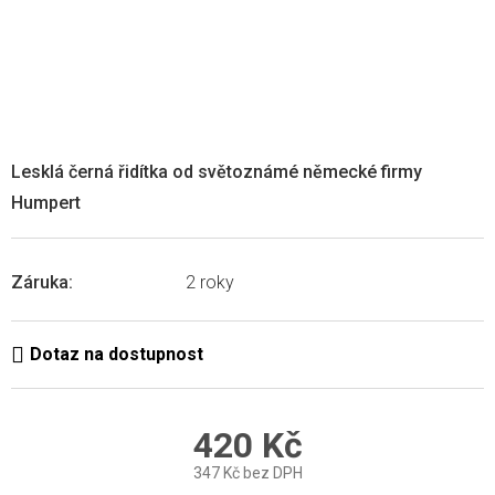
Lesklá černá řidítka od světoznámé německé firmy
Humpert
Záruka
:
2 roky
420 Kč
347 Kč bez DPH
Měrná