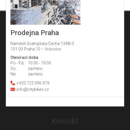
Prodejna Praha
Náměstí Svatopluka Čecha 1348/3
101 00 Praha 10 – Vršovice
Otevírací doba
Po - Pá:
10:00 - 19:00
So:
zavřeno
Ne:
zavřeno
+420 722 096 979
info@citybikes.cz
Z
á
Kontakt
p