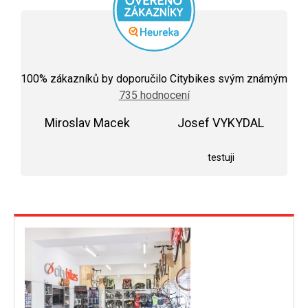
Průměrné
hodnocení
100
% zákazníků by doporučilo Citybikes svým známým
obchodu
735 hodnocení
je
5,0
Miroslav Macek
z
Josef VYKYDAL
5
Hodnocení obchodu je 5 z 5 hvězdiček.
Hodnocení obchodu j
hvězdiček.
testuji