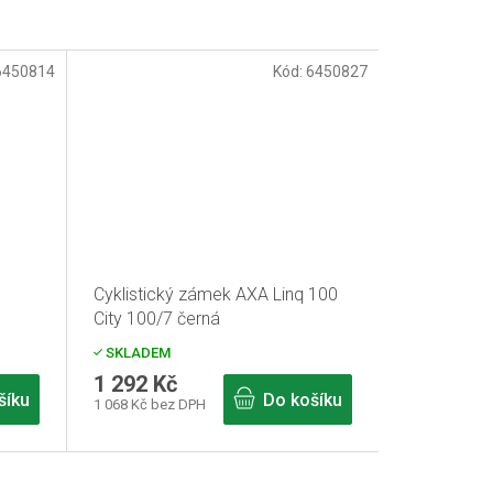
6450814
Kód:
6450827
Cyklistický zámek AXA Linq 100
City 100/7 černá
SKLADEM
1 292 Kč
šíku
Do košíku
1 068 Kč bez DPH