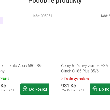
Kód:
095351
Kód:
k na kolo Abus 6800/85
Černý řetězový zámek AXA
ený
Clinch CH85 Plus 85/6
TÝDNE
Trvale vyprodáno
 Kč
931 Kč
Do košíku
Do ko
č bez DPH
769 Kč bez DPH