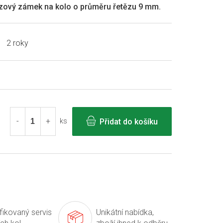
zový zámek na kolo o průměru řetězu 9 mm.
2 roky
Přidat do košíku
ks
ifikovaný servis
Unikátní nabídka,