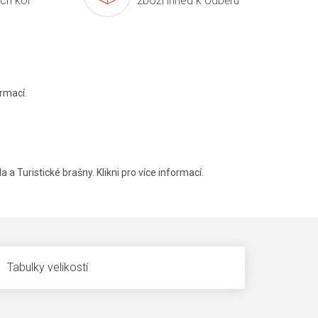
ích kol
zboží ihned k odběru
rmací.
a a Turistické brašny. Klikni pro více informací.
Tabulky velikostí