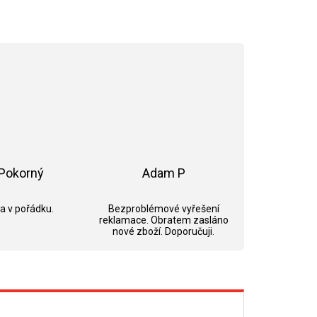
Pokorný
Adam P
ek.
Hodnocení obchodu je 5 z 5 hvězdiček.
Hodnocení obchodu je 5 z 5 hvězdi
 a v pořádku.
Bezproblémové vyřešení
reklamace. Obratem zasláno
nové zboží. Doporučuji.