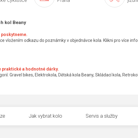
ké cyklistice
Praha
jízdn
ch kol Beany
ké poskytneme.
ce vložením odkazu do poznámky v objednávce kola. Klikni pro více info
 praktické a hodnotné dárky.
orií: Gravel bikes, Elektrokola, Dětská kola Beany, Skládací kola, Retrokol
uze
Jak vybrat kolo
Servis a služby