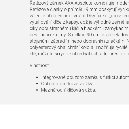
Řetězový zámek AXA Absolute kombinuje moderní,
Řetězové články o průměru 9 mm poskytují vynikají
válec je chráněn proti vrtání. Díky funkci „click-in
vytahování klíče z kapsy, což je výhodné zejmén
díky oboustrannému klíči a hladkému zamykacím
dešti nebo za tmy. S délkou 90 cm je zámek dost
stojanům, zábradlím nebo dopravním značkám. Ne
polyesterový obal chrání kolo a umožňuje rychlé 
klíč, můžete si rychle objednat náhradní přes onlin
Vlastnosti:
Integrované pouzdro zámku s funkcí autom
Ochrana zámkové vložky.
Mezinárodní klíčová služba.