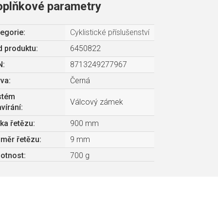
oplňkové parametry
egorie
:
Cyklistické příslušenství
 produktu:
6450822
N
:
8713249277967
rva
:
Černá
stém
Válcový zámek
vírání
:
ka řetězu
:
900 mm
měr řetězu
:
9 mm
otnost
:
700 g