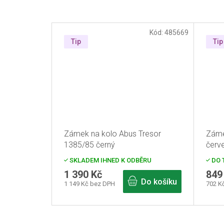
Kód:
485669
Tip
Tip
Zámek na kolo Abus Tresor
Záme
1385/85 černý
červ
SKLADEM IHNED K ODBĚRU
DO 
1 390 Kč
849
Do košíku
1 149 Kč bez DPH
702 K