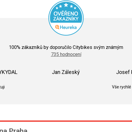
Průměrné
hodnocení
100
% zákazníků by doporučilo Citybikes svým známým
obchodu
735 hodnocení
je
5,0
z
5
VYKYDAL
Jan Záleský
Josef 
hvězdiček.
k.
Hodnocení obchodu je 5 z 5 hvězdiček.
Hodnocení obchodu je 5 z 5 hvězdič
uji
Vše rychlé
na Praha