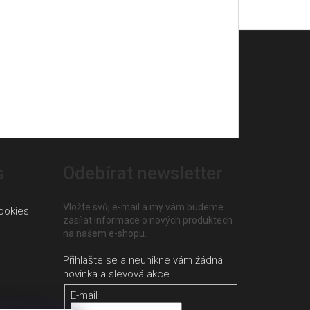
s
Odebírat newsletter
Vložte svůj e-mail a my vám budeme
ookies
zasílat informace o nových produktech
na našem e-shopu.
E-mail