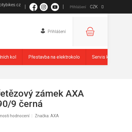
itybikes.cz
CZK
Přihlášení
NÁKUPNÍ
KOŠÍK
dních kol
Přestavba na elektrokolo
Servis kol
Zna
řetězový zámek AXA
90/9 černá
nosti hodnocení
Značka:
AXA