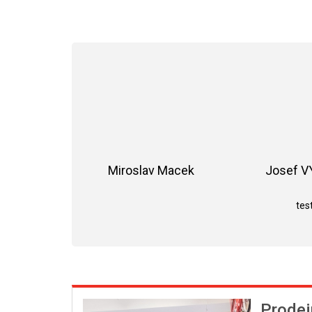
Miroslav Macek
Josef 
Hodnocení obchodu je 5 z 5 hvězdiče
test
Prodej