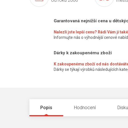
od roku 2006
městs
Garantovaná nejnižší cena u dětský
Nalezli jste lepší cenu? Rádi Vám ji ta
Informujte nás o výhodnější cenové nabíd
Dárky k zakoupenému zboží
K zakoupenému zboží od nás dostáváte
Dárky se týkají výrobků následujících kateg
Popis
Hodnocení
Disk