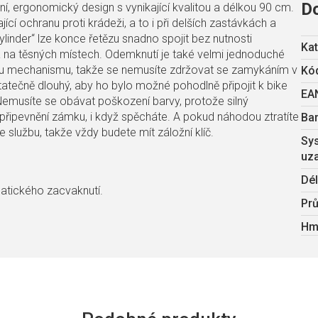
D
 ergonomický design s vynikající kvalitou a délkou 90 cm.
cí ochranu proti krádeži, a to i při delších zastávkách a
-cylinder“ lze konce řetězu snadno spojit bez nutnosti
Kat
a na těsných místech. Odemknutí je také velmi jednoduché
u mechanismu, takže se nemusíte zdržovat se zamykáním v
Kód
atečně dlouhý, aby ho bylo možné pohodlně připojit k bike
EA
musíte se obávat poškození barvy, protože silný
připevnění zámku, i když spěcháte. A pokud náhodou ztratíte
Ba
e službu, takže vždy budete mít záložní klíč.
Sy
uza
Dél
atického zacvaknutí.
Prů
Hm