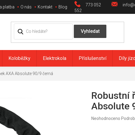
773 052
info@c
a platba
O nás
Kontakt
Blog
552
Koloběžky
Elektrokola
Příslušenství
Díly jíz
mek AXA Absolute 90/9 černá
Robustní 
Absolute 
Průměrné
Neohodnoceno
Podrob
hodnocení
produktu
je