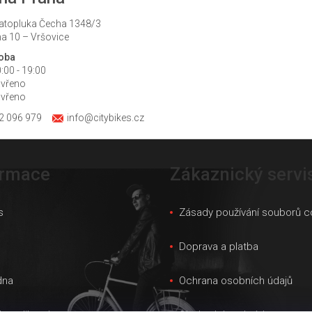
atopluka Čecha 1348/3
a 10 – Vršovice
doba
:00 - 19:00
avřeno
avřeno
2 096 979
info@citybikes.cz
ormace
Zákaznický servi
s
Zásady používání souborů c
s
Doprava a platba
dna
Ochrana osobních údajů