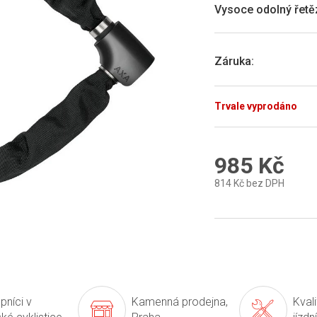
0,0
Vysoce odolný řetě
z
5
hvězdiček.
Záruka
:
Trvale vyprodáno
985 Kč
814 Kč bez DPH
Měrná
cena:
pníci v
Kamenná prodejna,
Kval