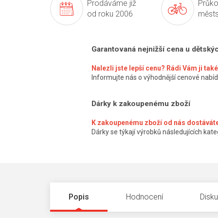
Prodáváme již
Průko
od roku 2006
městs
Garantovaná nejnižší cena u dětský
Nalezli jste lepší cenu? Rádi Vám ji ta
Informujte nás o výhodnější cenové nabíd
Dárky k zakoupenému zboží
K zakoupenému zboží od nás dostáváte
Dárky se týkají výrobků následujících kateg
Popis
Hodnocení
Disk