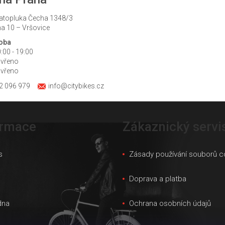
atopluka Čecha 1348/3
a 10 – Vršovice
doba
:00 - 19:00
avřeno
avřeno
2 096 979
info@citybikes.cz
ormace
Zákaznický servi
s
Zásady používání souborů c
s
Doprava a platba
dna
Ochrana osobních údajů