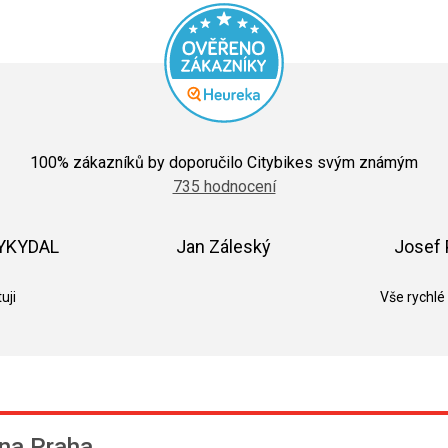
Průměrné
hodnocení
100
% zákazníků by doporučilo Citybikes svým známým
obchodu
735 hodnocení
je
5,0
z
5
VYKYDAL
Jan Záleský
Josef 
hvězdiček.
k.
Hodnocení obchodu je 5 z 5 hvězdiček.
Hodnocení obchodu je 5 z 5 hvězdič
uji
Vše rychlé
na Praha