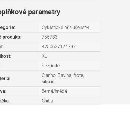
oplňkové parametry
egorie
:
Cyklistické příslušenství
 produktu:
755733
N
:
4250637174797
ikost
:
XL
p
:
bezprsté
Clarino, Bavlna, frote,
eriál
:
silikon
rva
:
černá/hnědá
ačka
:
Chiba