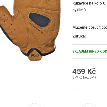
0,0
Rukavice na kolo C
z
cyklistů
5
hvězdiček.
Můžeme doručit do:
Záruka
:
SKLADEM IHNED K O
459 Kč
379 Kč bez DPH
Měrná
cena: