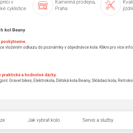
pníci v
Kamenná prodejna,
Kval
ké cyklistice
Praha
jízdn
ch kol Beany
ké poskytneme.
ce vložením odkazu do poznámky v objednávce kola. Klikni pro více info
 praktické a hodnotné dárky.
orií: Gravel bikes, Elektrokola, Dětská kola Beany, Skládací kola, Retrokol
uze
Jak vybrat kolo
Servis a služby