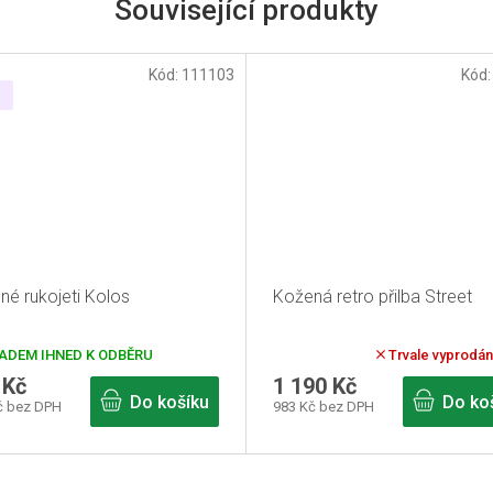
Související produkty
Kód:
111103
Kód
né rukojeti Kolos
Kožená retro přilba Street
Průměrné
ADEM IHNED K ODBĚRU
Trvale vyprodá
hodnocení
 Kč
1 190 Kč
produktu
Do košíku
Do ko
je
č bez DPH
983 Kč bez DPH
5,0
z
5
hvězdiček.