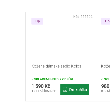
Kód:
111102
Tip
Tip
Kožené dámské sedlo Kolos
Kože
SKLADEM IHNED K ODBĚRU
SKL
1 590 Kč
980
Do košíku
1 314 Kč bez DPH
810 K