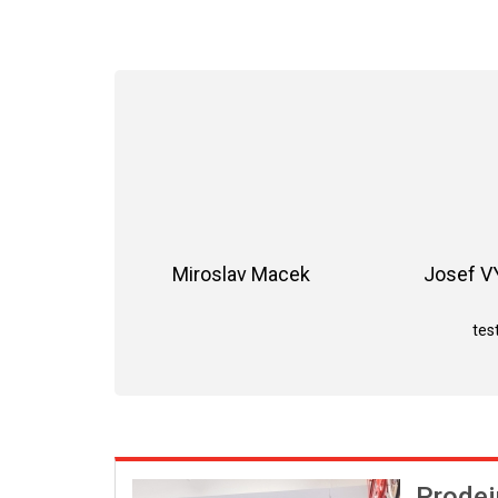
Miroslav Macek
Josef 
Hodnocení obchodu je 5 z 5 hvězdiče
test
Prodej