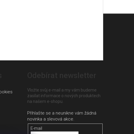
s
Odebírat newsletter
Vložte svůj e-mail a my vám budeme
ookies
zasílat informace o nových produktech
na našem e-shopu.
E-mail