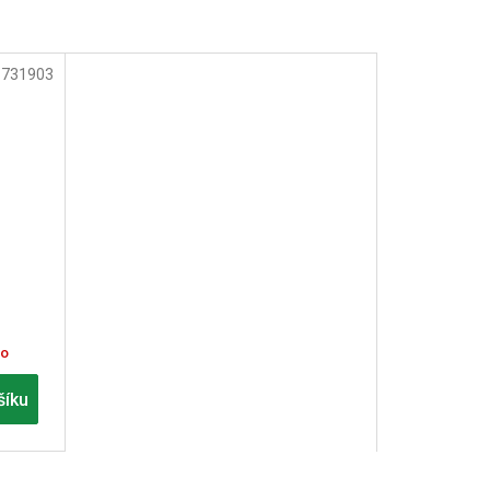
:
731903
no
šíku