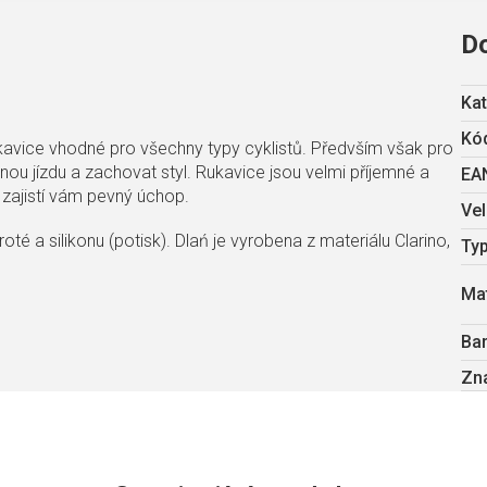
D
Kat
Kód
ukavice vhodné pro všechny typy cyklistů. Předvším však pro
odlnou jízdu a zachovat styl. Rukavice jsou velmi příjemné a
EA
 zajistí vám pevný úchop.
Vel
oté a silikonu (potisk). Dlań je vyrobena z materiálu Clarino,
Ty
Mat
Ba
Zn