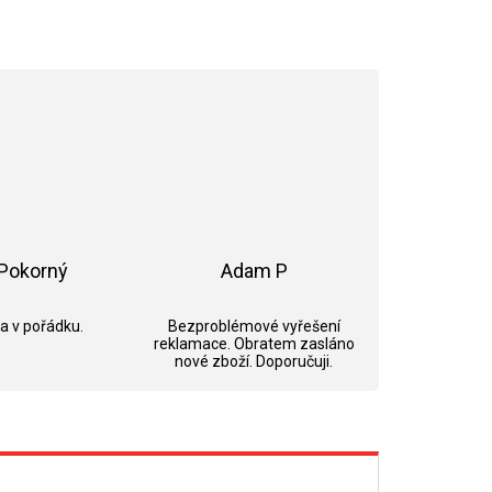
Pokorný
Adam P
ek.
Hodnocení obchodu je 5 z 5 hvězdiček.
Hodnocení obchodu je 5 z 5 hvězdi
 a v pořádku.
Bezproblémové vyřešení
reklamace. Obratem zasláno
nové zboží. Doporučuji.