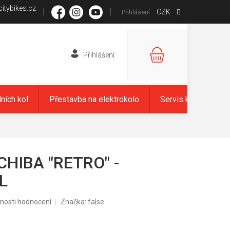
itybikes.cz
CZK
Přihlášení
NÁKUPNÍ
KOŠÍK
dních kol
Přestavba na elektrokolo
Servis kol
Zna
CHIBA "RETRO" -
XL
nosti hodnocení
Značka:
false