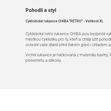
Pohodlí a styl
Cyklistické rukavice CHIBA "RETRO" - Velikost XL
Cyklistické retro rukavice CHIBA jsou bezprsté r
městkou cyklistiku pro ty, kteří si chtějí užít poh
ochrání vaše dlaně před tlakem gripů i chladem a
Vrchní rukavice je háčkovaná z materiálu bavlny, fr
powernetu a silikonu.