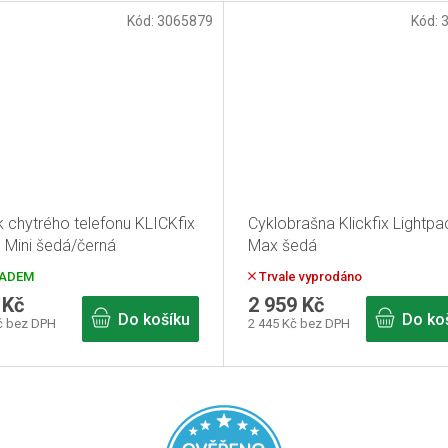
Kód:
3065879
Kód:
k chytrého telefonu KLICKfix
Cyklobrašna Klickfix Lightpa
 Mini šedá/černá
Max šedá
ADEM
Trvale vyprodáno
 Kč
2 959 Kč
Do košíku
Do ko
č bez DPH
2 445 Kč bez DPH