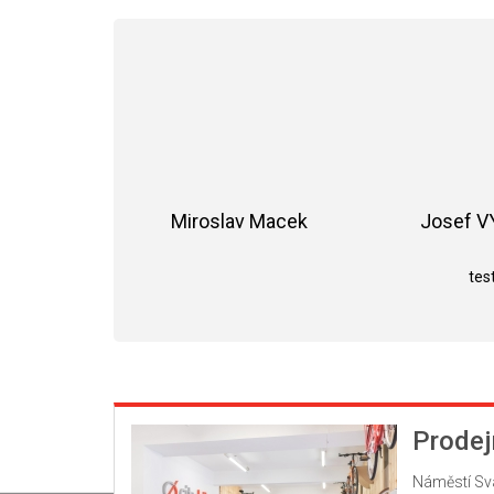
Miroslav Macek
Josef 
Hodnocení obchodu je 5 z 5 hvězdiče
test
Prodej
Náměstí Sv