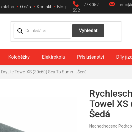
773 052
info@c
a platba
O nás
Kontakt
Blog
552
Koloběžky
Elektrokola
Příslušenství
Díly jíz
 DryLite Towel XS (30x60) Sea To Summit Šedá
Rychlesch
Towel XS 
Šedá
Průměrné
Neohodnoceno
Podrob
hodnocení