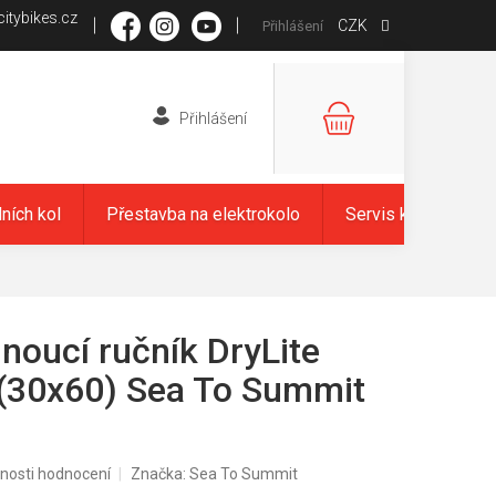
itybikes.cz
CZK
Přihlášení
NÁKUPNÍ
KOŠÍK
dních kol
Přestavba na elektrokolo
Servis kol
Zna
noucí ručník DryLite
(30x60) Sea To Summit
nosti hodnocení
Značka:
Sea To Summit