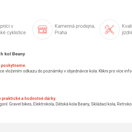
pníci v
Kamenná prodejna,
Kval
ké cyklistice
Praha
jízdn
ch kol Beany
ké poskytneme.
ce vložením odkazu do poznámky v objednávce kola. Klikni pro více info
 praktické a hodnotné dárky.
orií: Gravel bikes, Elektrokola, Dětská kola Beany, Skládací kola, Retrokol