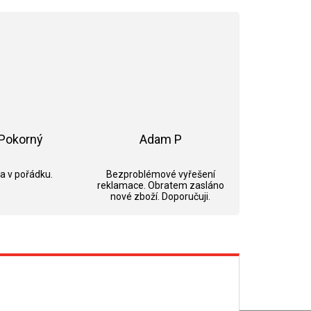
Pokorný
Adam P
ek.
Hodnocení obchodu je 5 z 5 hvězdiček.
Hodnocení obchodu je 5 z 5 hvězdi
 a v pořádku.
Bezproblémové vyřešení
reklamace. Obratem zasláno
nové zboží. Doporučuji.