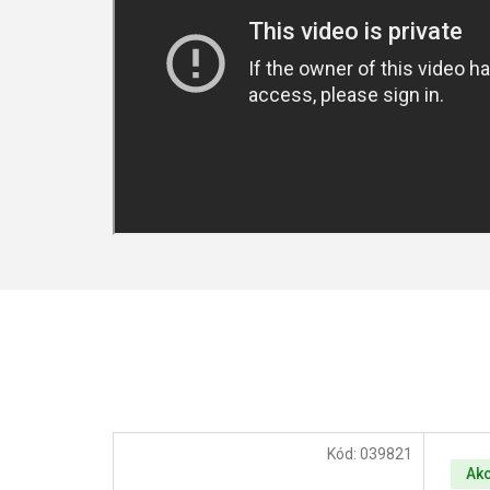
Kód:
039821
Ak