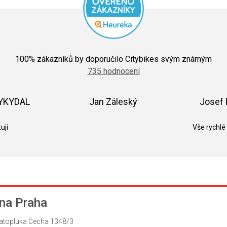
Průměrné
hodnocení
100
% zákazníků by doporučilo Citybikes svým známým
obchodu
735 hodnocení
je
5,0
z
5
VYKYDAL
Jan Záleský
Josef 
hvězdiček.
k.
Hodnocení obchodu je 5 z 5 hvězdiček.
Hodnocení obchodu je 5 z 5 hvězdič
uji
Vše rychlé
na Praha
atopluka Čecha 1348/3