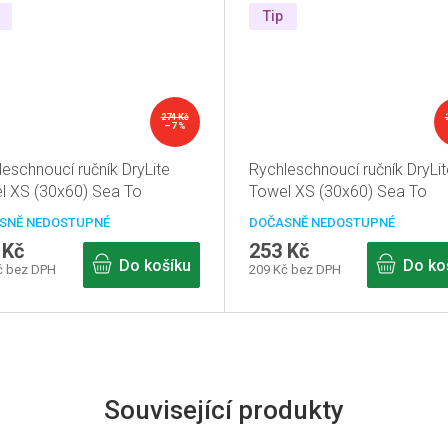
Tip
274 Kč
–7 %
eschnoucí ručník DryLite
Rychleschnoucí ručník DryLit
l XS (30x60) Sea To
Towel XS (30x60) Sea To
it Limetková
Summit Oranžová
SNĚ NEDOSTUPNÉ
DOČASNĚ NEDOSTUPNÉ
 Kč
253 Kč
Do košíku
Do ko
č bez DPH
209 Kč bez DPH
Související produkty