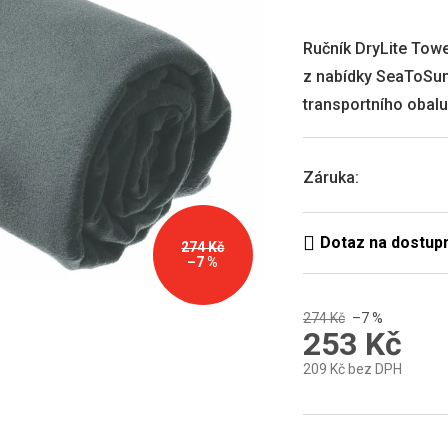
produktu
je
0,0
Ručník DryLite Towe
z
z nabídky SeaToSum
5
hvězdiček.
transportního obalu 
Záruka
:
274 Kč
–7 %
274 Kč
–7 %
253 Kč
209 Kč bez DPH
Měrná
cena: