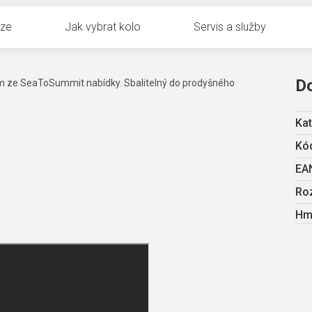
uze
Jak vybrat kolo
Servis a služby
D
m ze SeaToSummit nabídky. Sbalitelný do prodyšného
Kat
Kód
EA
Ro
Hm