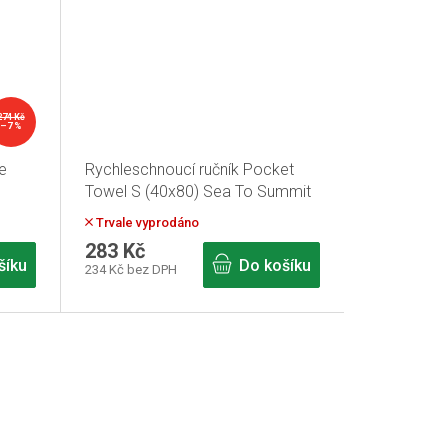
274 Kč
–7 %
e
Rychleschnoucí ručník Pocket
Towel S (40x80) Sea To Summit
Šedá
Trvale vyprodáno
283 Kč
šíku
Do košíku
234 Kč bez DPH