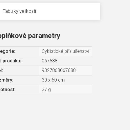
Tabulky velikostí
oplňkové parametry
egorie
:
Cyklistické příslušenství
 produktu:
067688
N
:
9327868067688
změry
:
30 x 60 cm
otnost
:
37 g