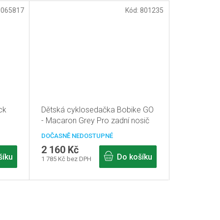
3065817
Kód:
801235
ck
Dětská cyklosedačka Bobike GO
- Macaron Grey Pro zadní nosič
DOČASNĚ NEDOSTUPNÉ
2 160 Kč
šíku
Do košíku
1 785 Kč bez DPH