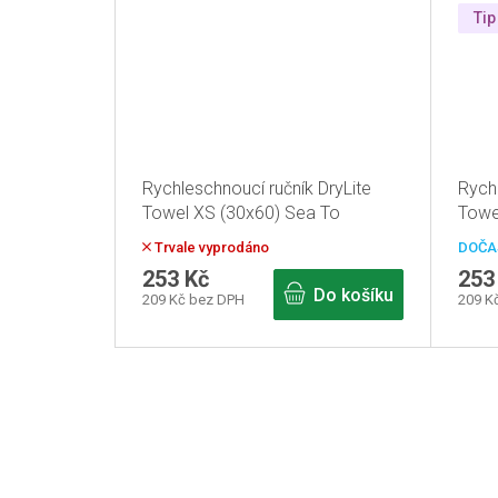
Tip
Rychleschnoucí ručník DryLite
Rychl
Towel XS (30x60) Sea To
Towe
Summit Tmavě modrá
Summ
Trvale vyprodáno
DOČA
253 Kč
253
Do košíku
209 Kč bez DPH
209 K