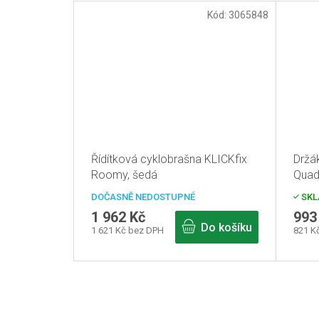
Kód:
3065848
Řídítková cyklobrašna KLICKfix
Držá
Roomy, šedá
Quad
DOČASNĚ NEDOSTUPNÉ
SKL
1 962 Kč
993
Do košíku
1 621 Kč bez DPH
821 K