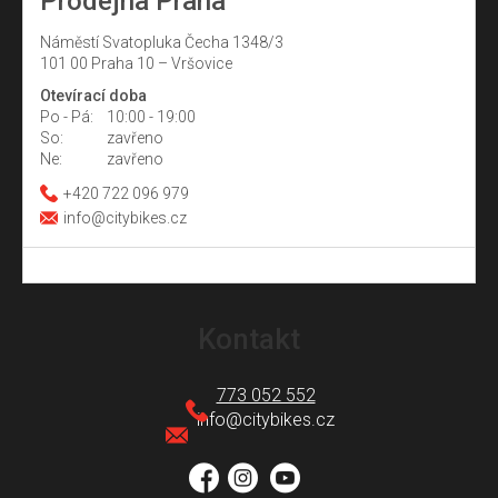
Prodejna Praha
Náměstí Svatopluka Čecha 1348/3
101 00 Praha 10 – Vršovice
Otevírací doba
Po - Pá:
10:00 - 19:00
So:
zavřeno
Ne:
zavřeno
+420 722 096 979
info@citybikes.cz
Z
á
Kontakt
p
a
773 052 552
t
info
@
citybikes.cz
í