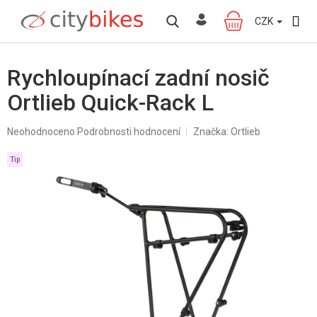
Přejít
na
CZK
NÁKUPNÍ
obsah
KOŠÍK
Rychloupínací zadní nosič
Ortlieb Quick-Rack L
Průměrné
Neohodnoceno
Podrobnosti hodnocení
Značka:
Ortlieb
hodnocení
produktu
Tip
je
0,0
z
5
hvězdiček.