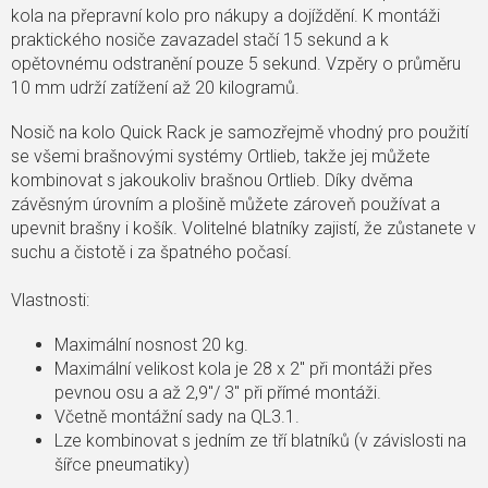
kola na přepravní kolo pro nákupy a dojíždění. K montáži
praktického nosiče zavazadel stačí 15 sekund a k
opětovnému odstranění pouze 5 sekund. Vzpěry o průměru
10 mm udrží zatížení až 20 kilogramů.
Nosič na kolo Quick Rack je samozřejmě vhodný pro použití
se všemi brašnovými systémy Ortlieb, takže jej můžete
kombinovat s jakoukoliv brašnou Ortlieb. Díky dvěma
závěsným úrovním a plošině můžete zároveň používat a
upevnit brašny i košík. Volitelné blatníky zajistí, že zůstanete v
suchu a čistotě i za špatného počasí.
Vlastnosti:
Maximální nosnost 20 kg.
Maximální velikost kola je 28 x 2" při montáži přes
pevnou osu a až 2,9"/ 3" při přímé montáži.
Včetně montážní sady na QL3.1.
Lze kombinovat s jedním ze tří blatníků (v závislosti na
šířce pneumatiky)