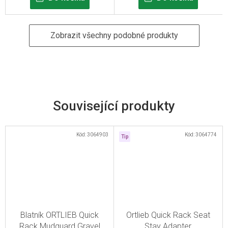
Zobrazit všechny podobné produkty
Související produkty
Kód:
3064903
Kód:
3064774
Tip
Blatník ORTLIEB Quick
Ortlieb Quick Rack Seat
Rack Mudguard Gravel
Stay Adapter