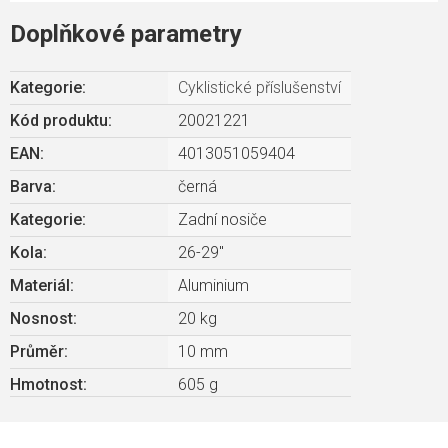
Doplňkové parametry
Kategorie
:
Cyklistické příslušenství
Kód produktu:
20021221
EAN
:
4013051059404
Barva
:
černá
Kategorie
:
Zadní nosiče
Kola
:
26-29"
Materiál
:
Aluminium
Nosnost
:
20 kg
Průměr
:
10 mm
Hmotnost
:
605 g