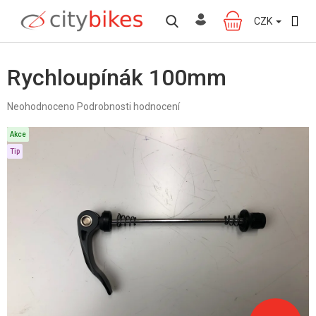
Přejít
na
CZK
NÁKUPNÍ
obsah
KOŠÍK
Rychloupínák 100mm
Průměrné
Neohodnoceno
Podrobnosti hodnocení
hodnocení
produktu
Akce
je
Tip
0,0
z
5
hvězdiček.