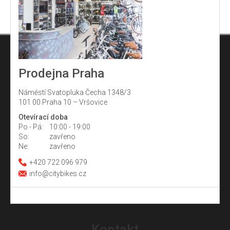
Prodejna Praha
Náměstí Svatopluka Čecha 1348/3
101 00 Praha 10 – Vršovice
Otevírací doba
Po - Pá:
10:00 - 19:00
So:
zavřeno
Ne:
zavřeno
+420 722 096 979
info@citybikes.cz
Z
á
Kontakt