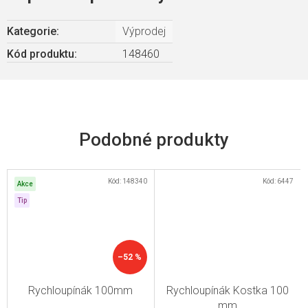
Kategorie
:
Výprodej
Kód produktu:
148460
Kód:
148340
Kód:
6447
Akce
Tip
–52 %
Rychloupínák 100mm
Rychloupínák Kostka 100
mm