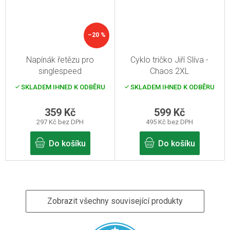
–20 %
Napínák řetězu pro
Cyklo tričko Jiří Slíva -
singlespeed
Chaos 2XL
SKLADEM IHNED K ODBĚRU
SKLADEM IHNED K ODBĚRU
359 Kč
599 Kč
297 Kč bez DPH
495 Kč bez DPH
Do košíku
Do košíku
Zobrazit všechny související produkty