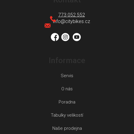
p
a
773 052 552
t
info
@
citybikes.cz
í
Informace
Servis
O nás
Poradna
Tabulky velikostí
Naše prodejna