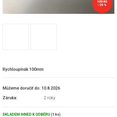
120 Kč
–29 %
Rychloupínák 100mm
Můžeme doručit do:
10.8.2026
Záruka
:
2 roky
SKLADEM IHNED K ODBĚRU
(1 ks)