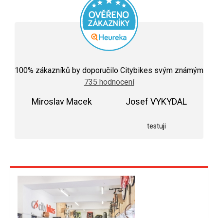
Průměrné
hodnocení
100
% zákazníků by doporučilo Citybikes svým známým
obchodu
735 hodnocení
je
5,0
Miroslav Macek
z
Josef VYKYDAL
5
Hodnocení obchodu je 5 z 5 hvězdiček.
Hodnocení obchodu j
hvězdiček.
testuji