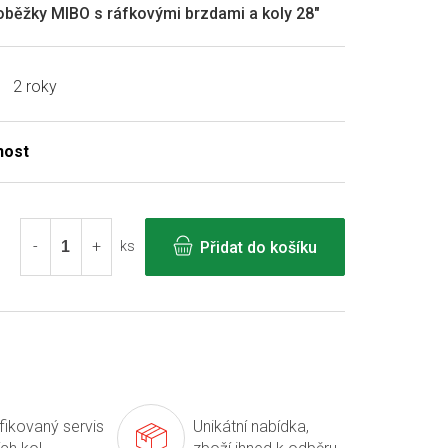
loběžky MIBO s ráfkovými brzdami a koly 28"
2 roky
Přidat do košíku
ks
ifikovaný servis
Unikátní nabídka,