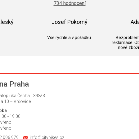
734 hodnocení
je
5,0
z
5
áleský
Josef Pokorný
Ad
hvězdiček.
k.
Hodnocení obchodu je 5 z 5 hvězdiček.
Hodnocení obchodu je 5 z 5 hvězdič
Vše rychlé a v pořádku.
Bezproblém
reklamace. O
nové zboží
na Praha
atopluka Čecha 1348/3
a 10 – Vršovice
doba
:00 - 19:00
avřeno
avřeno
2 096 979
info@citybikes.cz