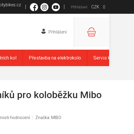
itybikes.cz
CZK
Přihlášení
NÁKUPNÍ
KOŠÍK
dních kol
Přestavba na elektrokolo
Servis kol
Zna
níků pro koloběžku Mibo
nosti hodnocení
Značka:
MIBO