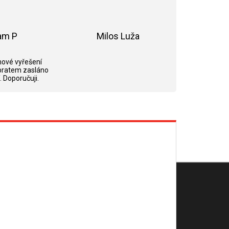
am P
Milos Luža
ek.
Hodnocení obchodu je 5 z 5 hvězdiček.
Hodnocení obchodu je 5 z 5 hvězdi
ové vyřešení
bratem zasláno
. Doporučuji.