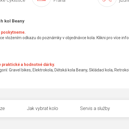
ké cyklistice
Praha
jízdn
ch kol Beany
ké poskytneme.
ce vložením odkazu do poznámky v objednávce kola. Klikni pro více info
 praktické a hodnotné dárky.
orií: Gravel bikes, Elektrokola, Dětská kola Beany, Skládací kola, Retrokol
uze
Jak vybrat kolo
Servis a služby