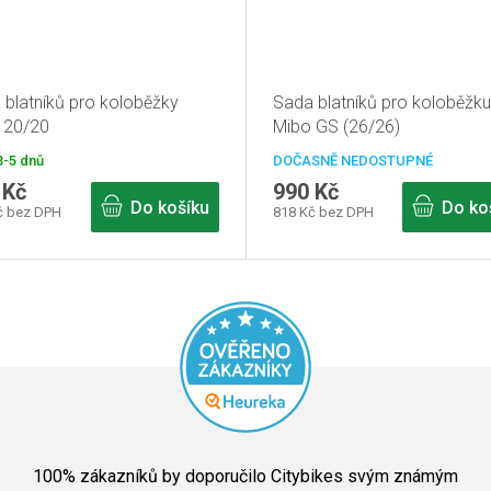
 blatníků pro koloběžky
Sada blatníků pro koloběžku
 20/20
Mibo GS (26/26)
-5 dnů
DOČASNĚ NEDOSTUPNÉ
 Kč
990 Kč
Do košíku
Do ko
č bez DPH
818 Kč bez DPH
Průměrné
hodnocení
100
% zákazníků by doporučilo Citybikes svým známým
obchodu