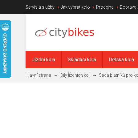
Přejít
Servis a služby
Jak vybrat kolo
Prodejna
Doprava 
na
obsah
Jízdní kola
Skládací kola
Dětská kola
Díly jízdních kol
Sada blatníků pro k