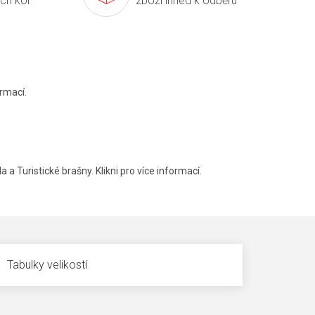
ích kol
zboží ihned k odběru
rmací.
a a Turistické brašny. Klikni pro více informací.
Tabulky velikostí