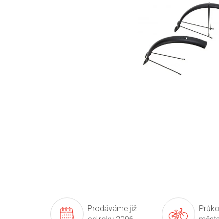
Prodáváme již
Průko