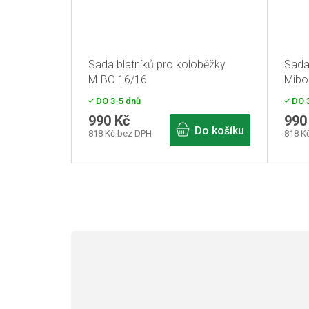
Sada blatníků pro koloběžky
Sada
MIBO 16/16
Mibo
DO 3-5 dnů
DO 3
990 Kč
990
Do košíku
818 Kč bez DPH
818 K