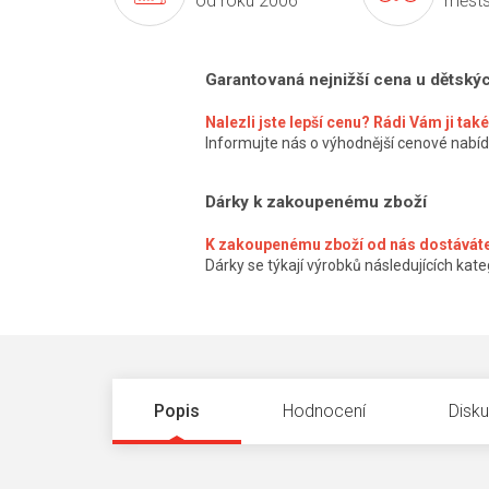
od roku 2006
městs
Garantovaná nejnižší cena u dětský
Nalezli jste lepší cenu? Rádi Vám ji ta
Informujte nás o výhodnější cenové nabíd
Dárky k zakoupenému zboží
K zakoupenému zboží od nás dostáváte
Dárky se týkají výrobků následujících kateg
Popis
Hodnocení
Disk