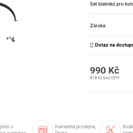
0,0
Set blatníků pro ko
z
5
hvězdiček.
Záruka
:
990 Kč
818 Kč bez DPH
Měrná
cena:
pníci v
Kamenná prodejna,
Kval