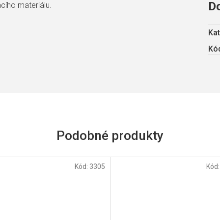
D
acího materiálu.
Kat
Kód
Kód:
3305
Kód