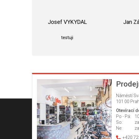
Josef VYKYDAL
Jan Z
Hodnocení obchodu je 5 z 5 hvězdiče
testuji
Prodej
Náměstí Sv
101 00 Prah
Otevírací 
Po - Pá:
10
So:
z
Ne:
z
+420 72