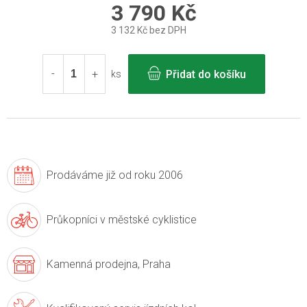
3 790 Kč
3 132 Kč bez DPH
Měrná
cena:
Přidat do košíku
ks
Prodáváme již
od roku 2006
Průkopníci v
městské cyklistice
Kamenná prodejna,
Praha