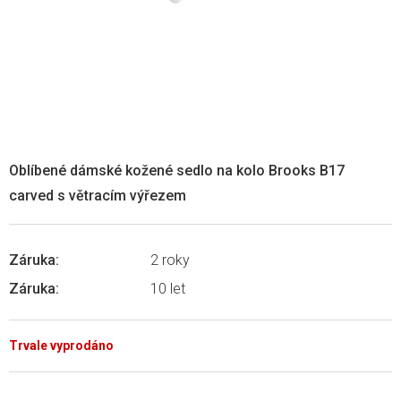
Oblíbené dámské kožené sedlo na kolo Brooks B17
carved s větracím výřezem
Záruka
:
2 roky
Záruka
:
10 let
Trvale vyprodáno