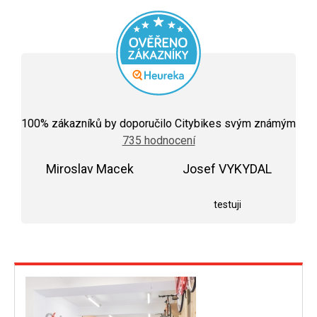
Průměrné
hodnocení
100
% zákazníků by doporučilo Citybikes svým známým
obchodu
735 hodnocení
je
5,0
Miroslav Macek
z
Josef VYKYDAL
5
Hodnocení obchodu je 5 z 5 hvězdiček.
Hodnocení obchodu j
hvězdiček.
testuji