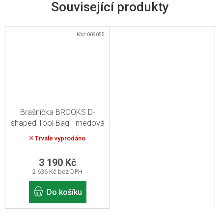
Související produkty
Kód:
009055
Brašnička BROOKS D-
shaped Tool Bag - medová
Trvale vyprodáno
3 190 Kč
2 636 Kč bez DPH
Do košíku