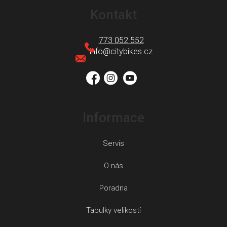
á
Kontakt
p
a
773 052 552
t
info
@
citybikes.cz
í
Informace
Servis
O nás
Poradna
Tabulky velikostí