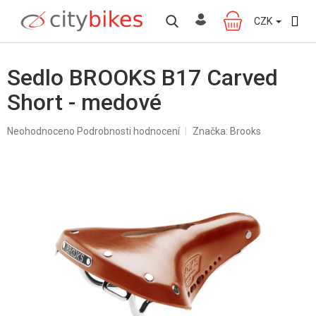
Přejít
na
CZK
NÁKUPNÍ
obsah
KOŠÍK
Sedlo BROOKS B17 Carved
Short - medové
Průměrné
Neohodnoceno
Podrobnosti hodnocení
Značka:
Brooks
hodnocení
produktu
je
0,0
z
5
hvězdiček.