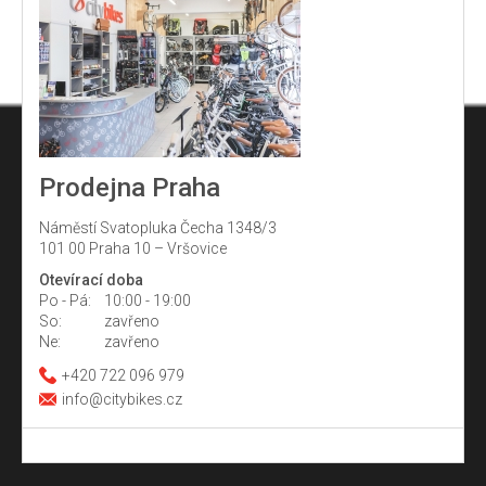
Prodejna Praha
Náměstí Svatopluka Čecha 1348/3
101 00 Praha 10 – Vršovice
Otevírací doba
Po - Pá:
10:00 - 19:00
So:
zavřeno
Ne:
zavřeno
+420 722 096 979
info@citybikes.cz
Z