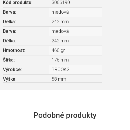
Kód produktu:
3066190
Barva
:
medová
Délka
:
242 mm
Barva
:
medová
Délka
:
242 mm
Hmotnost
:
460 gr
Šířka
:
176 mm
Výrobce
:
BROOKS
Výška
:
58 mm