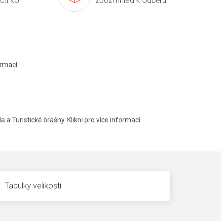
ích kol
zboží ihned k odběru
rmací.
a a Turistické brašny. Klikni pro více informací.
Tabulky velikostí