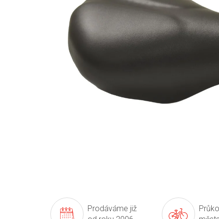
Prodáváme již
Průko