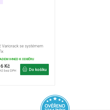
č Variorack se systémem
fix
ADEM IHNED K ODBĚRU
16 Kč
Do košíku
 Kč bez DPH