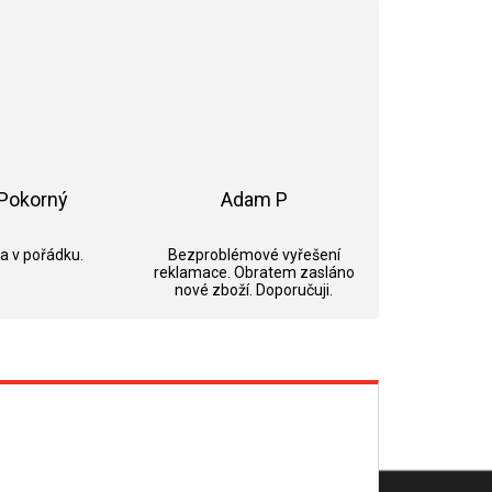
Pokorný
Adam P
ek.
Hodnocení obchodu je 5 z 5 hvězdiček.
Hodnocení obchodu je 5 z 5 hvězdi
 a v pořádku.
Bezproblémové vyřešení
reklamace. Obratem zasláno
nové zboží. Doporučuji.