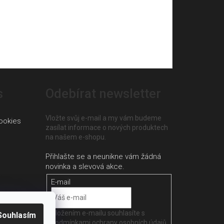
s
Odebírat newsletter
Vložte svůj e-mail a my vám budeme
ookies
zasílat informace o nových produktech
na našem e-shopu.
E-mail
Vložením e-mailu souhlasíte s
Souhlasím
podmínkami ochrany osobních údajů