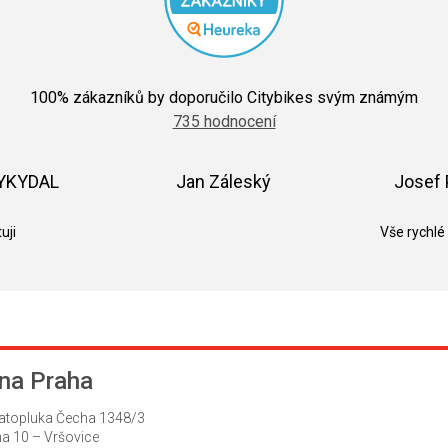
Průměrné
hodnocení
100
% zákazníků by doporučilo Citybikes svým známým
obchodu
735 hodnocení
je
5,0
z
5
VYKYDAL
Jan Záleský
Josef 
hvězdiček.
k.
Hodnocení obchodu je 5 z 5 hvězdiček.
Hodnocení obchodu je 5 z 5 hvězdič
uji
Vše rychlé
na Praha
atopluka Čecha 1348/3
a 10 – Vršovice