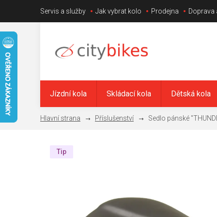
Přejít
Servis a služby
Jak vybrat kolo
Prodejna
Doprava 
na
obsah
Jízdní kola
Skládací kola
Dětská kola
Příslušenství
Sedlo pánské "THUND
Tip