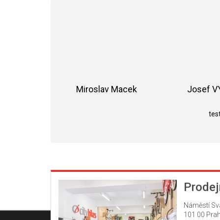
Miroslav Macek
Josef 
Hodnocení obchodu je 5 z 5 hvězdiče
test
Prodej
Náměstí Sv
101 00 Prah