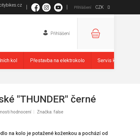
itybikes.cz
CZK
Přihlášení
NÁKUPNÍ
KOŠÍK
dních kol
Přestavba na elektrokolo
Servis kol
Zna
nské "THUNDER" černé
nosti hodnocení
Značka:
false
dlo na kolo je potažené koženkou a pochází od