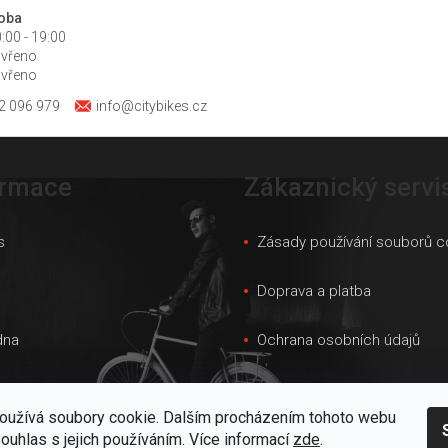
doba
:00 - 19:00
avřeno
avřeno
2 096 979
info@citybikes.cz
ormace
Zákaznický servi
s
Zásady používání souborů c
s
Doprava a platba
dna
Ochrana osobních údajů
ky velikostí
Obchodní podmínky
oužívá soubory cookie. Dalším procházením tohoto webu
 prodejna
Velkoobchod
souhlas s jejich používáním. Více informací
zde
.