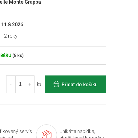
Selle Monte Grappa
11.8.2026
2 roky
DBĚRU
(8 ks)
Přidat do košíku
ks
ifikovaný servis
Unikátní nabídka,