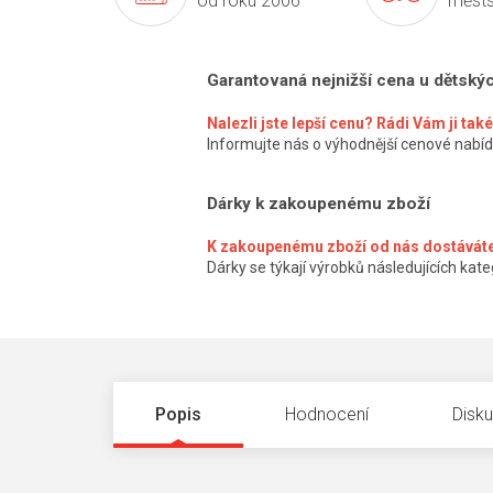
od roku 2006
městs
Garantovaná nejnižší cena u dětský
Nalezli jste lepší cenu? Rádi Vám ji ta
Informujte nás o výhodnější cenové nabíd
Dárky k zakoupenému zboží
K zakoupenému zboží od nás dostáváte
Dárky se týkají výrobků následujících kateg
Popis
Hodnocení
Disk