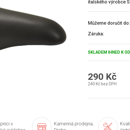
italského výrobce 
5
hvězdiček.
Můžeme doručit do:
Záruka
:
SKLADEM IHNED K O
290 Kč
240 Kč bez DPH
Měrná
cena:
pníci v
Kamenná prodejna,
Kval