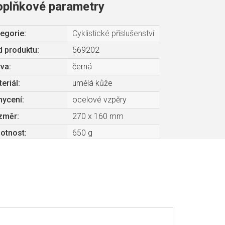
oplňkové parametry
egorie
:
Cyklistické příslušenství
 produktu:
569202
rva
:
černá
eriál
:
umělá kůže
hycení
:
ocelové vzpěry
změr
:
270 x 160 mm
otnost
:
650 g