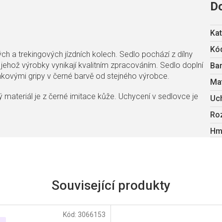
D
Kat
Kód
ch a trekingových jízdních kolech. Sedlo pochází z dílny
 jehož výrobky vynikají kvalitním zpracováním. Sedlo doplní
Ba
kovými gripy v černé barvě od stejného výrobce.
Mat
 materiál je z černé imitace kůže. Uchycení v sedlovce je
Uc
Ro
Hm
Související produkty
Kód:
3066153