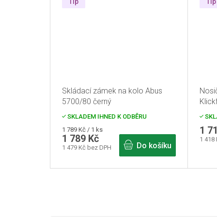
Tip
Tip
Skládací zámek na kolo Abus
Nosi
5700/80 černý
Klick
SKLADEM IHNED K ODBĚRU
SKL
1 7
Měrná
1 789 Kč / 1 ks
1 789 Kč
cena:
1 418
Do košíku
1 479 Kč bez DPH