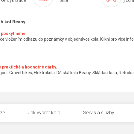
ké cyklistice
Praha
jízdn
ch kol Beany
ké poskytneme.
ce vložením odkazu do poznámky v objednávce kola. Klikni pro více info
 praktické a hodnotné dárky.
orií: Gravel bikes, Elektrokola, Dětská kola Beany, Skládací kola, Retrokol
uze
Jak vybrat kolo
Servis a služby