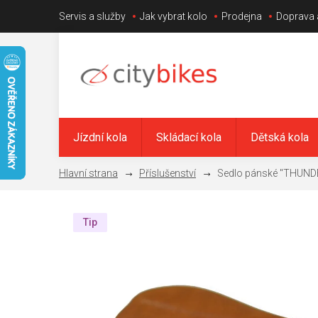
Přejít
Servis a služby
Jak vybrat kolo
Prodejna
Doprava 
na
obsah
Jízdní kola
Skládací kola
Dětská kola
Příslušenství
Sedlo pánské "THUND
Tip