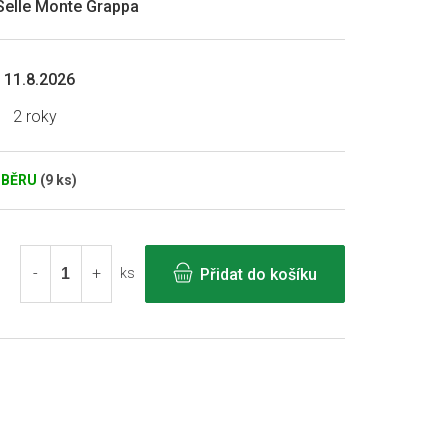
 Selle Monte Grappa
11.8.2026
2 roky
DBĚRU
(9 ks)
Přidat do košíku
ks