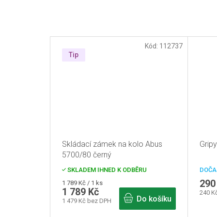
Kód:
112737
Tip
Skládací zámek na kolo Abus
Gripy
5700/80 černý
SKLADEM IHNED K ODBĚRU
DOČA
290
Měrná
1 789 Kč / 1 ks
1 789 Kč
cena:
240 K
Do košíku
1 479 Kč bez DPH