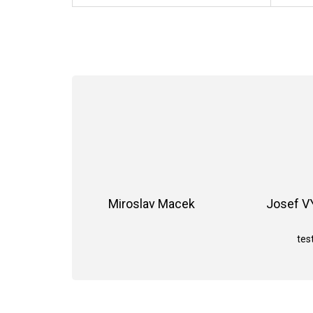
Miroslav Macek
Josef 
Hodnocení obchodu je 5 z 5 hvězdiče
test