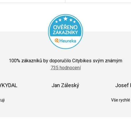
Průměrné
hodnocení
100
% zákazníků by doporučilo Citybikes svým známým
obchodu
735 hodnocení
je
5,0
z
5
VYKYDAL
Jan Záleský
Josef 
hvězdiček.
k.
Hodnocení obchodu je 5 z 5 hvězdiček.
Hodnocení obchodu je 5 z 5 hvězdič
uji
Vše rychlé