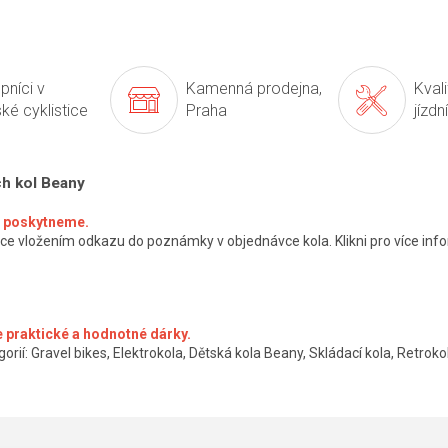
pníci v
Kamenná prodejna,
Kval
ké cyklistice
Praha
jízdn
ch kol Beany
ké poskytneme.
ce vložením odkazu do poznámky v objednávce kola. Klikni pro více info
 praktické a hodnotné dárky.
orií: Gravel bikes, Elektrokola, Dětská kola Beany, Skládací kola, Retrokol