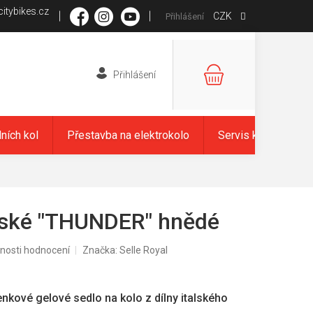
itybikes.cz
CZK
Přihlášení
NÁKUPNÍ
KOŠÍK
dních kol
Přestavba na elektrokolo
Servis kol
Zna
nské "THUNDER" hnědé
nosti hodnocení
Značka:
Selle Royal
nkové gelové sedlo na kolo z dílny italského