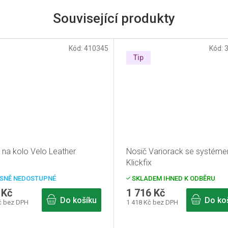
Související produkty
Kód:
410345
Kód:
Tip
 na kolo Velo Leather
Nosič Variorack se systém
Klickfix
SNĚ NEDOSTUPNÉ
SKLADEM IHNED K ODBĚRU
 Kč
1 716 Kč
Do košíku
Do ko
č bez DPH
1 418 Kč bez DPH